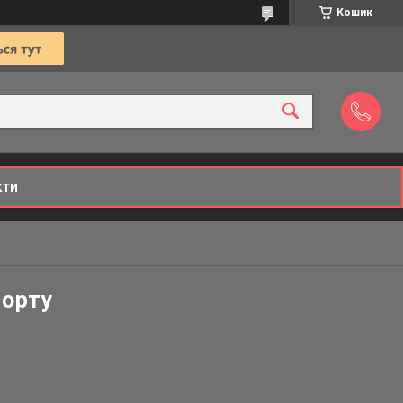
Кошик
кти
порту