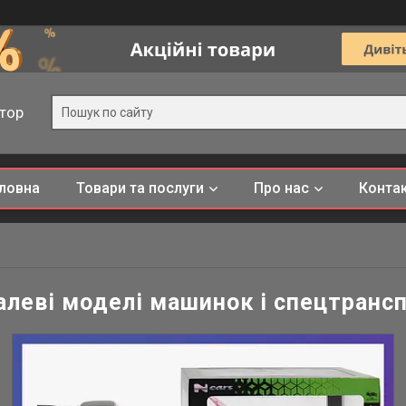
тор
ловна
Товари та послуги
Про нас
Конта
леві моделі машинок і спецтранс