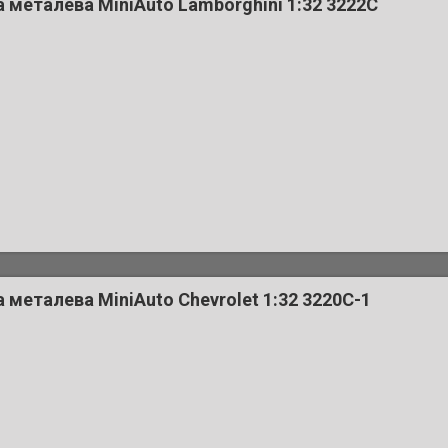
металева MiniAuto Lamborghini 1:32 3222C
металева MiniAuto Chevrolet 1:32 3220C-1