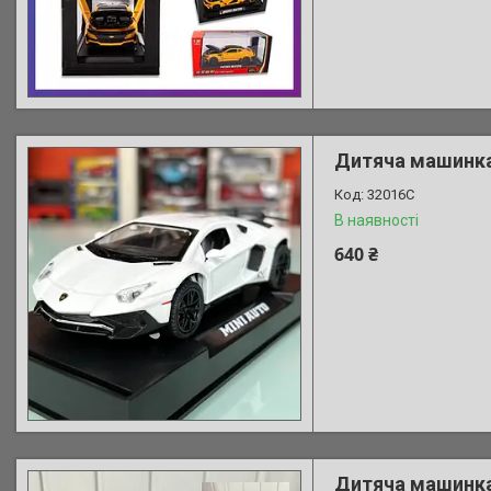
Дитяча машинка 
32016C
В наявності
640 ₴
Дитяча машинка