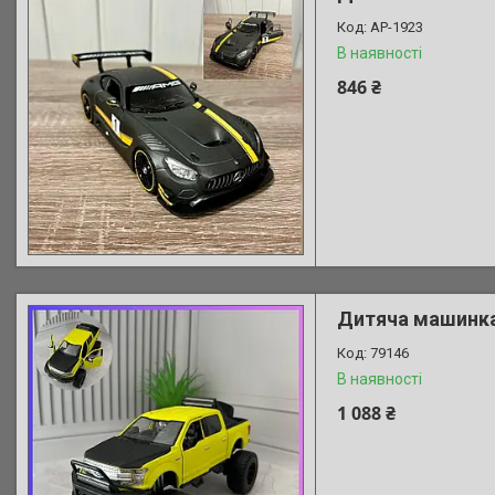
AP-1923
В наявності
846 ₴
Дитяча машинка 
79146
В наявності
1 088 ₴