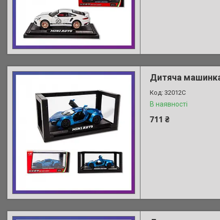
Дитяча машинка 
32012C
В наявності
711 ₴