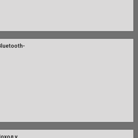
luetooth-
Чохол у