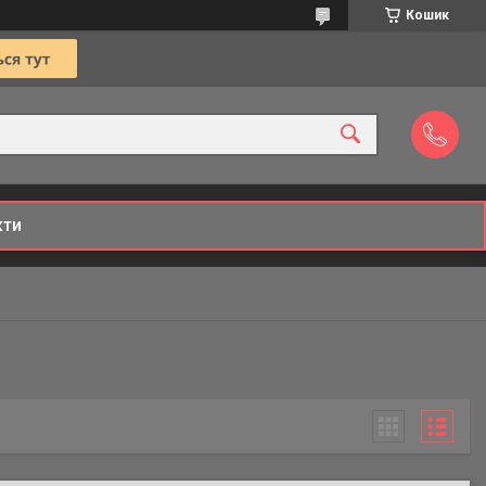
Кошик
кти