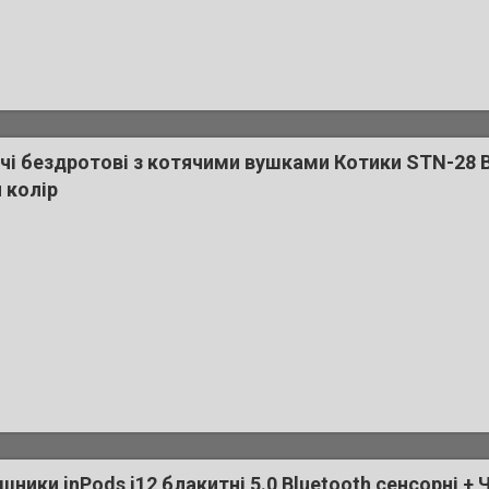
і бездротові з котячими вушками Котики STN-28 B
 колір
ники inPods i12 блакитні 5.0 Bluetooth сенсорні + 