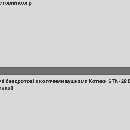
етовий колір
і бездротові з котячими вушками Котики STN-28 B
зовий