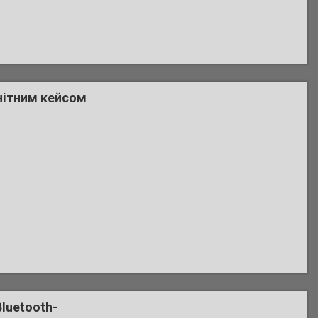
гнітним кейсом
luetooth-