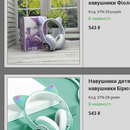
навушники Фіол
STN-28 purple
В наявності
543 ₴
Навушники дитяч
навушники Бірю
STN-28 green
В наявності
543 ₴