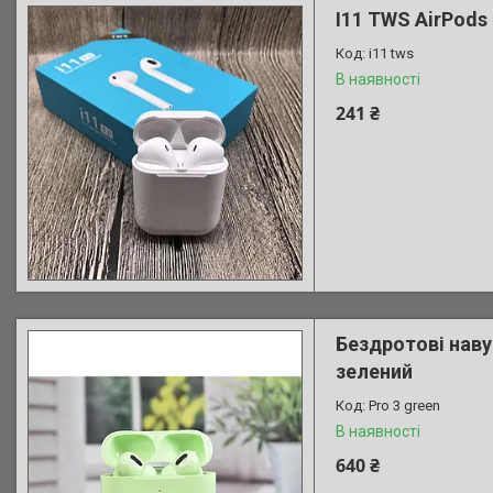
I11 TWS AirPods
i11 tws
В наявності
241 ₴
Бездротові наву
зелений
Pro 3 green
В наявності
640 ₴