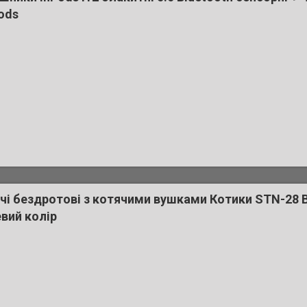
ods
і бездротові з котячими вушками Котики STN-28 B
вий колір