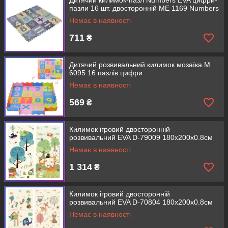
Дитячий килимок-пазл Numbers EVA цифри-
пазли 16 шт. двосторонній ME 1169 Numbers
Немає в наявності
711
₴
Дитячий розвивальний килимок мозаїка M
6095 16 пазлів цифри
Немає в наявності
569
₴
Килимок ігровий двосторонній
розвивальний EVA D-79009 180х200х0.8см
Немає в наявності
1 314
₴
Килимок ігровий двосторонній
розвивальний EVA D-70804 180х200х0.8см
Немає в наявності