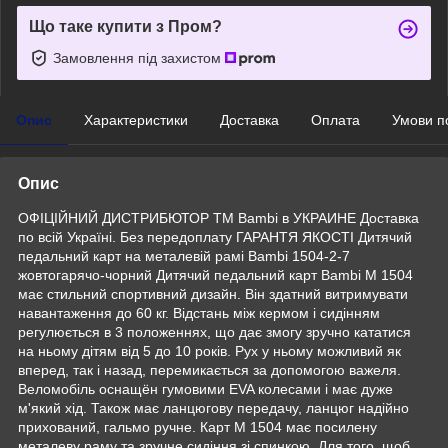
Що таке купити з Пром?
Замовлення під захистом
Опис
Характеристики
Доставка
Оплата
Умови п
Опис
ОФІЦІЙНИЙ ДИСТРИБЮТОР ТМ Bambi в УКРАИНЕ Доставка
по всій Україні. Без передоплату ГАРАНТЯ ЯКОСТІ Дитячий
педальний карт на металевій рамі Bambi 1504-2-7
жовтогарячо-чорний Дитячий педальний карт Bambi M 1504
має стильний спортивний дизайн. Він здатний витримувати
навантаження до 60 кг. Відстань між кермом і сидінням
регулюється в 3 положеннях, що дає змогу зручно кататися
на ньому дітям від 5 до 10 років. Рух у ньому можливий як
вперед, так і назад, перемикається за допомогою важеля.
Веломобіль оснащён гумовими EVA колесами і має дуже
м'який хід. Також має ланцюгову передачу, ланцюг надійно
прихований, гальмо ручне. Карт М 1504 має посилену
металеву раму та зручне сидіння зі спинкою. Для того, щоб