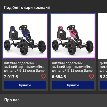
Подібні товари компанії
Дитячий педальний
Дитячий педальний
Дитя
залізний карт веломобіль
залізний карт веломобіль
залі
для дітей 5-12 років Bambi
для дітей 5-12 років Bambi
для 
1504-2-4 Чорно-синій
1504-2-8 Чорно-рожевий
M 06
7 017
6 654
5 3
₴
₴
Купити
Купити
Про нас