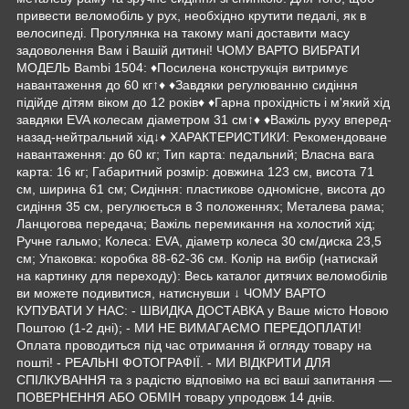
привести веломобіль у рух, необхідно крутити педалі, як в
велосипеді. Прогулянка на такому мапі доставити масу
задоволення Вам і Вашій дитині! ЧОМУ ВАРТО ВИБРАТИ
МОДЕЛЬ Bambi 1504: ♦Посилена конструкція витримує
навантаження до 60 кг↑♦ ♦Завдяки регулюванню сидіння
підійде дітям віком до 12 років♦ ♦Гарна прохідність і м'який хід
завдяки EVA колесам діаметром 31 см↑♦ ♦Важіль руху вперед-
назад-нейтральний хід↓♦ ХАРАКТЕРИСТИКИ: Рекомендоване
навантаження: до 60 кг; Тип карта: педальний; Власна вага
карта: 16 кг; Габаритний розмір: довжина 123 см, висота 71
см, ширина 61 см; Сидіння: пластикове одномісне, висота до
сидіння 35 см, регулюється в 3 положеннях; Металева рама;
Ланцюгова передача; Важіль перемикання на холостий хід;
Ручне гальмо; Колеса: EVA, діаметр колеса 30 см/диска 23,5
см; Упаковка: коробка 88-62-36 см. Колір на вибір (натискай
на картинку для переходу): Весь каталог дитячих веломобілів
ви можете подивитися, натиснувши ↓ ЧОМУ ВАРТО
КУПУВАТИ У НАС: - ШВИДКА ДОСТАВКА у Ваше місто Новою
Поштою (1-2 дні); - МИ НЕ ВИМАГАЄМО ПЕРЕДОПЛАТИ!
Оплата проводиться під час отримання й огляду товару на
пошті! - РЕАЛЬНІ ФОТОГРАФІЇ. - МИ ВІДКРИТИ ДЛЯ
СПІЛКУВАННЯ та з радістю відповімо на всі ваші запитання —
ПОВЕРНЕННЯ АБО ОБМІН товару упродовж 14 днів.