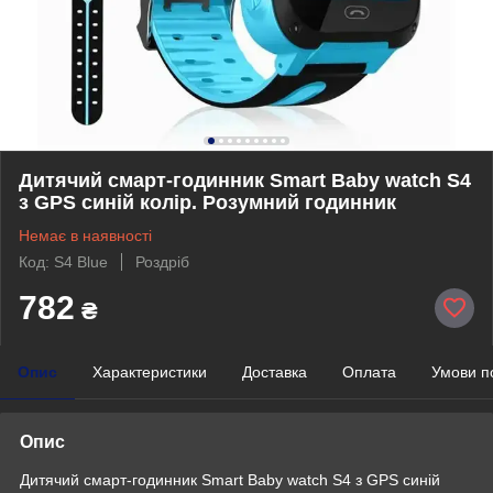
Дитячий смарт-годинник Smart Baby watch S4
з GPS синій колір. Розумний годинник
Немає в наявності
Код: S4 Blue
Роздріб
782
₴
Опис
Характеристики
Доставка
Оплата
Умови п
Опис
Дитячий смарт-годинник Smart Baby watch S4 з GPS синій