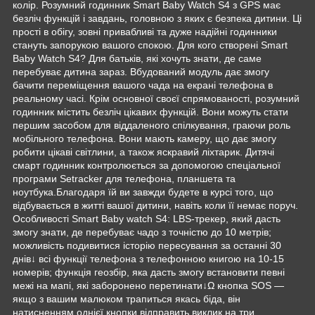
колір. Розумний годинник Smart Baby Watch S4 з GPS має
безліч функцій і завдань, головною з яких є безпека дитини. Ці
прості в обігу, зовні привабливі та дуже надійні годинники
стануть запорукою вашого спокою. Для кого створені Smart
Baby Watch S4? Для батьків, які хочуть знати, де саме
перебуває дитина зараз. Вбудований модуль дає змогу
бачити переміщення вашого чада на екрані телефона в
реальному часі. Крім основної своєї спрямованості, розумний
годинник містить безліч цікавих функцій. Вони можуть стати
першим засобом для віддаленого спілкування, граючи роль
мобільного телефона. Вони мають камеру, що дає змогу
робити цікаві світлини, а також яскравий ліхтарик. Дитячі
смарт годинник контролюється за допомогою спеціальної
програми Setracker для телефона, планшета та
ноутбука.Благодаря їй ви завжди будете в курсі того, що
відбувається в житті вашої дитини, навіть коли її немає поруч.
Особливості Smart Baby watch S4: LBS-трекер, який дасть
змогу знати, де перебуває чадо з точністю до 10 метрів;
можливість подивитися історію пересування за останні 30
днів↓ всі функції телефона з телефонною книгою на 10-15
номерів; функція геозбір, яка дасть змогу встановити певні
межі на мапі, які заборонено перетинати↓Ω кнопка SOS —
якщо з вашим малюком трапиться якась біда, він
натисненням однієї кнопки відправить виклик на три