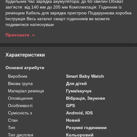
будильник Час зарядка акумулятора: до 60 хвилин Обхват
зап'ястя: від 140 мм до 205 мм Комплектація: Годинник із
ремінцем Кабель для зарядка пристрою Подарункова коробка
Інструкція Весь каталог смарт годинників ви можете
подивитися натиснувши
Приховати
Характеристики
Основні атрибути
Виробник
Smart Baby Watch
Вікова група
Для дітей
Матеріал ремінця
Гума/каучук
Оповіщення
Вібрація, Звукове
Особливості
GPS
Сумісність з
Android, IOS
Стан
Новий
Тип
Розумні годинники
Тип дисплея
Кольоровий