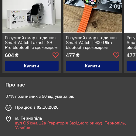
Розумний смарт-годинник
Розумний смарт-годинник
Розу
Smart Watch Laxasfit S9
Smart Watch T900 Ultra
Smar
Pro bluetooth з крокоміром
bluetooth крокоміром
blue
тонометром лічильник
пульсометром
пул
604
477
477
₴
₴
калорій Сірий
тонометром лічильник
тоно
калорій Жовтогарячий
кало
Купити
Купити
Про нас
87% позитивних з 50 відгуків за рік
Працює з 02.10.2020
м. Тернопіль
вул Об'їзна 12а (територія Західного ринку), Тернопіль,
Україна