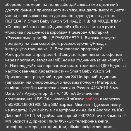
збережені номери, на які девайс здійснюватиме циклічний
доступ; функція прихованого виклику, яка дасть змогу оцінити
умови, навіть якщо ваша дитина не відповідає на дзвінок.
ПЕРЕВАГИ Smart Baby Watch S4 НАДІВ ІНШІМІ МОДЕЛЯМИ:
♦Сенсорний кольоровий дисплей♦ ♦Датчик зняття з руки♦
♦Красива подарункова коробка♦ ♦Камера♦ ♦Ліхтарик♦
♦Розвивальна гра♦ ЯК ЦЕ РАБОТАЕТ? 1. Ви завантажуєте
програму на ваш смартфон, розраховуючи QR-код з
інструкцією годинника. 2. Встановлено програму 3.
Регіструйтеся в програмі 4. З'єднуєте годинник із телефоном
через програму вводячи IMEI номер годинника (є на корпусі)
5. Насолоджуйтеся перевагами смарт-годинника Q90 Відео за
настроюванням: Характеристики Smart Baby Watch S4:
Призначення: розумний годинник S4 Цифровий годинник
(автоматична синхронізація з часовим поясом) Матеріал:
силікон, застібка металева класична Розмір: 41*49*16.5 мм
Вага: 37 г Акумулятор: 3.7 V, 400 mA Визначення
розташування: LBS Стільниковий зв'язок:
робота
в мережах
850/900/1800/1900 Мгц SIM-картка: Micro-sim (до комплекту
не входить) Сумісність зі смартфонами на базі Android та iOC
Дисплей: TFT 1.54 дюйма сенсорний 240*240 точок Камера: 2
Мп Захист від бризок і пилу Функції: телефонна книга,
телефон, камера, ліхтарик, ігри, обмін повідомленнями,