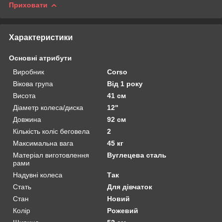
Приховати
Характеристики
Основні атрибути
Виробник
Corso
Вікова група
Від 1 року
Висота
41 см
Діаметр колеса/диска
12"
Довжина
92 см
Кількість коліс беговела
2
Максимальна вага
45 кг
Матеріал виготовлення
Вуглецева сталь
рами
Надувні колеса
Так
Стать
Для дівчаток
Стан
Новий
Колір
Рожевий