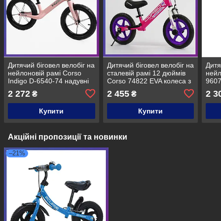
Дитячий біговел велобіг на
Дитячий біговел велобіг на
Дитя
нейлоновій рамі Corso
сталевій рамі 12 дюймів
нейл
Indigo D-6540-74 надувні
Corso 74822 EVA колеса з
9607
колеса 14 дюймів Рожевий
ручним гальмом підніжка
дюйм
2 272
2 455
2 3
₴
₴
рожевий
Купити
Купити
Акційні пропозиції та новинки
–21%