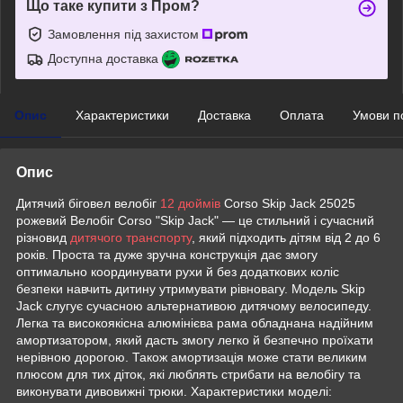
Що таке купити з Пром?
Замовлення під захистом
Доступна доставка
Опис
Характеристики
Доставка
Оплата
Умови п
Опис
Дитячий біговел велобіг
12 дюймів
Corso Skip Jack 25025
рожевий Велобіг Corso "Skip Jack" — це стильний і сучасний
різновид
дитячого транспорту
, який підходить дітям від 2 до 6
років. Проста та дуже зручна конструкція дає змогу
оптимально координувати рухи й без додаткових коліс
безпеки навчить дитину утримувати рівновагу. Модель Skip
Jack слугує сучасною альтернативою дитячому велосипеду.
Легка та високоякісна алюмінієва рама обладнана надійним
амортизатором, який дасть змогу легко й безпечно проїхати
нерівною дорогою. Також амортизація може стати великим
плюсом для тих діток, які люблять стрибати на велобігу та
виконувати дивовижні трюки. Характеристики моделі: