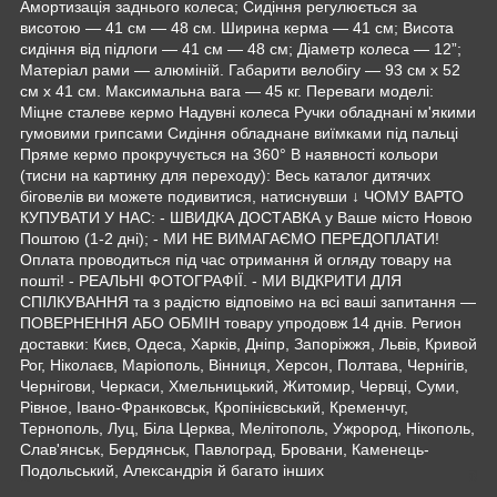
Амортизація заднього колеса; Сидіння регулюється за
висотою — 41 см — 48 см. Ширина керма — 41 см; Висота
сидіння від підлоги — 41 см — 48 см; Діаметр колеса — 12”;
Матеріал рами — алюміній. Габарити велобігу — 93 см х 52
см х 41 см. Максимальна вага — 45 кг. Переваги моделі:
Міцне сталеве кермо Надувні колеса Ручки обладнані м'якими
гумовими грипсами Сидіння обладнане виїмками під пальці
Пряме кермо прокручується на 360° В наявності кольори
(тисни на картинку для переходу): Весь каталог дитячих
біговелів ви можете подивитися, натиснувши ↓ ЧОМУ ВАРТО
КУПУВАТИ У НАС: - ШВИДКА ДОСТАВКА у Ваше місто Новою
Поштою (1-2 дні); - МИ НЕ ВИМАГАЄМО ПЕРЕДОПЛАТИ!
Оплата проводиться під час отримання й огляду товару на
пошті! - РЕАЛЬНІ ФОТОГРАФІЇ. - МИ ВІДКРИТИ ДЛЯ
СПІЛКУВАННЯ та з радістю відповімо на всі ваші запитання —
ПОВЕРНЕННЯ АБО ОБМІН товару упродовж 14 днів. Регион
доставки: Києв, Одеса, Харків, Дніпр, Запоріжжя, Львів, Кривой
Рог, Ніколаєв, Маріополь, Вінниця, Херсон, Полтава, Чернігів,
Чернігови, Черкаси, Хмельницький, Житомир, Червці, Суми,
Рівное, Івано-Франковськ, Кропінієвський, Кременчуг,
Тернополь, Луц, Біла Церква, Мелітополь, Ужрород, Нікополь,
Слав'янськ, Бердянськ, Павлоград, Бровани, Каменець-
Подольський, Александрія й багато інших