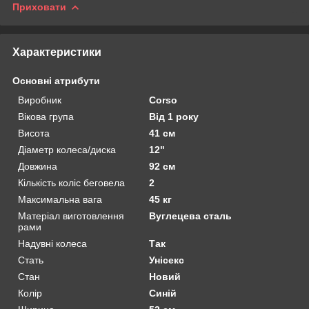
Приховати
Характеристики
Основні атрибути
Виробник
Corso
Вікова група
Від 1 року
Висота
41 см
Діаметр колеса/диска
12"
Довжина
92 см
Кількість коліс беговела
2
Максимальна вага
45 кг
Матеріал виготовлення
Вуглецева сталь
рами
Надувні колеса
Так
Стать
Унісекс
Стан
Новий
Колір
Синій