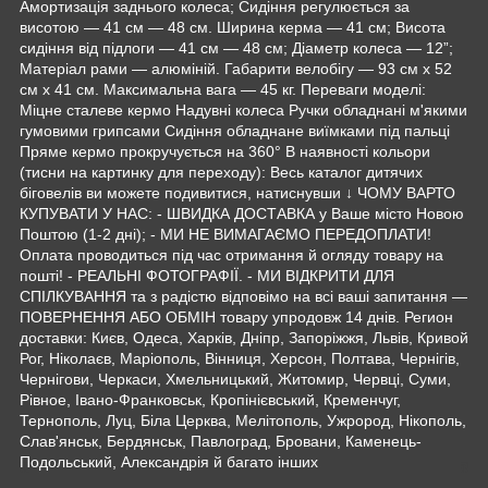
Амортизація заднього колеса; Сидіння регулюється за
висотою — 41 см — 48 см. Ширина керма — 41 см; Висота
сидіння від підлоги — 41 см — 48 см; Діаметр колеса — 12”;
Матеріал рами — алюміній. Габарити велобігу — 93 см х 52
см х 41 см. Максимальна вага — 45 кг. Переваги моделі:
Міцне сталеве кермо Надувні колеса Ручки обладнані м'якими
гумовими грипсами Сидіння обладнане виїмками під пальці
Пряме кермо прокручується на 360° В наявності кольори
(тисни на картинку для переходу): Весь каталог дитячих
біговелів ви можете подивитися, натиснувши ↓ ЧОМУ ВАРТО
КУПУВАТИ У НАС: - ШВИДКА ДОСТАВКА у Ваше місто Новою
Поштою (1-2 дні); - МИ НЕ ВИМАГАЄМО ПЕРЕДОПЛАТИ!
Оплата проводиться під час отримання й огляду товару на
пошті! - РЕАЛЬНІ ФОТОГРАФІЇ. - МИ ВІДКРИТИ ДЛЯ
СПІЛКУВАННЯ та з радістю відповімо на всі ваші запитання —
ПОВЕРНЕННЯ АБО ОБМІН товару упродовж 14 днів. Регион
доставки: Києв, Одеса, Харків, Дніпр, Запоріжжя, Львів, Кривой
Рог, Ніколаєв, Маріополь, Вінниця, Херсон, Полтава, Чернігів,
Чернігови, Черкаси, Хмельницький, Житомир, Червці, Суми,
Рівное, Івано-Франковськ, Кропінієвський, Кременчуг,
Тернополь, Луц, Біла Церква, Мелітополь, Ужрород, Нікополь,
Слав'янськ, Бердянськ, Павлоград, Бровани, Каменець-
Подольський, Александрія й багато інших