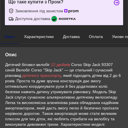
Що таке купити з Пром?
Замовлення під захистом
Доступна доставка
Опис
Характеристики
Доставка
Оплата
Умови п
Опис
Дитячий біговел велобіг
12 дюймів
Corso Skip Jack 93307
синій Велобіг Corso "Skip Jack" — це стильний і сучасний
різновид
дитячого транспорту
, який підходить дітям від 2 до 6
років. Проста та дуже зручна конструкція дає змогу
оптимально координувати рухи й без додаткових коліс
безпеки навчить дитину утримувати рівновагу. Модель Skip
Jack слугує сучасною альтернативою дитячому велосипеду.
Легка та високоякісна алюмінієва рама обладнана надійним
амортизатором, який дасть змогу легко й безпечно проїхати
нерівною дорогою. Також амортизація може стати великим
плюсом для тих діток, які люблять стрибати на велобігу та
виконувати дивовижні трюки. Характеристики моделі: