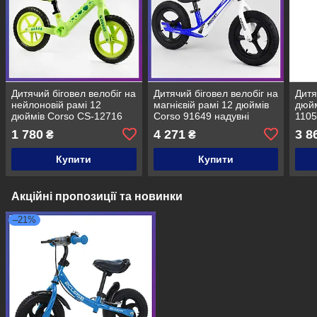
Дитячий біговел велобіг на
Дитячий біговел велобіг на
Дитя
нейлоновій рамі 12
магнієвій рамі 12 дюймів
дюйм
дюймів Corso CS-12716
Corso 91649 надувні
1105
EVA колеса Салатовий
колеса синій
1 780
4 271
3 8
₴
₴
Купити
Купити
Акційні пропозиції та новинки
–21%