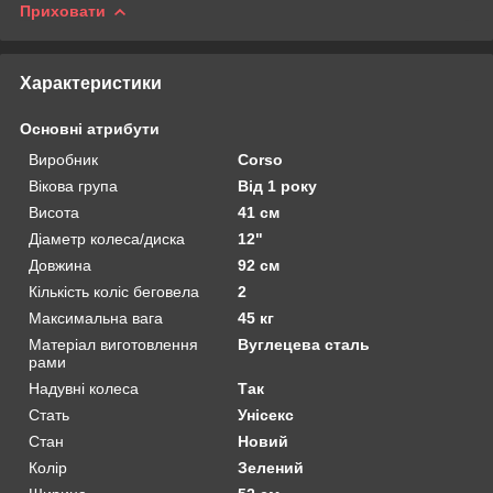
Приховати
Характеристики
Основні атрибути
Виробник
Corso
Вікова група
Від 1 року
Висота
41 см
Діаметр колеса/диска
12"
Довжина
92 см
Кількість коліс беговела
2
Максимальна вага
45 кг
Матеріал виготовлення
Вуглецева сталь
рами
Надувні колеса
Так
Стать
Унісекс
Стан
Новий
Колір
Зелений