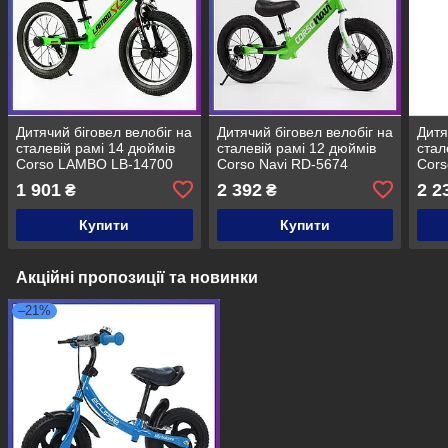
Дитячий біговел велобіг на
Дитячий біговел велобіг на
Дитя
сталевій рамі 14 дюймів
сталевій рамі 12 дюймів
стал
Corso LAMBO LB-14700
Corso Navi RD-5674
Cor
надувні колеса Зелений
надувні колеса зелений
наду
1 901
2 392
2 2
₴
₴
Купити
Купити
Акційні пропозиції та новинки
–21%