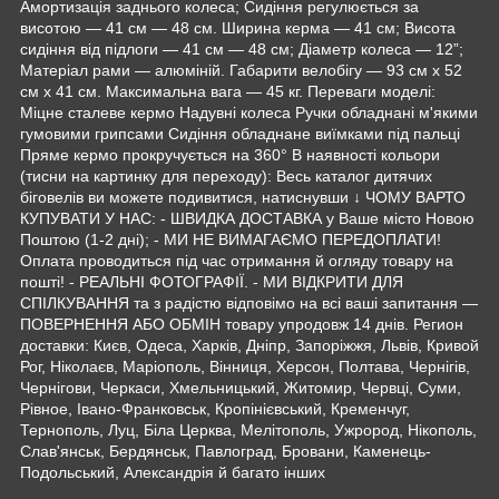
Амортизація заднього колеса; Сидіння регулюється за
висотою — 41 см — 48 см. Ширина керма — 41 см; Висота
сидіння від підлоги — 41 см — 48 см; Діаметр колеса — 12”;
Матеріал рами — алюміній. Габарити велобігу — 93 см х 52
см х 41 см. Максимальна вага — 45 кг. Переваги моделі:
Міцне сталеве кермо Надувні колеса Ручки обладнані м'якими
гумовими грипсами Сидіння обладнане виїмками під пальці
Пряме кермо прокручується на 360° В наявності кольори
(тисни на картинку для переходу): Весь каталог дитячих
біговелів ви можете подивитися, натиснувши ↓ ЧОМУ ВАРТО
КУПУВАТИ У НАС: - ШВИДКА ДОСТАВКА у Ваше місто Новою
Поштою (1-2 дні); - МИ НЕ ВИМАГАЄМО ПЕРЕДОПЛАТИ!
Оплата проводиться під час отримання й огляду товару на
пошті! - РЕАЛЬНІ ФОТОГРАФІЇ. - МИ ВІДКРИТИ ДЛЯ
СПІЛКУВАННЯ та з радістю відповімо на всі ваші запитання —
ПОВЕРНЕННЯ АБО ОБМІН товару упродовж 14 днів. Регион
доставки: Києв, Одеса, Харків, Дніпр, Запоріжжя, Львів, Кривой
Рог, Ніколаєв, Маріополь, Вінниця, Херсон, Полтава, Чернігів,
Чернігови, Черкаси, Хмельницький, Житомир, Червці, Суми,
Рівное, Івано-Франковськ, Кропінієвський, Кременчуг,
Тернополь, Луц, Біла Церква, Мелітополь, Ужрород, Нікополь,
Слав'янськ, Бердянськ, Павлоград, Бровани, Каменець-
Подольський, Александрія й багато інших