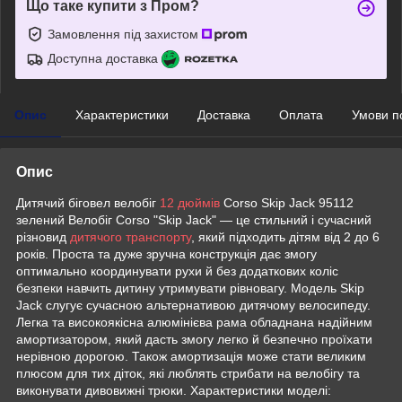
Що таке купити з Пром?
Замовлення під захистом
Доступна доставка
Опис
Характеристики
Доставка
Оплата
Умови п
Опис
Дитячий біговел велобіг
12 дюймів
Corso Skip Jack 95112
зелений Велобіг Corso "Skip Jack" — це стильний і сучасний
різновид
дитячого транспорту
, який підходить дітям від 2 до 6
років. Проста та дуже зручна конструкція дає змогу
оптимально координувати рухи й без додаткових коліс
безпеки навчить дитину утримувати рівновагу. Модель Skip
Jack слугує сучасною альтернативою дитячому велосипеду.
Легка та високоякісна алюмінієва рама обладнана надійним
амортизатором, який дасть змогу легко й безпечно проїхати
нерівною дорогою. Також амортизація може стати великим
плюсом для тих діток, які люблять стрибати на велобігу та
виконувати дивовижні трюки. Характеристики моделі: