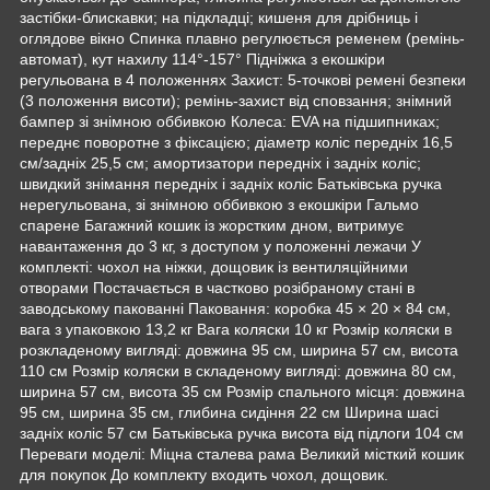
застібки-блискавки; на підкладці; кишеня для дрібниць і
оглядове вікно Спинка плавно регулюється ременем (ремінь-
автомат), кут нахилу 114°-157° Підніжка з екошкіри
регульована в 4 положеннях Захист: 5-точкові ремені безпеки
(3 положення висоти); ремінь-захист від сповзання; знімний
бампер зі знімною оббивкою Колеса: EVA на підшипниках;
переднє поворотне з фіксацією; діаметр коліс передніх 16,5
см/задніх 25,5 см; амортизатори передніх і задніх коліс;
швидкий знімання передніх і задніх коліс Батьківська ручка
нерегульована, зі знімною оббивкою з екошкіри Гальмо
спарене Багажний кошик із жорстким дном, витримує
навантаження до 3 кг, з доступом у положенні лежачи У
комплекті: чохол на ніжки, дощовик із вентиляційними
отворами Постачається в частково розібраному стані в
заводському пакованні Паковання: коробка 45 × 20 × 84 см,
вага з упаковкою 13,2 кг Вага коляски 10 кг Розмір коляски в
розкладеному вигляді: довжина 95 см, ширина 57 см, висота
110 см Розмір коляски в складеному вигляді: довжина 80 см,
ширина 57 см, висота 35 см Розмір спального місця: довжина
95 см, ширина 35 см, глибина сидіння 22 см Ширина шасі
задніх коліс 57 см Батьківська ручка висота від підлоги 104 см
Переваги моделі: Міцна сталева рама Великий місткий кошик
для покупок До комплекту входить чохол, дощовик.