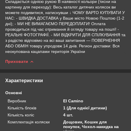
Складається однією рукою В наявності кольори (тисни на
картинку для переходу): Весь каталог дитячих колясок ви
можете подивитися, натиснувши ↓ ЧОМУ ВАРТО КУПУВАТИ У
НАС: - ШВИДКА ДОСТАВКА у Ваше місто Новою Поштою (1-2
дні); - МИ НЕ ВИМАГАЄМО ПЕРЕДОПЛАТИ! Оплата
проводиться під час отримання й огляду товару на пошті! -
РЕАЛЬНІ ФОТОГРАФІЇ. - МИ ВІДКРИТИ ДЛЯ СПІЛКУВАННЯ та
з радістю відповімо на всі ваші запитання — ПОВЕРНЕННЯ
АБО ОБМІН товару упродовж 14 днів. Регион доставки: Вся
неокупована кацапами територія України
Приховати
Характеристики
Основні
Виробник
El Camino
Кількість блоків
1 (Для однієї дитини)
Кількість коліс
4 шт.
Комплектація коляски
Дощовик, Кошик для
покупок, Чохол-накидка на