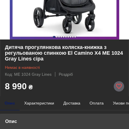
Дитяча прогулянкова коляска-книжка з
регульованою спинкою El Camino X4 ME 1024
Gray Lines сіра
Немає в наявності
Код: ME 1024 Gray Lines
Роздріб
8 990
₴
Опис
Характеристики
Доставка
Оплата
Умови п
Опис