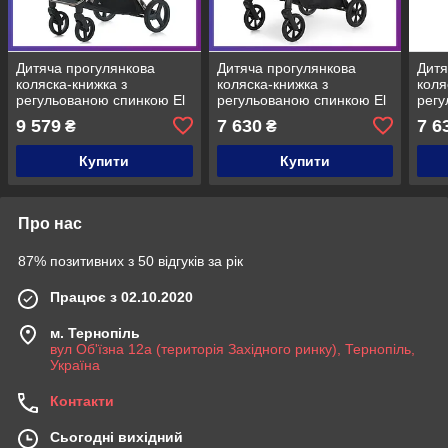
Дитяча прогулянкова
Дитяча прогулянкова
Дитя
коляска-книжка з
коляска-книжка з
коля
регульованою спинкою El
регульованою спинкою El
регу
Camino ME 1192 Volcanic
Camino AMBER ME 1227
Cam
9 579
7 630
7 6
₴
₴
Gray Сірий
Сірий
Темн
Купити
Купити
Про нас
87% позитивних з 50 відгуків за рік
Працює з 02.10.2020
м. Тернопіль
вул Об'їзна 12а (територія Західного ринку), Тернопіль,
Україна
Контакти
Сьогодні вихідний