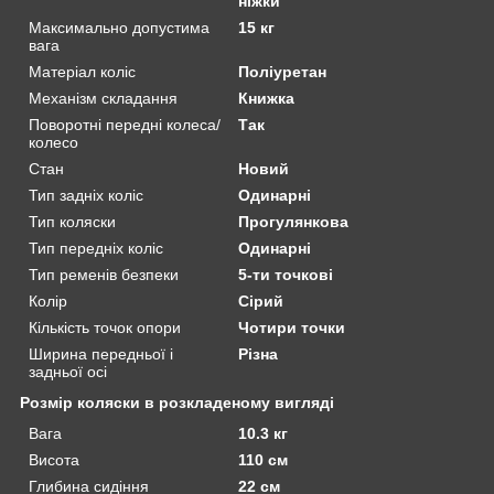
ніжки
Максимально допустима
15 кг
вага
Матеріал коліс
Поліуретан
Механізм складання
Книжка
Поворотні передні колеса/
Так
колесо
Стан
Новий
Тип задніх коліс
Одинарні
Тип коляски
Прогулянкова
Тип передніх коліс
Одинарні
Тип ременів безпеки
5-ти точкові
Колір
Сірий
Кількість точок опори
Чотири точки
Ширина передньої і
Різна
задньої осі
Розмір коляски в розкладеному вигляді
Вага
10.3 кг
Висота
110 см
Глибина сидіння
22 см