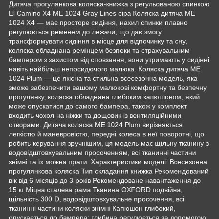
Дитяча прогулянкова коляска-книжка з регульованою спинкою
El Camino X4 ME 1024 Gray Lines сіра Коляска дитяча ME
1024 X4 — має просторе сидіння, нахил спинки плавно
регулюється ременем до лежачи, що дає змогу
трансформувати сидіння в місце для відпочинку та сну,
коляска обладнана ремінцем безпеки та страхувальним
бампером з захистом від сповзання, вони утримають у сидінні
навіть найбільш непосидючого малюка. Коляска дитяча ME
1024 Plum — це якісна та стильна всесезонна модель, яка
зможе забезпечити вашому малюкові комфортну та безпечну
прогулянку, коляска обладнана глибоким капюшоном, який
може опускатися до самого бампера, також у комплект
входить чохол на ніжки та дощовик із вентиляційними
отворами. Дитяча коляска ME 1024 Plum вирізняється
легкістю й маневровістю, передні колеса в неї поворотні, що
робить керування зручнішим, ця модель має щільну тканину з
водовідштовхувальним просоченням, всі тканинні частини
знімні та їх можна прати. Характеристики моделі: Всесезонна
прогулянкова коляска Тип складання книжка Рекомендований
вік від 6 місяців до 3 років Рекомендоване навантаження до
15 кг Міцна сталева рама Тканина OXFORD подвійна,
щільність 300 D, водовідштовхувальне просочення, всі
тканинні частини коляски знімні Капюшон глибокий,
опускається до бампера; глибина регулюється за допомогою