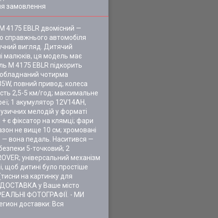
ля замовлення
 M 4175 EBLR двомісний —
ію справжнього автомобіля
ичний вигляд. Дитячий
і малюків, ця модель має
ль M 4175 EBLR підкорить
п обладнаний чотирма
35W, повний привод; колеса
кість 2,5-5 км/год; максимальне
реї; 1 акумулятор 12V14AH,
музичних мелодій у форматі
 + є фіксатор на клямці; фари
азон не вище 10 см; хромовані
о — вона педаль. Наситився —
 безпеки 5-точковий; 2
 ROVER; універсальний механізм
, щоб дитині було простіше
 (тисни на картинку для
А ДОСТАВКА у Ваше місто
РЕАЛЬНІ ФОТОГРАФІЇ. - МИ
егион доставки: Вся