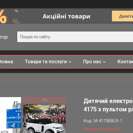
тор
ловна
Товари та послуги
Про нас
Конта
Дитячий електро
4175 з пультом р/
Код:
M 4175EBLR-1
Немає в наявності