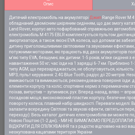
Опис
Х
Дитячий електромобіль на акумуляторі
Джип
Range Rover M 41
обладнаний двомісним шкіряним сидінням, що дає змогу катат
Land Rover, корпус авто пофарбований справжньою автомобі
електромобіль M 4175 EBLR комплектується пультом дистанцій
амортизатори, а також якісні EVA колеса, що допомагає забе
дитину приголомшливими світловими та звуковими ефектами, у 
потужними моторами, які працюють від двох акумуляторів полі
м'які типу EVA, безшумні; вік дитини: 1-5 років; м'яке сидіння
навантаження 50 кг; час їзди на 1 зарядці 6-7 км. Приблизно 
типу AGM, що перезаряджається, не обслуговується, кількість 
MP3; пульт керування: 2.4G Blue Tooth, радіус дії 20 метрів. Н
вмикаються та вимикаються; рекомендована поверхня їзди: дере
елементи корпусу та коліс; спортивне кермо з перемикачем ста
поїхав, випустив — зупинився; рух: Вперед-назад, вліво — вправ
посадкові місця; високоякісний пластик корпусу; безпечне пр
повороту колеса; плавний набір швидкості. Переваги моделі: 
залазити всередину Світлові та звукові ефекти, світяться пере
переходу): Весь каталог дитячих електромобілів ви можете
Новою Поштою (1-2 дні); - МИ НЕ ВИМАГАЄМО ПЕРЕДОПЛАТИ! Оп
ВІДКРИТИ ДЛЯ СПІЛКУВАННЯ та з радістю відповімо на всі ва
неокупована кацапами територія України