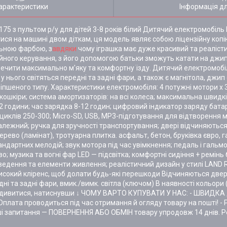
арактеристики
Інформація д
75 з пультом р/у для дітей 3-8 років білий Дитячий електромобіль
ися на машині двом діткам, ця модель являє собою ліцензійну коп
льною фарбою, з
авдяки
чому іграшка має дуже красивий та реаліст
ного керування, з його допомогою батьки зможуть катати на джип
зпечити максимально м'яку та комфортну їзду. Дитячий електромобі
нього світяться передні та задні фари, а також є магнітола, джи
пшеного типу. Характеристики електромобіля: 4 потужні мотори x 
 з екошкіри; система амортизаторів: на всі колеса; максимальна швид
1-2 години; час зарядка 8-12 годин; цифровий індикатор заряду бата
циклів 250-300; Micro-SD, USB, MP3-підготування для відтворення 
езалежний; ручка для зручності транспортування; двері відчиняються
во (ламінат), тротуарна плитка. асфальт, бетон, бруківка євро, г
ндартних мелодій; звук мотора під час увімкнення; педаль і гальм
о; музика та вогні фар LED — підсвітка; комфортні сидіння + ремінь
оведення та елементи живлення; реалістичний дизайн у стилі LAND
Високий кліренс, щоб долати будь-які перешкоди Відчиняються двері
дні та задні фари, вмик./вимк. світла (ключом) В наявності кольори
 подивитися, натиснувши ↓ ЧОМУ ВАРТО КУПУВАТИ У НАС: - ШВИДК
лата проводиться під час отримання й огляду товару на пошті! - 
ші запитання — ПОВЕРНЕННЯ АБО ОБМІН товару упродовж 14 днів. Р