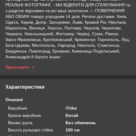
РЕАЛЬНІ ФОТОГРАФІЇ. - МИ ВІДКРИТИ ДЛЯ СПІЛКУВАННЯ та
з радістю відповімо на всі ваші запитання — ПОВЕРНЕННЯ
АБО ОБМІН товару упродовж 14 днів. Регион доставки: Києв,
Одеса, Харків, Дніпр, Запоріжжя, Львів, Кривой Рог, Ніколаєв,
Маріополь, Вінниця, Херсон, Полтава, Чернігів, Чернігови,
Черкаси, Хмельницький, Житомир, Червці, Суми, Рівное,
Івано-Франковськ, Кропінієвський, Кременчуг, Тернополь, Луц,
Біла Церква, Мелітополь, Ужрород, Нікополь, Слав'янськ,
Бердянськ, Павлоград, Бровани, Каменець-Подольський,
Александрія й багато інших
Приховати
Характеристики
Основні
Виробник
iTrike
Країна виробник
Китай
Вікова група
Без обмежень
Висота рульової стійки
100 см