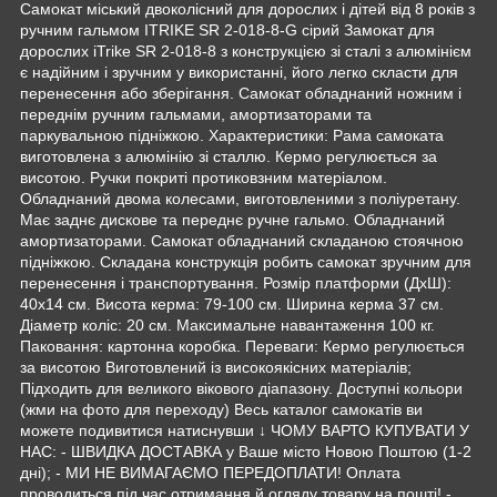
Самокат міський двоколісний для дорослих і дітей від 8 років з
ручним гальмом ITRIKE SR 2-018-8-G сірий Замокат для
дорослих iTrike SR 2-018-8 з конструкцією зі сталі з алюмінієм
є надійним і зручним у використанні, його легко скласти для
перенесення або зберігання. Самокат обладнаний ножним і
переднім ручним гальмами, амортизаторами та
паркувальною підніжкою. Характеристики: Рама самоката
виготовлена з алюмінію зі сталлю. Кермо регулюється за
висотою. Ручки покриті протиковзним матеріалом.
Обладнаний двома колесами, виготовленими з поліуретану.
Має заднє дискове та переднє ручне гальмо. Обладнаний
амортизаторами. Самокат обладнаний складаною стоячною
підніжкою. Складана конструкція робить самокат зручним для
перенесення і транспортування. Розмір платформи (ДхШ):
40х14 см. Висота керма: 79-100 см. Ширина керма 37 см.
Діаметр коліс: 20 см. Максимальне навантаження 100 кг.
Паковання: картонна коробка. Переваги: Кермо регулюється
за висотою Виготовлений із високоякісних матеріалів;
Підходить для великого вікового діапазону. Доступні кольори
(жми на фото для переходу) Весь каталог самокатів ви
можете подивитися натиснувши ↓ ЧОМУ ВАРТО КУПУВАТИ У
НАС: - ШВИДКА ДОСТАВКА у Ваше місто Новою Поштою (1-2
дні); - МИ НЕ ВИМАГАЄМО ПЕРЕДОПЛАТИ! Оплата
проводиться під час отримання й огляду товару на пошті! -