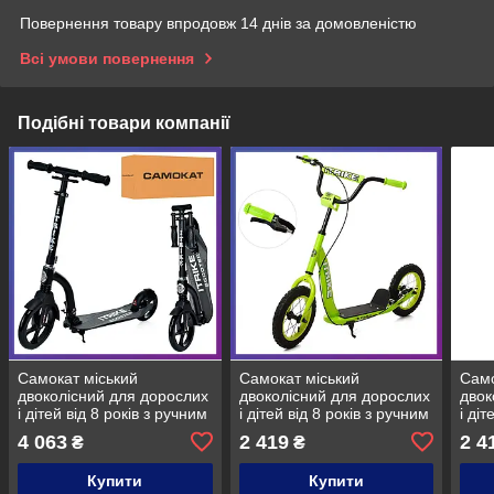
Повернення товару впродовж 14 днів за домовленістю
Всі умови повернення
Подібні товари компанії
Самокат міський
Самокат міський
Само
двоколісний для дорослих
двоколісний для дорослих
двок
і дітей від 8 років з ручним
і дітей від 8 років з ручним
і діт
гальмом ITRIKE SR 2-035-
гальмом SR 2-043-1-GR
галь
4 063
2 419
2 4
₴
₴
2 чорний
Зелений
Біли
Купити
Купити