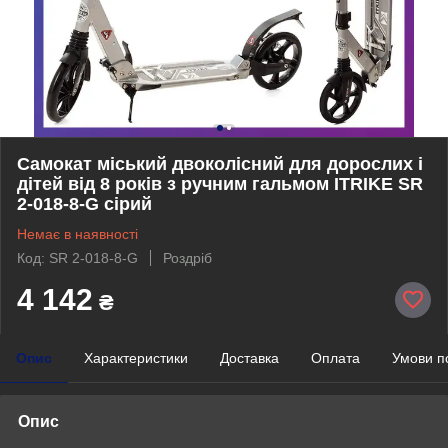
Самокат міський двоколісний для дорослих і
дітей від 8 років з ручним гальмом ITRIKE SR
2-018-8-G сірий
Немає в наявності
Код: SR 2-018-8-G
Роздріб
4 142
₴
Опис
Характеристики
Доставка
Оплата
Умови п
Опис