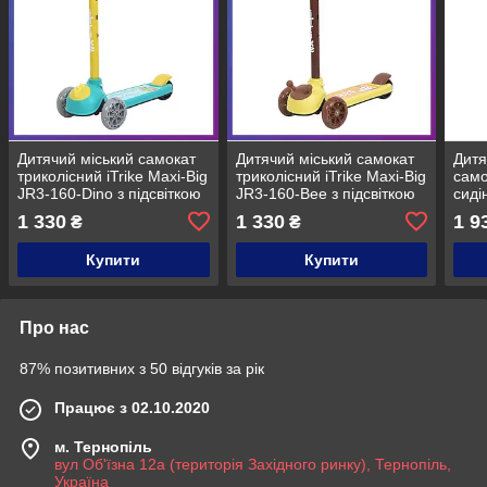
Дитячий міський самокат
Дитячий міський самокат
Дитя
триколісний iTrike Maxi-Big
триколісний iTrike Maxi-Big
само
JR3-160-Dino з підсвіткою
JR3-160-Bee з підсвіткою
сиді
коліс Блакитний
коліс Жовтий
JR3-
1 330
1 330
1 9
₴
₴
діте
Купити
Купити
Про нас
87% позитивних з 50 відгуків за рік
Працює з 02.10.2020
м. Тернопіль
вул Об'їзна 12а (територія Західного ринку), Тернопіль,
Україна