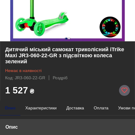
Дитячий міський самокат триколісний iTrike
Maxi JR3-060-22-GR з підсвіткою колеса
зелений
Немає в наявності
Код: JR3-060-22-GR
Роздріб
1 527
₴
Опис
Характеристики
Доставка
Оплата
Умови п
Опис