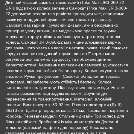
Дитячий міський самокат триколісний iTrike Maxi JR3-060-22-
GR з підсвіткою колеса зелений Самокат iTrike Maxi JR 3-060-
22 допоможе весело та з радістю проводити час, сприятиме
розвитку координації рухів і вмінню тримати рівновагу.
Самокат має гарний і сучасний дизайн, який безсумнівно
приверне увагу дитини, ця модель має просте та зручне
керування, гарну стійкість забезпечують три поліуретанові
колеса. Самокат JR 3-060-22 має міцне алюмінієве кермо,
для зручнішого хвата на кермі є нековзні ручки, такий самокат
слугуватиме дитині довгий термін, висота її керма може
регулюватися залежно від зросту та побажань дитини.
Характеристика: Керування колесами в самокаті здійснюється
нахилом кермової стійки в бік повороту. Кермо регулюється за
висотою. Ручки прогумовані. Самокат обладнаний трьома
колесами, які забезпечують стійкість і безпеку. Колеса
виготовлені з поліуретану. Підсвічуються під час їзди. Ножне
гальмо розміщене над заднім колесом. Зручний для
перенесення та транспортування. Матеріал: алюміній,
пластик. Висота керма: 83-92 см. Розмір платформи (ДхШ):
39х13 см. Діаметр передніх коліс: 12 см. Паковання: картонна
коробка. Переваги моделі: Стильний дизайн Три колеса для
більшої стійкості Зроблений із міцних матеріалів Доступні
кольори (натискай на фото для переходу) Весь каталог
самокатів ви можете подивитися натиснувши ↓ Для