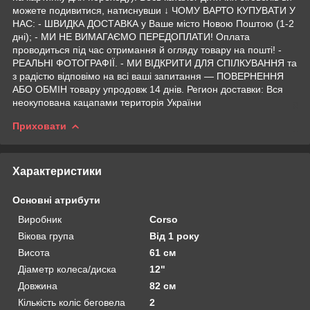
можете подивитися, натиснувши ↓ ЧОМУ ВАРТО КУПУВАТИ У
НАС: - ШВИДКА ДОСТАВКА у Ваше місто Новою Поштою (1-2
дні); - МИ НЕ ВИМАГАЄМО ПЕРЕДОПЛАТИ! Оплата
проводиться під час отримання й огляду товару на пошті! -
РЕАЛЬНІ ФОТОГРАФІЇ. - МИ ВІДКРИТИ ДЛЯ СПІЛКУВАННЯ та
з радістю відповімо на всі ваші запитання — ПОВЕРНЕННЯ
АБО ОБМІН товару упродовж 14 днів. Регион доставки: Вся
неокупована кацапами територія України
Приховати
Характеристики
Основні атрибути
Виробник
Corso
Вікова група
Від 1 року
Висота
61 см
Діаметр колеса/диска
12"
Довжина
82 см
Кількість коліс беговела
2