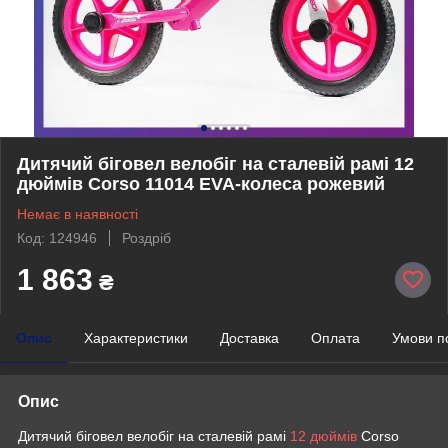
Дитячий біговел велобіг на сталевій рамі 12
дюймів Corso 11014 EVA-колеса рожевий
Немає в наявності
Код: 124946
Роздріб
1 863
₴
Опис
Характеристики
Доставка
Оплата
Умови п
Опис
Дитячий біговел велобіг на сталевій рамі
12 дюймів
Corso