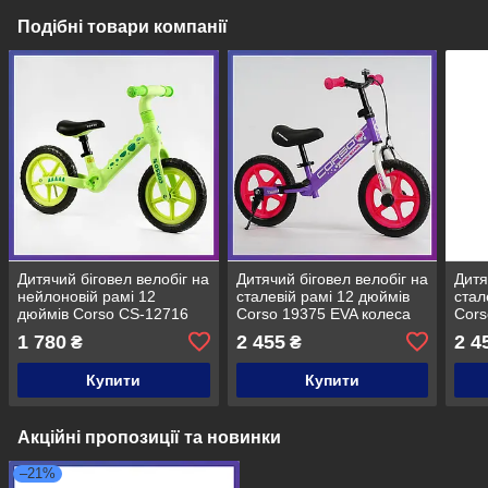
Подібні товари компанії
Дитячий біговел велобіг на
Дитячий біговел велобіг на
Дитя
нейлоновій рамі 12
сталевій рамі 12 дюймів
стал
дюймів Corso CS-12716
Corso 19375 EVA колеса
Cors
EVA колеса Салатовий
ручним гальмом підніжка
ручн
1 780
2 455
2 4
₴
₴
фіолетовий
рож
Купити
Купити
Акційні пропозиції та новинки
–21%