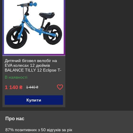
Дитячий біговел велобіг на
EVA колесах 12 дюймів
BALANCE TILLY 12 Eclipse T-
21254 Блакитний
В наявності
1 140
₴
1 440 ₴
Купити
Про нас
87% позитивних з 50 відгуків за рік