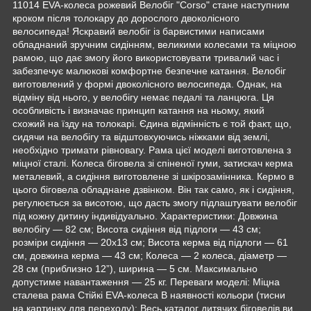
11014 EVA-колеса рожевий Велобіг "Corso" стане наступним
кроком після толокару до дорослого двоколісного
велосипеда! Яскравий велобіг із барвистими написами
обладнаний зручним сидінням, великими колесами та міцною
рамою, що дає змогу його використовувати тривалий час і
забезпечує малюкові комфортне безпечне катання. Велобіг
виготовлений у формі двоколісного велосипеда. Однак, на
відміну від нього, у велобігу немає педалі та ланцюга. Ця
особливість і визначає принцип катання на ньому, який
схожий на їзду на толокарі. Єдина відмінність є той факт, що,
сидячи на велобігу та відштовхуючись ніжками від землі,
необхідно тримати рівновагу. Рама цієї моделі виготовлена з
міцної сталі. Колеса біговела зі спіненої гуми, затискач керма
металевий, а сидіння виготовлене зі шкірозамінника. Кермо в
цього біговела обладнане дзвінком. Він так само, як і сидіння,
регулюється за висотою, що дасть змогу підлаштувати велобіг
під кожну дитину індивідуально. Характеристики: Довжина
велобігу — 82 см; Висота сидіння від підлоги — 43 см;
розміри сидіння — 20х13 см; Висота керма від підлоги — 61
см, довжина керма — 43 см; Колеса — 2 колеса, діаметр —
28 см (приблизно 12”), ширина — 5 см. Максимально
допустиме навантаження — 25 кг. Переваги моделі: Міцна
сталева рама Стійкі EVA-колеса В наявності кольори (тисни
на картинку для переходу): Весь каталог дитячих біговелів ви