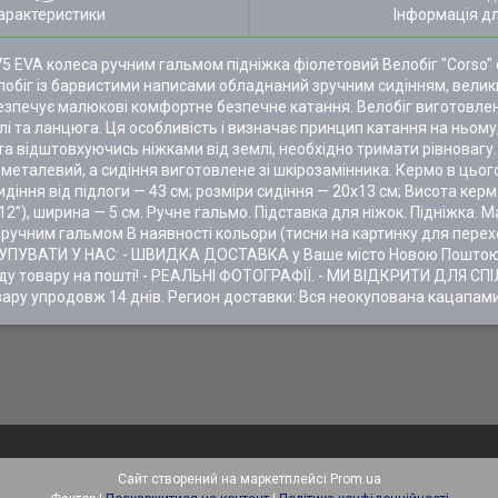
арактеристики
Інформація д
75 EVA колеса ручним гальмом підніжка фіолетовий Велобіг "Corso"
лобіг із барвистими написами обладнаний зручним сидінням, вели
безпечує малюкові комфортне безпечне катання. Велобіг виготовлен
алі та ланцюга. Ця особливість і визначає принцип катання на ньому
у та відштовхуючись ніжками від землі, необхідно тримати рівновагу
рма металевий, а сидіння виготовлене зі шкірозамінника. Кермо в ць
іння від підлоги — 43 см; розміри сидіння — 20х13 см; Висота керм
 12”), ширина — 5 см. Ручне гальмо. Підставка для ніжок. Підніжка
 ручним гальмом В наявності кольори (тисни на картинку для перех
КУПУВАТИ У НАС: - ШВИДКА ДОСТАВКА у Ваше місто Новою Поштою 
у товару на пошті! - РЕАЛЬНІ ФОТОГРАФІЇ. - МИ ВІДКРИТИ ДЛЯ СП
ару упродовж 14 днів. Регион доставки: Вся неокупована кацапами
Сайт створений на маркетплейсі
Prom.ua