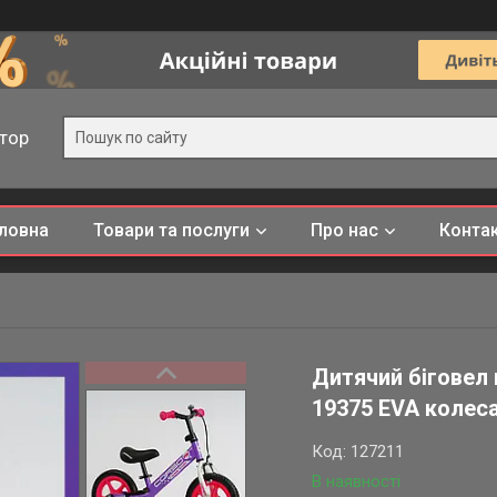
тор
ловна
Товари та послуги
Про нас
Конта
Дитячий біговел 
19375 EVA колес
Код:
127211
В наявності