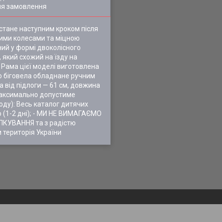
ля замовлення
 стане наступним кроком після
кими колесами та міцною
ий у формі двоколісного
, який схожий на їзду на
. Рама цієї моделі виготовлена
ого біговела обладнане ручним
а від підлоги — 61 см, довжина
. Максимально допустиме
оду): Весь каталог дитячих
(1-2 дні); - МИ НЕ ВИМАГАЄМО
ІЛКУВАННЯ та з радістю
 територія України