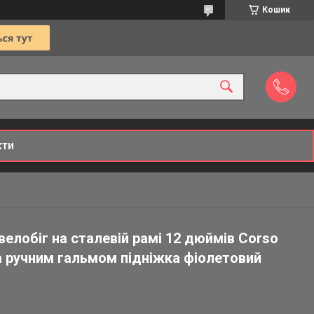
Кошик
кти
велобіг на сталевій рамі 12 дюймів Corso
а ручним гальмом підніжка фіолетовий