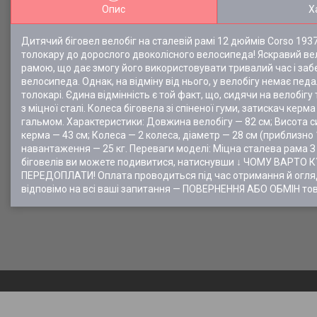
Опис
Х
Дитячий біговел велобіг на сталевій рамі 12 дюймів Corso 193
толокару до дорослого двоколісного велосипеда! Яскравий ве
рамою, що дає змогу його використовувати тривалий час і за
велосипеда. Однак, на відміну від нього, у велобігу немає пед
толокарі. Єдина відмінність є той факт, що, сидячи на велобіг
з міцної сталі. Колеса біговела зі спіненої гуми, затискач ке
гальмом. Характеристики: Довжина велобігу — 82 см; Висота сид
керма — 43 см; Колеса — 2 колеса, діаметр — 28 см (приблизно
навантаження — 25 кг. Переваги моделі: Міцна сталева рама З
біговелів ви можете подивитися, натиснувши ↓ ЧОМУ ВАРТО 
ПЕРЕДОПЛАТИ! Оплата проводиться під час отримання й огляд
відповімо на всі ваші запитання — ПОВЕРНЕННЯ АБО ОБМІН тов