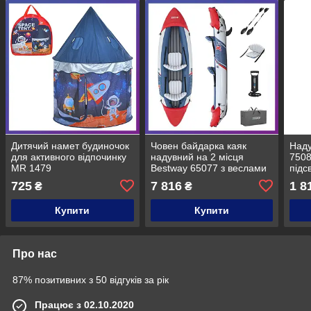
Дитячий намет будиночок
Човен байдарка каяк
Наду
для активного відпочинку
надувний на 2 місця
7508
MR 1479
Bestway 65077 з веслами
підс
та насосом 321х88х44 см
725
7 816
1 8
₴
₴
Купити
Купити
Про нас
87% позитивних з 50 відгуків за рік
Працює з 02.10.2020