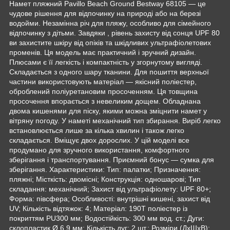
Намет пляжний Pavillo Beach Ground Bestway 68105 — це
чудове рішення для відпочинку на природі або на березі
водойми. Незамінна річ для пляжу, особливо для сімейного
відпочинку з дітьми. Завдяки , рівень захисту від сонця UPF 80
ви захистите шкіру від опіків та шкідливих ультрафіолетових
променів. Ця модель має практичний і зручний дизайн.
Плюсами є її легкість і компактність у згорнутому вигляді.
Складається з одного шару тканини. Для пошиття верхньої
частини використовують матеріал — якісний поліестер,
оброблений поліуретановим просоченням. Ця товщина
просочення впорається з невеликим дощем. Обладнана
двома кишенями для піску, якими можна зміцнити намет у
вітряну погоду. У наметі механічний тип збирання. Виріб легко
встановлюється лише за кілька хвилин і також легко
складається. Вміщує двох дорослих. У цій моделі все
продумано для зручного використання, комфортного
зберігання і транспортування. Приємний бонус — сумка для
зберігання. Характеристики: Тип: палатки; Призначення:
пляжні; Місткість: двомісні; Конструкція: одношарові; Тип
складання: механічний; Захист від ультрафіолету: UPF 80+;
Форма: півсфера; Особливості: внутрішні кишені, захист від
UV; Кількість відтяжок: 4; Матеріал: 190T поліестер із
покриттям PU300 мм; Водостійкість: 300 мм вод. ст.; Дуги:
склопластик Ø 6.9 мм; Кількість дуг: 2 шт.; Розміри (ДхШхВ):