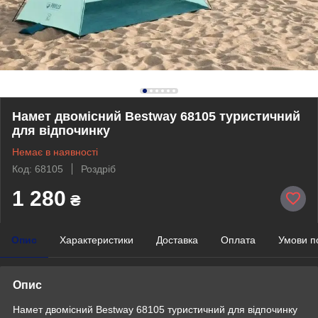
Намет двомісний Bestway 68105 туристичний
для відпочинку
Немає в наявності
Код: 68105
Роздріб
1 280
₴
Опис
Характеристики
Доставка
Оплата
Умови п
Опис
Намет двомісний Bestway 68105 туристичний для відпочинку