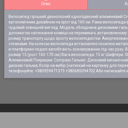
Опис
Х
Велосипед гірський двоколісний однопідвісний алюмінієвий Cros
ергономічним дизайном на зріст від 160 см. Рама велосипеда в
чудовий зовнішній вигляд. Модель обладнана дисковими гал
допомогою натискання клавіші на перемикачі, встановленому 
розмір транспорту щодо зросту велосипедистки. Амортизована
стежками. На колесах велосипеда встановлені посилені металев
и платформні педалі запобігають зісковзуванню під час руху.
розмір 15 (рост 160-170 см) Вага велосипеда: 15 кг Шифтери:
Алюмінієвий Покришки: Compass Гальмо: Дисковий механічний, 
дискові гальма; Колір на вибір (натискай на картинку для пе
телефонуйте: +380959471373 +380685094702 Або натискайте 