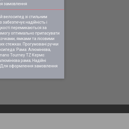
ля замовлення
чий велосипед зі стильним
 забезпечує надійність і
дкості перемикаються за
 змогу оптимально припасувати
кочками, ямками та лісовими
тих стежках. Прогумовані ручки
осипеда: Рама: Алюмінієва,
imano Tourney TZ Кермо:
люмінієва рама; Надійні
и ↓ Для оформлення замовлення