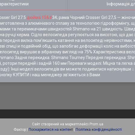
арактеристики
Інформація д
ser Girl 27.5
дюйма 15&#
34; рама Чорний Crosser Girl 27,5 — жіно
иготовлена з алюмінієвого сплаву за технологією гідроформінгу, що
ьмами та перемикачами швидкостей Shimano на 21 швидкість. Шви
на ручці керма. Сідло велосипеда регулюється за висотою, що дає
 передня вилка пом'якшить катання на велосипеді нерівностями, 
і спиці и подвійний обід, що запобігає деформації коліс на вибоїс
 Велосипед вирушає в зібраному вигляді на 75% Характеристика вел
 Shimano Задня перекидка: Shimano Tourney Передня перекидка: Sh
ротори передній і задній 160 мм Переваги моделі: Міцна та легка а
реходу): Інші моделі велосипедів ви можете подивитися натиснувш
кнопку КУПИТИ і наш менеджер зв'яжеться з Вами
Сайт створений на маркетплейсі
Prom.ua
Фактор |
Поскаржитися на контент
|
Політика конфіденційності