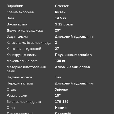
Виробник
Crosser
Країна виробник
Китай
Вага
14.5 кг
Вікова група
З 12 років
Діаметр колеса/диска
29"
Задні гальма
Дисковий гідравлічні
Кількість коліс велосипеда
2
Кількість швидкостей
27
Конструкція вилки
Пружинно-recreation
Максимальна вага
130 кг
Матеріал виготовлення
Алюмінієвий сплав
рами
Надувні колеса
Так
Передні гальма
Дисковий гідравлічні
Стать
Унісекс
Розмір рами
19"
Зріст велосипедиста
170-185
Стан
Новий
Тип амортизації
Передній