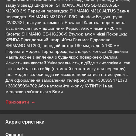
ззаду 9 звезд) Шифтери: SHIMANO ALTUS SL-M2000/SL-
M2000 3*9 Передня перекидка: SHIMANO M310 ALTUS Задня
перекидка: SHIMANO M3100 ALIVIO, shadow Ведуча група:
22/32/42Т, шатуни алюмінієві Prowheel Каретка: порожниста
вісь, виносні промпідшипники Кермо: Алюмінієвий 720 мм
Касета: SHIMANO CS-HG200-9 Втулки: алюмінієві Покришка:
KENDA Підсидельний штир: 40см Гальма: Гідравліка
SHIMANO МТ200, передній ротор 180 мм, задній 160 мм
Переваги моделі: Гарна прохідність широкі колеса 29 дюймів
мають якісне зчеплення з будь-якою поверхнею Велика
кількість швидкостей Універсальність, підійде як чоловікам, так
і жінкам Колір на вибір (натискай на картинку для переходу):
Інші моделі велосипедів ви можете подивитися натиснувши ↓
Для оформлення замовлення телефонуйте: +380959471373
+380685094702 Або натискайте кнопку КУПИТИ і наш
менеджер зв'яжеться з Вами
Приховати
Характеристики
Основні