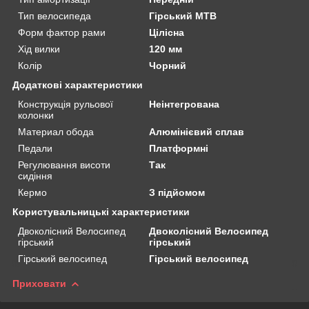
Тип велосипеда
Гірський MTB
Форм фактор рами
Цілісна
Хід вилки
120 мм
Колір
Чорний
Додаткові характеристики
Конструкція рульової
Неінтегрована
колонки
Материал обода
Алюмінієвий сплав
Педали
Платформні
Регулювання висоти
Так
сидіння
Кермо
З підйомом
Користувальницькі характеристики
Двоколісний Велосипед
Двоколісний Велосипед
гірський
гірський
Гірський велосипед
Гірський велосипед
Приховати