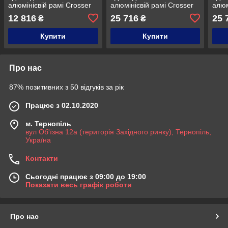
алюмінієвій рамі Crosser
алюмінієвій рамі Crosser
алюм
Mary 29/15.5 Shimano
Solo 29/19 1*12 Shimano
Solo
12 816
25 716
25 
₴
₴
Tourney Фіолетовий
DEORE сіро-зелений
DEOR
Купити
Купити
Про нас
87% позитивних з 50 відгуків за рік
Працює з 02.10.2020
м. Тернопіль
вул Об'їзна 12а (територія Західного ринку), Тернопіль,
Україна
Контакти
Сьогодні працює з 09:00 до 19:00
Показати весь графік роботи
Про нас