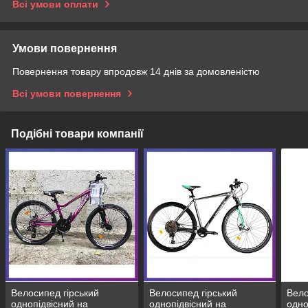
Всі умови оплати
Умови повернення
Повернення товару впродовж 14 днів за домовленістю
Всі умови повернення
Подібні товари компанії
Велосипед гірський
Велосипед гірський
Вело
однопідвісний на
однопідвісний на
одно