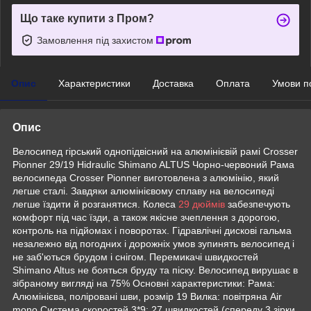
Що таке купити з Пром?
Замовлення під захистом
Опис
Характеристики
Доставка
Оплата
Умови п
Опис
Велосипед гірський однопідвісний на алюмінієвій рамі Crosser
Pionner 29/19 Hidraulic Shimano ALTUS Чорно-червоний Рама
велосипеда Crosser Pionner виготовлена з алюмінію, який
легше сталі. Завдяки алюмінієвому сплаву на велосипеді
легше їздити й розганятися. Колеса
29 дюймів
забезпечують
комфорт під час їзди, а також якісне зчеплення з дорогою,
контроль на підйомах і поворотах. Гідравлічні дискові гальма
незалежно від погодних і дорожніх умов зупинять велосипед і
не заб'ються брудом і снігом. Перемикачі швидкостей
Shimano Altus не бояться бруду та піску. Велосипед вирушає в
зібраному вигляді на 75% Основні характеристики: Рама:
Алюмінієва, поліровані шви, розмір 19 Вилка: повітряна Air
mono Система скоростей 3*9: 27 швидкостей (спереду 3 зірки,