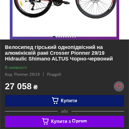
Велосипед гірський однопідвісний на
алюмінієвій рамі Crosser Pionner 29/19
Hidraulic Shimano ALTUS Чорно-червоний
В наявності
Код: Pionner 29/19
Роздріб
27 058
₴
Купити
або
Купити з