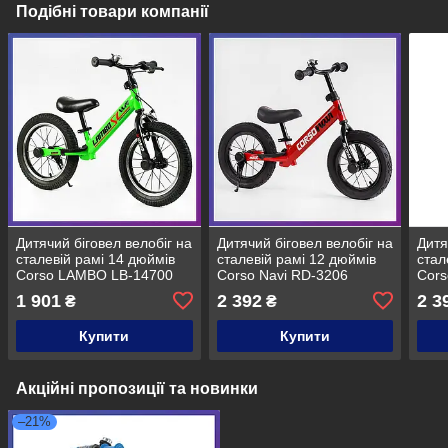
Подібні товари компанії
Дитячий біговел велобіг на
Дитячий біговел велобіг на
Дитя
сталевій рамі 14 дюймів
сталевій рамі 12 дюймів
стал
Corso LAMBO LB-14700
Corso Navi RD-3206
Cors
надувні колеса Зелений
надувні колеса червоний
наду
1 901
2 392
2 3
₴
₴
Купити
Купити
Акційні пропозиції та новинки
–21%