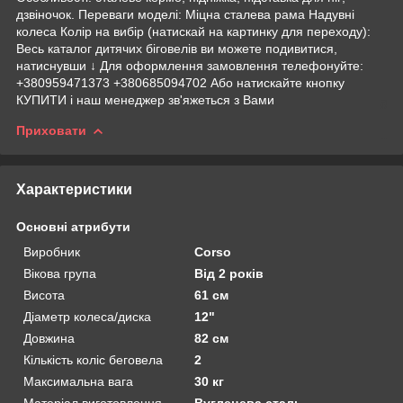
дзвіночок. Переваги моделі: Міцна сталева рама Надувні
колеса Колір на вибір (натискай на картинку для переходу):
Весь каталог дитячих біговелів ви можете подивитися,
натиснувши ↓ Для оформлення замовлення телефонуйте:
+380959471373 +380685094702 Або натискайте кнопку
КУПИТИ і наш менеджер зв'яжеться з Вами
Приховати
Характеристики
Основні атрибути
Виробник
Corso
Вікова група
Від 2 років
Висота
61 см
Діаметр колеса/диска
12"
Довжина
82 см
Кількість коліс беговела
2
Максимальна вага
30 кг
Матеріал виготовлення
Вуглецева сталь