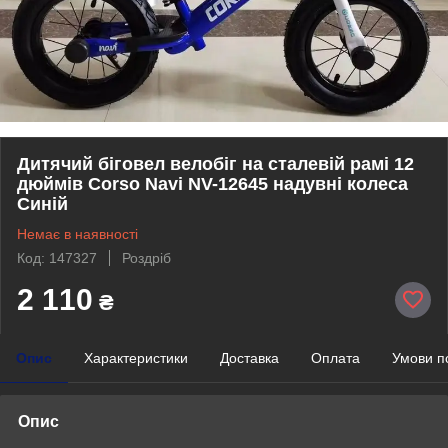
Дитячий біговел велобіг на сталевій рамі 12
дюймів Corso Navi NV-12645 надувні колеса
Синій
Немає в наявності
Код: 147327
Роздріб
2 110
₴
Опис
Характеристики
Доставка
Оплата
Умови п
Опис