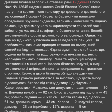
Дитячий біговел велобіг на сталевій рамі
12 дюймів
Corso
Navi NV-12645 надувні колеса Синій Біговел "Corso" стане
наступним кроком після толокару до дорослого двоколісного
велосипеда! Яскравий біговел із барвистими написами
обладнаний зручним сидінням, великими колесами та міцною
рамою, що дає змогу його використовувати тривалий час і
забезпечує малюкові комфортне безпечне катання. Велобіг
виготовлений у формі двоколісного велосипеда. Однак, на
відміну від нього, у біговела немає педалі та ланцюга. Ця
особливість і визначає принцип катання на ньому, який
схожий на їзду на толокарі. Єдина відмінність є той факт, що,
сидячи на біговелі, та відштовхуючись ніжками від землі,
необхідно тримати рівновагу. Рама та кермо цієї моделі
виготовлені з міцної сталі. Колеса біговела надувні, а сидіння
виготовлене зі шкірозамінника та прикрашене контрастною
строчкою. Кермо в цього біговела обладнане дзвінком.
Сидіння з ручкою регулюється за висотою, що дасть змогу
підлаштувати біговел під кожну дитину індивідуально.
Характеристики: Максимально допустиме навантаження — 30
кг. Довжина велобігу — 82 см; Висота сидіння від підлоги — 43
см; розміри сидіння — 20х13 см; Висота керма від підлоги —
61 см, довжина керма — 43 см; Колеса — 2 надувні колеса,
діаметр — 28 см (приблизно 12"), ширина — 5 см.
Особливості: сталеве кермо; підніжка; підставка для ніг;