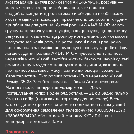
Жовтогарячий Дитячі ролики Profi A 4148-M-OR, розсувні —
мають яскраве та гарне забарвлення, яке напевно
сподобається дитині, ролики змогли об'єднати в собі високу
якість, надійність, комфорт і практичність, що робить їх гідним
придбанням для дитини. Дитячі ролики A 4148-M-OR мають
зручну та практичну конструкцію, вони розсувні, що дає змогу
регулювати їх залежно від розміру ноги дитини, ролики мають
поліуретанові коліщатка, які розташовані в один ряд, рама
виготовлена з алюмінію, що зменшує їхню вагу та робить їзду
легшою. Дитячі ролики A 4148-M-OR чудово сидять на нозі,
черевиків у них м'який, застібка містить баклю та шнурівку, такі
ролики стануть чудовим подарунком для дитини, катання на
них принесе малюкові масу позитивних емоцій і вражень.
Характеристики: Тип: ролики розсувні Тип черевика: м'який
Розмір: 35-38 Застібка: шнурівка + бакля Алюмінієва рама
Матеріал коліс: поліуретан Розмір коліс — 70 мм
Розташування коліс: в один ряд Устілка — 21 см Заднє гальмо
Колір на вибір: (натискай на картинку для переходу) Весь
каталог дитячих роликів ви можете подивитися натиснувши ↓
Для оформлення замовлення телефонуйте: +380959471373
+380685094702 Або натискайте кнопку КУПИТИ і наш
менеджер зв'яжеться з Вами
Приховати