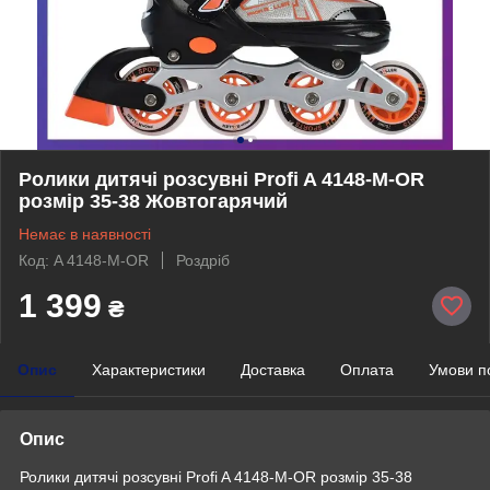
Ролики дитячі розсувні Profi A 4148-M-OR
розмір 35-38 Жовтогарячий
Немає в наявності
Код: A 4148-M-OR
Роздріб
1 399
₴
Опис
Характеристики
Доставка
Оплата
Умови п
Опис
Ролики дитячі розсувні Profi A 4148-M-OR розмір 35-38