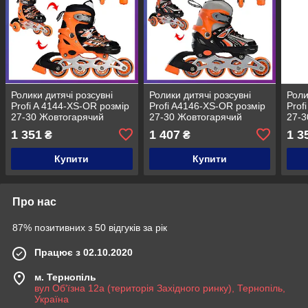
Ролики дитячі розсувні
Ролики дитячі розсувні
Роли
Profi A 4144-XS-OR розмір
Profi A4146-XS-OR розмір
Prof
27-30 Жовтогарячий
27-30 Жовтогарячий
27-3
1 351
1 407
1 3
₴
₴
Купити
Купити
Про нас
87% позитивних з 50 відгуків за рік
Працює з 02.10.2020
м. Тернопіль
вул Об'їзна 12а (територія Західного ринку), Тернопіль,
Україна