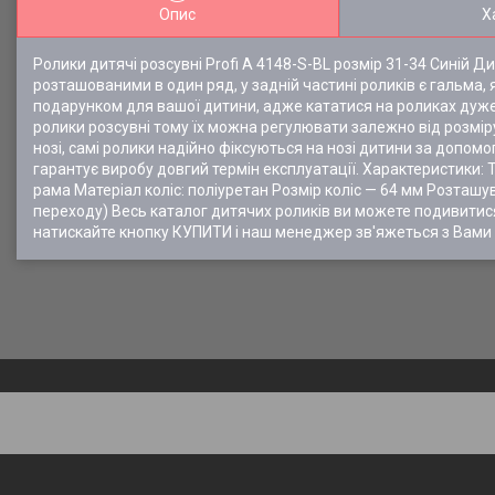
Опис
Х
Ролики дитячі розсувні Profi A 4148-S-BL розмір 31-34 Синій Д
розташованими в один ряд, у задній частині роликів є гальма
подарунком для вашої дитини, адже кататися на роликах дуже в
ролики розсувні тому їх можна регулювати залежно від розмір
нозі, самі ролики надійно фіксуються на нозі дитини за допом
гарантує виробу довгий термін експлуатації. Характеристики: Т
рама Матеріал коліс: поліуретан Розмір коліс — 64 мм Розташув
переходу) Весь каталог дитячих роликів ви можете подивит
натискайте кнопку КУПИТИ і наш менеджер зв'яжеться з Вами