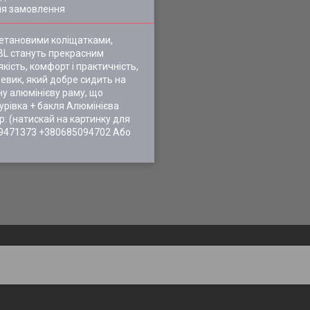
ля замовлення
уретановими коліщатками,
-BL стануть прекрасним
кість, комфорт і практичність,
евик, який добре сидить на
ну алюмінієву раму, що
нурівка + бакля Алюмінієва
р: (натискай на картинку для
59471373 +380685094702 Або