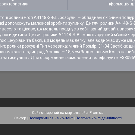
арактеристики
Інформація д
итячі ролики Profi A4148-S-BL , розсувні — обладнані якісними полі
, які допоможуть малюкові зробити зупинку. Дитячі ролики A4148-S
есело та цікаво, ця модель поєднує в собі гарний дизайн, високу я
у ноги дитини. Дитячі ролики A4148-S-BL мають зручний м'який чер
огою шнурівки та баклі, ця модель має легку, але водночас дуже міц
ип: ролики розсувні Тип черевика: м'який Розмір: 31-34 Застібка: ш
ання коліс: в один ряд Устілка — 18,5 см Заднє гальмо Колір на вибі
ися натиснувши ↓ Для оформлення замовлення телефонуйте: +3809
Сайт створений на маркетплейсі
Prom.ua
Фактор |
Поскаржитися на контент
|
Політика конфіденційності