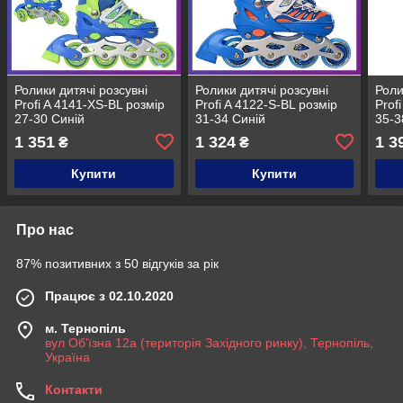
Ролики дитячі розсувні
Ролики дитячі розсувні
Роли
Profi A 4141-XS-BL розмір
Profi A 4122-S-BL розмір
Prof
27-30 Синій
31-34 Синій
35-3
1 351
1 324
1 3
₴
₴
Купити
Купити
Про нас
87% позитивних з 50 відгуків за рік
Працює з 02.10.2020
м. Тернопіль
вул Об'їзна 12а (територія Західного ринку), Тернопіль,
Україна
Контакти