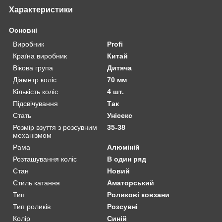
Характеристики
Основні
Виробник
Profi
Країна виробник
Китай
Вікова група
Дитяча
Діаметр коліс
70 мм
Кількість коліс
4 шт.
Підсвічування
Так
Стать
Унісекс
Розмір взуття з розсувним
35-38
механізмом
Рама
Алюміній
Розташування коліс
В один ряд
Стан
Новий
Стиль катання
Аматорський
Тип
Роликові ковзани
Тип роликів
Розсувні
Колір
Синій