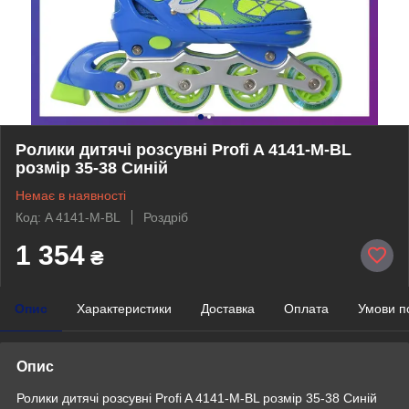
Ролики дитячі розсувні Profi A 4141-M-BL
розмір 35-38 Синій
Немає в наявності
Код: A 4141-M-BL
Роздріб
1 354
₴
Опис
Характеристики
Доставка
Оплата
Умови п
Опис
Ролики дитячі розсувні Profi A 4141-M-BL розмір 35-38 Синій