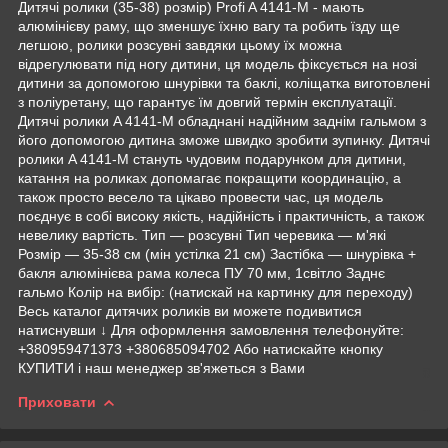
Дитячі ролики (35-38) розмір) Profi A 4141-M - мають
алюмінієву раму, що зменшує їхню вагу та робить їзду ще
легшою, ролики розсувні завдяки цьому їх можна
відрегулювати під ногу дитини, ця модель фіксується на нозі
дитини за допомогою шнурівки та баклі, коліщатка виготовлені
з поліуретану, що гарантує їм довгий термін експлуатації.
Дитячі ролики A 4141-M обладнані надійним заднім гальмом з
його допомогою дитина зможе швидко зробити зупинку. Дитячі
ролики A 4141-M стануть чудовим подарунком для дитини,
катання на роликах допомагає покращити координацію, а
також просто весело та цікаво провести час, ця модель
поєднує в собі високу якість, надійність і практичність, а також
невелику вартість. Тип — розсувні Тип черевика — м'які
Розмір — 35-38 см (мін устілка 21 см) Застібка — шнурівка +
бакля алюмінієва рама колеса ПУ 70 мм, 1світло Заднє
гальмо Колір на вибір: (натискай на картинку для переходу)
Весь каталог дитячих роликів ви можете подивитися
натиснувши ↓ Для оформлення замовлення телефонуйте:
+380959471373 +380685094702 Або натискайте кнопку
КУПИТИ і наш менеджер зв'яжеться з Вами
Приховати