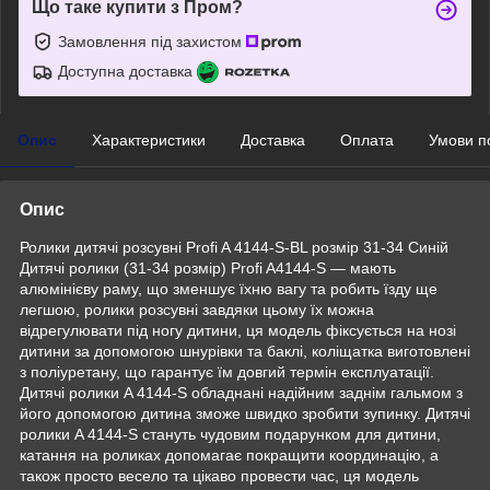
Що таке купити з Пром?
Замовлення під захистом
Доступна доставка
Опис
Характеристики
Доставка
Оплата
Умови п
Опис
Ролики дитячі розсувні Profi A 4144-S-BL розмір 31-34 Синій
Дитячі ролики (31-34 розмір) Profi A4144-S — мають
алюмінієву раму, що зменшує їхню вагу та робить їзду ще
легшою, ролики розсувні завдяки цьому їх можна
відрегулювати під ногу дитини, ця модель фіксується на нозі
дитини за допомогою шнурівки та баклі, коліщатка виготовлені
з поліуретану, що гарантує їм довгий термін експлуатації.
Дитячі ролики A 4144-S обладнані надійним заднім гальмом з
його допомогою дитина зможе швидко зробити зупинку. Дитячі
ролики A 4144-S стануть чудовим подарунком для дитини,
катання на роликах допомагає покращити координацію, а
також просто весело та цікаво провести час, ця модель