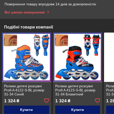
Повернення товару впродовж 14 днів за домовленістю
Всі умови повернення
Подібні товари компанії
Ролики дитячі розсувні
Ролики дитячі розсувні
Роли
Profi A 4122-S-BL розмір
Profi A 4123-S-BL розмір
Prof
31-34 Синій
31-34 Блакитний
31-3
1 324
1 324
1 2
₴
₴
Купити
Купити