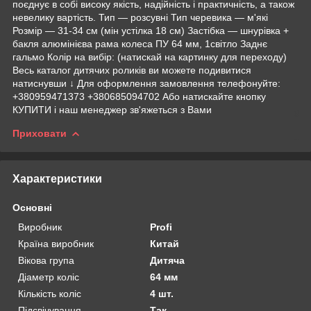
поєднує в собі високу якість, надійність і практичність, а також
невелику вартість. Тип — розсувні Тип черевика — м'які
Розмір — 31-34 см (мін устілка 18 см) Застібка — шнурівка +
бакля алюмінієва рама колеса ПУ 64 мм, 1світло Заднє
гальмо Колір на вибір: (натискай на картинку для переходу)
Весь каталог дитячих роликів ви можете подивитися
натиснувши ↓ Для оформлення замовлення телефонуйте:
+380959471373 +380685094702 Або натискайте кнопку
КУПИТИ і наш менеджер зв'яжеться з Вами
Приховати
Характеристики
Основні
Виробник
Profi
Країна виробник
Китай
Вікова група
Дитяча
Діаметр коліс
64 мм
Кількість коліс
4 шт.
Підсвічування
Так