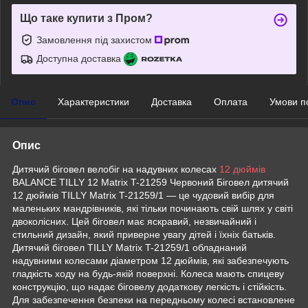
Що таке купити з Пром?
Замовлення під захистом
Доступна доставка
Опис
Характеристики
Доставка
Оплата
Умови п
Опис
Дитячий біговел велобіг на надувних колесах
12 дюймів
BALANCE TILLY 12 Matrix T-21259 Червоний Біговел дитячий
12 дюймів TILLY Matrix T-21259/1 — це чудовий вибір для
маленьких мандрівників, які тільки починають свій шлях у світі
двоколісних. Цей біговел має яскравий, незвичайний і
стильний дизайн, який приверне увагу дітей і їхніх батьків.
Дитячий біговел TILLY Matrix T-21259/1 обладнаний
надувними колесами діаметром 12 дюймів, які забезпечують
гладкість ходу на будь-якій поверхні. Колеса мають спицеву
конструкцію, що надає біговелу додаткову легкість і стійкість.
Для забезпечення безпеки на передньому колесі встановлене