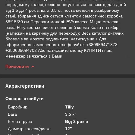
передньому колесі; сидіння регулюється по висоті; для дітей
від 1,5 до 4 років; вага 3,5 кг; постачається в розібраному
стані, збирання здійснюється клієнтом самостійно; коробка
58*15*30 см Переваги моделі: EVA колеса Міцна сталева
рама Регулюється висота сидіння й керма Колір на вибір
(натискай на картинку для переходу): Весь каталог дитячих
біговелів ви можете подивитися, натиснувши ↓ Для
оформлення замовлення телефонуйте: +380959471373
+380685094702 Або натискайте кнопку КУПИТИ і наш
менеджер зв'яжеться з Вами
Приховати
Характеристики
Основні атрибути
Виробник
Tilly
Вага
3.5 кг
Вікова група
Від 2 років
Діаметр колеса/диска
12"