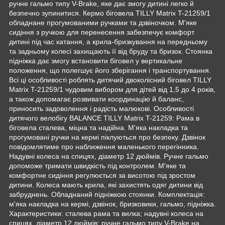
ручне гальмо типу V-Brake, яке дає змогу дитині легко й
безпечно зупинитися. Кермо біговела TILLY Matrix T-21259/1
обладнане прогумованими ручками та дзвіночком. М'яке
сидіння з ручкою для перенесення забезпечує комфорт
дитині під час катання, а крила-бризкування на передньому
та задньому колесі захищають її від бруду та бризок. Стоянка
підніжка дає змогу встановити біговел у вертикальне
положення, що полегшує його зберігання і транспортування.
Всі ці особливості роблять дитячий двоколісний біговел TILLY
Matrix T-21259/1 чудовим вибором для дітей від 1,5 до 4 років,
а також допомагає розвивати координацію й баланс,
приносить задоволення і радість малюкові. Особливості
дитячого велобігу BALANCE TILLY Matrix T-21259: Рама в
біговела сталева, міцна та надійна. М'яка накладка та
прогумовані ручки на кермі піклуються про безпеку. Дзвінок
повідомлятиме про наближення маленького перегінника.
Надувні колеса на спицях, діаметр 12 дюймів. Ручне гальмо
допоможе тримати швидкість під контролем. М'яке та
комфортне сидіння регулюється за висотою під зростом
дитини. Колеса мають крила, які захистять одяг дитини від
забруднень. Обладнаний підніжкою стоянки. Комплектація:
м'яка накладка на кермі, дзвінок, бризковики, гальмо, підніжка.
Характеристики: сталева рама та вилка; надувні колеса на
спицях, діаметр 12 дюймів; ручне гальмо типу V-Brake на