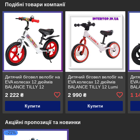
Подібні товари компанії
Дитячий біговел велобіг на
Дитячий біговел велобіг на
Дитя
EVA колесах 12 дюймів
EVA колесах 12 дюймів
EVA 
BALANCE TILLY 12
BALANCE TILLY 12 Lumi
BALA
Animate T-212528
T-212521 біло-червоний
T-21
2 222
2 990
1 1
₴
₴
Червоний
Купити
Купити
Акційні пропозиції та новинки
–21%