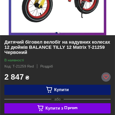
Дитячий біговел велобіг на надувних колесах
12 дюймів BALANCE TILLY 12 Matrix T-21259
Червоний
В наявності
Код: T-21259 Red
Роздріб
2 847
₴
Купити
або
Купити з