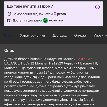
Що таке купити з Пром?
Замовлення під захистом
Доступна доставка
Опис
Характеристики
Доставка
Оплата
Умови п
Опис
Дитячий біговел велобіг на надувних колесах
12 дюймів
BALANCE TILLY 12 Monster T-212529 Червоний Біговел Tilly
Monster — це сучасний біговел, з гальмом і професійними
пневматичними шинами 12" для розвитку балансу та
координації дітей від 2 до 5 років Ваш малюк під час катання
на біговелі розвиває здатність балансувати, забезпечує
розвиток моторики, дитина природно підтримує рівновагу,
покращує двосторонню координацію, допомагає покращити
сприйняття простору та здатність оцінювати відстань і
швидкість, ручне гальмо допоможе дітям віком від 3 років
ефективно керувати рухом і підготуватися до безпечного