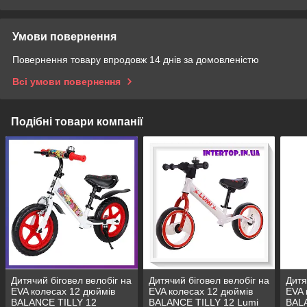
Умови повернення
Повернення товару впродовж 14 днів за домовленістю
Всі умови повернення
Подібні товари компанії
Дитячий біговел велобіг на
Дитячий біговел велобіг на
Дитя
EVA колесах 12 дюймів
EVA колесах 12 дюймів
EVA 
BALANCE TILLY 12
BALANCE TILLY 12 Lumi
BALA