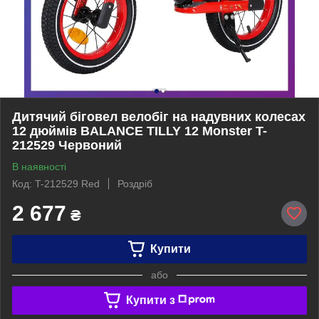
Дитячий біговел велобіг на надувних колесах
12 дюймів BALANCE TILLY 12 Monster T-
212529 Червоний
В наявності
Код: T-212529 Red
Роздріб
2 677
₴
Купити
або
Купити з