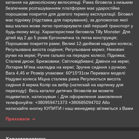
катання на двоколісному велосипеді. Рама біговела з низьким
безпечним розташуванням платформи має ударостійке
порошкове покриття для довгого терміну експлуатації. Біговел
має підніжку (підставка для паркування), за допомогою якої
ваш малюк може легко припаркувати свій перший транспорт у
будь-якому місці. Характеристики беговела Tilly Monster: Для
дітей від 2 до 5 років Ергономічна та легка конструкція;
Порошкове покриття рами; Великі 12-дюймові надувні колеса;
Регульована висота сидіння; Регульоване кермо; Нековзні
ручки на кермі; Ручне гальмо на переднє колесо; Підніжка;
Сталеві диски; Бризковики; Світловідбивачі; Дзвінок на кермі;
Ліхтарик М'яка накладка на кермі; Зручне сидіння з ручкою.
Вага 4,45 кг Розмір упаковки: 60*15*31см Переваги моделі:
Надувні колеса Міцна сталева рама Регулюється висота
сидіння й керма Колір на вибір (натискай на картинку для
переходу): Весь каталог дитячих біговелів ви можете
подивитися, натиснувши ↓ Для оформлення замовлення
телефонуйте: +380959471373 +380685094702 Або
натискайте кнопку КУПИТИ і наш менеджер зв'яжеться з Вами
Приховати