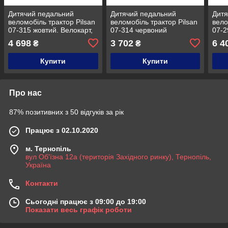
Дитячий педальний
Дитячий педальний
Дитя
веломобіль трактор Pilsan
веломобіль трактор Pilsan
вело
07-315 жовтий. Велокарт,
07-314 червоний
07-2
екскаватор на педалях із
сиді
4 698
3 702
6 4
₴
₴
рухомим ковшем
3-8 
Купити
Купити
Про нас
87% позитивних з 50 відгуків за рік
Працює з 02.10.2020
м. Тернопіль
вул Об'їзна 12а (територія Західного ринку), Тернопіль,
Україна
Контакти
Сьогодні працює з 09:00 до 19:00
Показати весь графік роботи