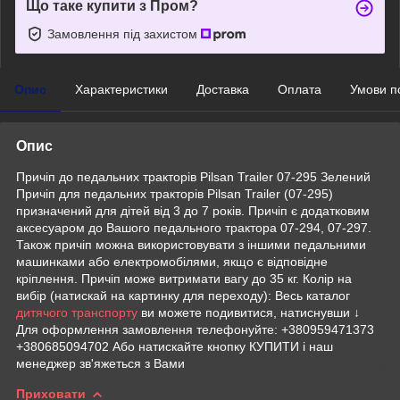
Що таке купити з Пром?
Замовлення під захистом
Опис
Характеристики
Доставка
Оплата
Умови п
Опис
Причіп до педальних тракторів Pilsan Trailer 07-295 Зелений
Причіп для педальних тракторів Pilsan Trailer (07-295)
призначений для дітей від 3 до 7 років. Причіп є додатковим
аксесуаром до Вашого педального трактора 07-294, 07-297.
Також причіп можна використовувати з іншими педальними
машинками або електромобілями, якщо є відповідне
кріплення. Причіп може витримати вагу до 35 кг. Колір на
вибір (натискай на картинку для переходу): Весь каталог
дитячого транспорту
ви можете подивитися, натиснувши ↓
Для оформлення замовлення телефонуйте: +380959471373
+380685094702 Або натискайте кнопку КУПИТИ і наш
менеджер зв'яжеться з Вами
Приховати