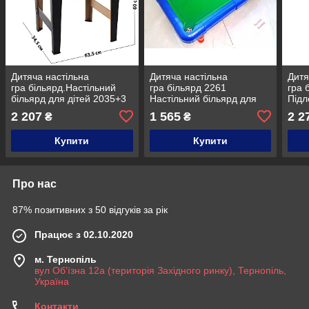
Дитяча настільна
Дитяча настільна
Дитя
гра більярд.Настільний
гра більярд 2261
гра 
більярд для дітей 2035+3
Настільний більярд для
Підл
дітей 16 м'ячів
діте
2 207
1 565
2 2
₴
₴
Купити
Купити
Про нас
87% позитивних з 50 відгуків за рік
Працює з 02.10.2020
м. Тернопіль
вул Об'їзна 12а (територія Західного ринку), Тернопіль,
Україна
Контакти