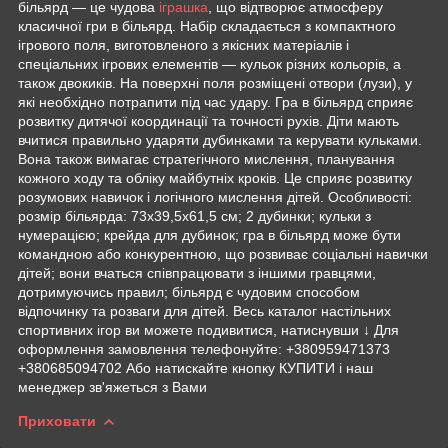
більярд — це чудова
іграшка
, що відтворює атмосферу
класичної гри в більярд. Набір складається з компактного
ігрового поля, виготовленого з якісних матеріалів і
спеціальних ігрових елементів — кульок різних кольорів, а
також двокиків. На поверхні поля розміщені отвори (лузи), у
які необхідно потрапити під час удару. Гра в більярд сприяє
розвитку дитячої координації та точності рухів. Діти мають
вчитися правильно ударяти дубинками та керувати кульками.
Вона також вимагає стратегічного мислення, планування
кожного ходу та обліку майбутніх кроків. Це сприяє розвитку
розумових навичок і логічного мислення дітей. Особливості:
розмір більярда: 73х39,5х61,5 см; 2 дубинки; кульки з
нумерацією; крейда для дубинок; гра в більярд може бути
командною або конкурентною, що розвиває соціальні навички
дітей; вони вчаться співпрацювати з іншими гравцями,
дотримуючись правил; більярд є чудовим способом
відпочинку та розваги для дітей. Весь каталог настільних
спортивних ігор ви можете подивитися, натиснувши ↓ Для
оформлення замовлення телефонуйте: +380959471373
+380685094702 Або натискайте кнопку КУПИТИ і наш
менеджер зв'яжеться з Вами
Приховати