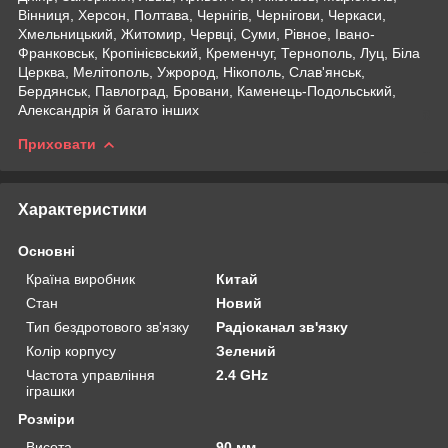
Вінниця, Херсон, Полтава, Чернігів, Чернігови, Черкаси,
Хмельницький, Житомир, Червці, Суми, Рівное, Івано-
Франковськ, Кропінієвський, Кременчуг, Тернополь, Луц, Біла
Церква, Мелітополь, Ужрород, Нікополь, Слав'янськ,
Бердянськ, Павлоград, Бровани, Каменець-Подольський,
Александрія й багато інших
Приховати
Характеристики
Основні
Країна виробник
Китай
Стан
Новий
Тип бездротового зв'язку
Радіоканал зв'язку
Колір корпусу
Зелений
Частота управління
2.4 GHz
іграшки
Розміри
Висота
90 мм