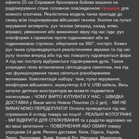
ефекти 25 см Справжня бронована бойова машина на
радіокеруванні стане головною повсякденною
іграшкою
для
кожного хлопчика. Реалістична модель танка припаде до
смаку всім поціновувачам військової техніки. Кнопки на пульті
керування активують: рух техніки (вперед, назад, вліво,
вправо); увімкнення або вимкнення звуку під час їзди; рух
платформи з гарматою проти годинникової або за
годинниковою стрілкою; обертання на 360°; постріл. Кожен
рух танка супроводжується реалістичними звуками та під час
руху техніки вперед або під час повороту підсвічуються фари.
А під час пострілу відбувається підсвічування дула. Також
усередині люка встановлена світлодіодна лампочка, яка під
час функціонування танка світиться різнобарвними
вогниками. Комплектація набору: танк; пульт керування;
мініфігурка військового; акумулятор 4.8 V; USB кабель. Весь
каталог дитячих конструкторів ви можете подивитися
натиснувши ↓ ЧОМУ ВАРТО КУПУВАТИ У НАС: - ШВИДКА
ДОСТАВКА у Ваше місто Новою Поштою (1-2 дні); - МИ НЕ
ВИМАГАЄМО ПЕРЕДОПЛАТИ! Оплата проводиться під час
отримання й огляду товару на пошті! - РЕАЛЬНІ ФОТОГРАФІЇ.
- МИ ВІДКРИТИ ДЛЯ СПІЛКУВАННЯ та з радістю відповімо на
всі ваші запитання — ПОВЕРНЕННЯ АБО ОБМІН товару
упродовж 14 днів. Регион доставки: Києв, Одеса, Харків,
Дніпр, Запоріжжя, Львів, Кривой Рог, Ніколаєв, Маріополь,