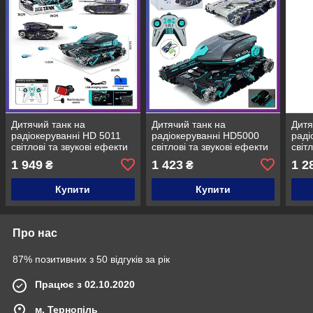
Дитячий танк на
Дитячий танк на
Дитя
радіокеруванні HD 5011
радіокеруванні HD5000
раді
світлові та звукові ефекти
світлові та звукові ефекти
світ
стріляє орбізами
стріляє
на а
1 949
1 423
1 2
₴
₴
Купити
Купити
Про нас
87% позитивних з 50 відгуків за рік
Працює з 02.10.2020
м. Тернопіль