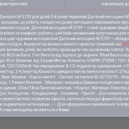
арактеристики
Інформація д
-Davidson M 5739 для дітей 3-8 років Червоний Дитячий мотоцикл M 
ї екошкіри, це робить поїздку на цьому мотоциклі максимально зру
ривалих поїздок. Дитячий мотоцикл M 5739 — стане чудовим придба
 безпека та комфорт роблять цей байк незамінним супутником для з
ом із цим чудовим мотоциклом! Дитячий мотоцикл M 5739 — обладн
их поїздок. Акумулятор великої ємності гарантує тривалий час
ро
 активних дітей, які люблять проводити час на свіжому повітрі. Х
 80,5 см Вага: 11кг Висота від підлоги до сидіння: 39см Висота від
 30 кг За віком: від 3 років Мотор: Кількість/V/RPM: 2*35W / 12V 
mA: 12V/1000mA Час заряджання: 8-12ч Індикатор заряджання: + Ста
км/год: 2-4,5км/год Кількість швидкостей на панелі/на пульті: 2 Пе
 Звук: Музика: - Карта пам'яті: - Сигнал: на панели BLUETOOTH: - Ке
місць: 1 Ремені безпеки: - Матеріал: екошкіра Ширина посадкового мі
іс/дисків: 23см/18см Простий монтаж: + Корпус: Матеріал: Пластик Д
 - Доп. Коліщатка: - Кондиціонер: - Килимок: - Причіп: - Доп.елемент
 панелі Світлові та звукові ефекти, світяться передні фари Колір на
ете подивитися натиснувши ↓↓↓ Для оформлення замовлення телеф
 і наш менеджер зв'яжеться з Вами