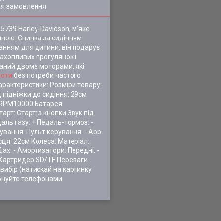
ля замовлення
5739 Harley-Davidson, м'яке
чною. Спинка за сидінням
нням для дитини, він подарує
ахопливих прогулянок і
аний двома моторами, які
боти
без потреби частого
арактеристики: Розміри товару:
 підніжки до сидіння: 29см
/ RPM10000 Батарея:
рт: Старт: з кнопки Звук під
даль газу: + Педаль-тормоз: -
рування: Пульт керування: - App
сця: 22см Колеса: Матеріал:
ах: - Амортизатори: Передні: -
и: Картридер SD/TF Переваги
 вибір (натискай на картинку
онуйте телефонами: