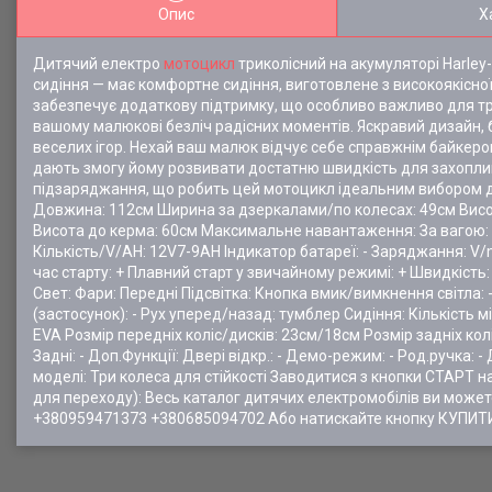
Опис
Х
Дитячий електро
мотоцикл
триколісний на акумуляторі Harley
сидіння — має комфортне сидіння, виготовлене з високоякісно
забезпечує додаткову підтримку, що особливо важливо для т
вашому малюкові безліч радісних моментів. Яскравий дизайн,
веселих ігор. Нехай ваш малюк відчує себе справжнім байкер
дають змогу йому розвивати достатню швидкість для захоплив
підзаряджання, що робить цей мотоцикл ідеальним вибором для
Довжина: 112см Ширина за дзеркалами/по колесах: 49см Висота:
Висота до керма: 60см Максимальне навантаження: За вагою: до
Кількість/V/AH: 12V7-9AH Індикатор батареї: - Заряджання: V/
час старту: + Плавний старт у звичайному режимі: + Швидкість: 
Свет: Фари: Передні Підсвітка: Кнопка вмик/вимкнення світла: -
(застосунок): - Рух уперед/назад: тумблер Сидіння: Кількість 
EVA Розмір передніх коліс/дисків: 23см/18см Розмір задніх кол
Задні: - Доп.Функції: Двері відкр.: - Демо-режим: - Род.ручка:
моделі: Три колеса для стійкості Заводитися з кнопки СТАРТ на
для переходу): Весь каталог дитячих електромобілів ви мож
+380959471373 +380685094702 Або натискайте кнопку КУПИТИ