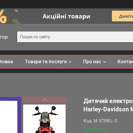
тор
ловна
Товари та послуги
Про нас
Конта
Дитячий електро
Harley-Davidson 
Код:
M 5739EL-3
В наявності