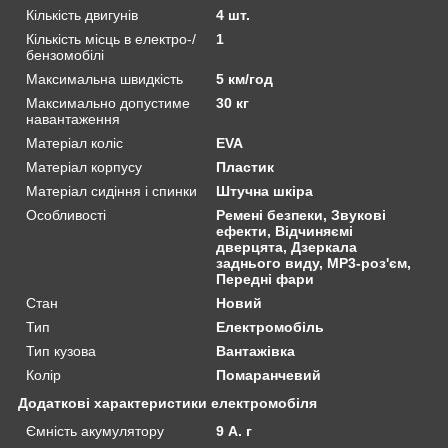
Кількість двигунів
4 шт.
Кількість місць в електро-/
1
бензомобілі
Максимальна швидкість
5 км/год
Максимально допустиме
30 кг
навантаження
Матеріал коліс
EVA
Матеріал корпусу
Пластик
Матеріал сидіння і спинки
Штучна шкіра
Особливості
Ремені безпеки, Звукові
ефекти, Відчиняємі
дверцята, Дзеркала
заднього виду, MP3-роз'єм,
Передні фари
Стан
Новий
Тип
Електромобіль
Тип кузова
Вантажівка
Колір
Помаранчевий
Додаткові характеристики електромобіля
Ємність акумулятору
9 А. г