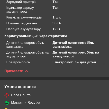
Зарядний пристрій
Так
Індикатор заряду
Так
акумулятора
Кількість акумуляторів
1 шт.
Потужність двигуна
35 Вт
Напруга акумулятору
12 В
Користувальницькі характеристики
Дитячий електромобіль
Дитячий електромобіль
вантажівка
вантажівка
Дитячий електромобіль на
Дитячий електромобіль на
акумуляторі
акумуляторі
Електромобіль
Електромобіль для дітей
Приховати
Умови доставки
Нова Пошта
Магазини Rozetka