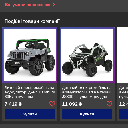
Всі умови повернення
Подібні товари компанії
Дитячий електромобіль на
Дитячий електромобіль на
Дитя
акумуляторі джип Bambi M
акумуляторі Багі Kawasaki
акум
6357 з пультом
JS330 з пультом р/у для
пуль
радіокерування для дітей
дітей 3-8 років Сірий
для 
7 419
11 092
12 
₴
₴
3-8 років Сірий
чер
Купити
Купити