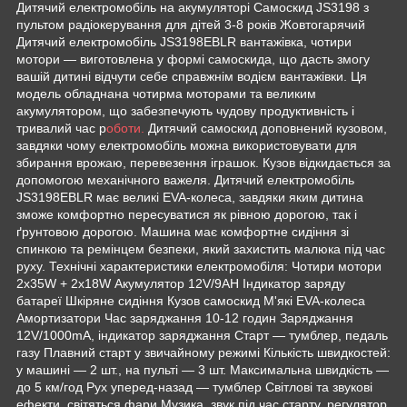
Дитячий електромобіль на акумуляторі Самоскид JS3198 з
пультом радіокерування для дітей 3-8 років Жовтогарячий
Дитячий електромобіль JS3198EBLR вантажівка, чотири
мотори — виготовлена у формі самоскида, що дасть змогу
вашій дитині відчути себе справжнім водієм вантажівки. Ця
модель обладнана чотирма моторами та великим
акумулятором, що забезпечують чудову продуктивність і
тривалий час р
оботи.
Дитячий самоскид доповнений кузовом,
завдяки чому електромобіль можна використовувати для
збирання врожаю, перевезення іграшок. Кузов відкидається за
допомогою механічного важеля. Дитячий електромобіль
JS3198EBLR має великі EVA-колеса, завдяки яким дитина
зможе комфортно пересуватися як рівною дорогою, так і
ґрунтовою дорогою. Машина має комфортне сидіння зі
спинкою та ремінцем безпеки, який захистить малюка під час
руху. Технічні характеристики електромобіля: Чотири мотори
2х35W + 2х18W Акумулятор 12V/9AH Індикатор заряду
батареї Шкіряне сидіння Кузов самоскид М'які EVA-колеса
Амортизатори Час заряджання 10-12 годин Заряджання
12V/1000mA, індикатор заряджання Старт — тумблер, педаль
газу Плавний старт у звичайному режимі Кількість швидкостей:
у машині — 2 шт., на пульті — 3 шт. Максимальна швидкість —
до 5 км/год Рух уперед-назад — тумблер Світлові та звукові
ефекти, світяться фари Музика, звук під час старту, регулятор