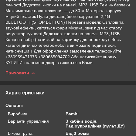
гучності Додаткові кнопки на панелі, MP3, USB Ремінь безпеки
Максимальне навантаження — до 30 кг Матеріал корпусу:
міцний пластик Пульт дистанційного керування 2,4G
BLUETOOTH(STOP BUTTON) Переваги моделі: Світлові та
звукові ефекти, світяться фари Музика, звук під час старту,
регулятор гучності Додаткові кнопки на панелі, MP3, USB
Колір на вибір (натискай на картинку для переходу): Весь
каталог дитячих електромобілів ви можете подивитися,
натиснувши ↓ Для оформлення замовлення телефонуйте:
+380959471373 +380685094702 Або натискайте кнопку
КУПИТИ і наш менеджер зв'яжеться з Вами
Приховати
Характеристики
Основні
Виробник
Bambi
Варіанти управління
З кабіни водія,
Радіоуправління (пульт ДУ)
Вікова група
Від 3 років