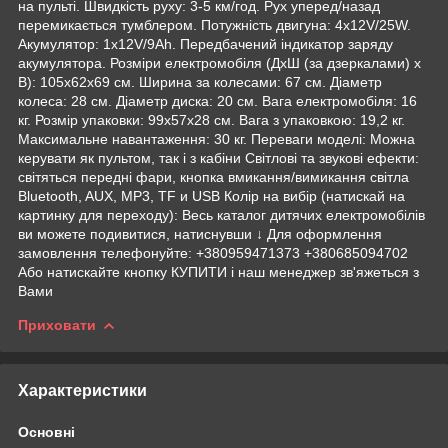
на пульті. Швидкість руху: 3-5 км/год. Рух уперед/назад
перемикається тумблером. Потужність двигуна: 4х12V/25W.
Акумулятор: 1х12V/9Ah. Передбачений індикатор заряду
акумулятора. Розміри електромобіля (ДхШ (за дзеркалами) х
В): 105х62х69 см. Ширина за колесами: 67 см. Діаметр
колеса: 28 см. Діаметр диска: 20 см. Вага електромобіля: 16
кг. Розмір упаковки: 99х57х28 см. Вага з упаковкою: 19,2 кг.
Максимальне навантаження: 30 кг. Переваги моделі: Можна
керувати як пультом, так і з кабіни Світлові та звукові ефекти:
світяться передні фари, кнопка вмикання/вимикання світла
Bluetooth, AUX, MP3, TF и USB Колір на вибір (натискай на
картинку для переходу): Весь каталог дитячих електромобілів
ви можете подивитися, натиснувши ↓ Для оформлення
замовлення телефонуйте: +380959471373 +380685094702
Або натискайте кнопку КУПИТИ і наш менеджер зв'яжеться з
Вами
Приховати
Характеристики
Основні