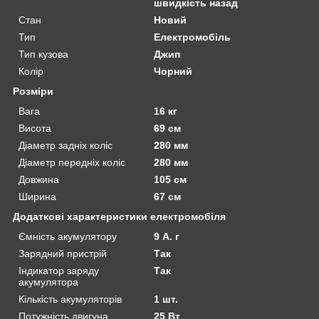
швидкість назад
Стан
Новий
Тип
Електромобіль
Тип кузова
Джип
Колір
Чорний
Розміри
Вага
16 кг
Висота
69 см
Діаметр задніх коліс
280 мм
Діаметр передніх коліс
280 мм
Довжина
105 см
Ширина
67 см
Додаткові характеристики електромобіля
Ємність акумулятору
9 А. г
Зарядний пристрій
Так
Індикатор заряду
Так
акумулятора
Кількість акумуляторів
1 шт.
Потужність двигуна
25 Вт