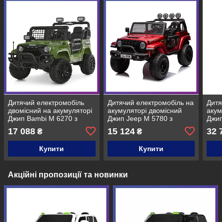
Дитячий електромобіль
Дитячий електромобіль на
Дитя
двомісний на акумуляторі
акумуляторі двомісний
акум
Джип Bambi M 6270 з
Джип Jeep M 5780 з
Джип
пультом р/у для дітей 3-8
пультом р/у для дітей 3-8
пуль
17 088
15 124
32 
₴
₴
років Хакі
років Червоний
рокі
Купити
Купити
Акційні пропозиції та новинки