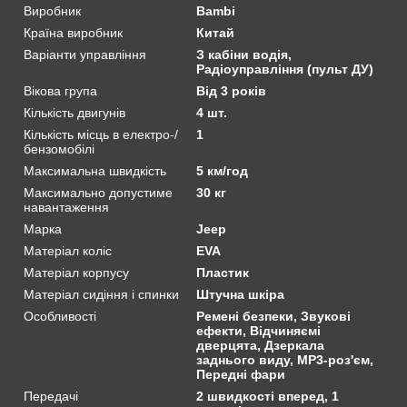
Виробник
Bambi
Країна виробник
Китай
Варіанти управління
З кабіни водія,
Радіоуправління (пульт ДУ)
Вікова група
Від 3 років
Кількість двигунів
4 шт.
Кількість місць в електро-/
1
бензомобілі
Максимальна швидкість
5 км/год
Максимально допустиме
30 кг
навантаження
Марка
Jeep
Матеріал коліс
EVA
Матеріал корпусу
Пластик
Матеріал сидіння і спинки
Штучна шкіра
Особливості
Ремені безпеки, Звукові
ефекти, Відчиняємі
дверцята, Дзеркала
заднього виду, MP3-роз'єм,
Передні фари
Передачі
2 швидкості вперед, 1