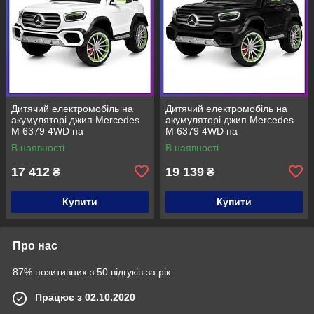
Дитячий електромобіль на
Дитячий електромобіль на
акумуляторі джип Mercedes
акумуляторі джип Mercedes
M 6379 4WD на
M 6379 4WD на
радіокеруванні для дітей 3-8
радіокеруванні для дітей 3-8
В наявності
В наявності
років Білий
років Чорний фарбований
17 412
19 139
₴
₴
Купити
Купити
Про нас
87% позитивних з 50 відгуків за рік
Працює з 02.10.2020