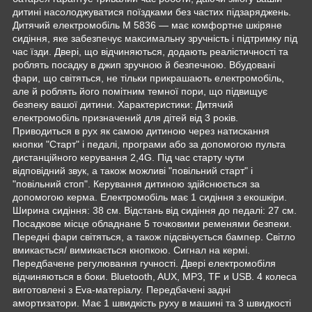
дитині насолоджуватися поїздками без частих підзаряджень.
Дитячий електромобіль M 5836 — має комфортне шкіряне
сидіння, яке забезпечує максимальну зручність і підтримку під
час їзди. Двері, що відчиняються, додають реалістичності та
роблять посадку в джип зручною й безпечною. Вбудовані
фари, що світяться, не тільки прикрашають електромобіль,
але й роблять його помітним темної пори, що підвищує
безпеку вашої дитини. Характеристики: Дитячий
електромобіль призначений для дітей від 3 років.
Приводиться в рух як самою дитиною через натискання
кнопки "Старт" і педалі, програми або за допомогою пульта
дистанційного керування 2,4G. Під час старту чути
відповідний звук, а також можливі "повільний старт" і
"повільний стоп". Керування дитиною здійснюється за
допомогою керма. Електромобіль має 1 сидіння з екошкіри.
Ширина сидіння: 38 см. Відстань від сидіння до педалі: 27 см.
Посадкове місце обладнане 5 точковими ременями безпеки.
Передні фари світяться, а також підсвічується бампер. Світло
вмикається/ вимикається кнопкою. Сигнал на кермі.
Передбачене регулювання гучності. Двері електромобіля
відчиняються в боки. Bluetooth, AUX, MP3, TF и USB. 4 колеса
виготовлені з Eva-матеріалу. Передбачені задні
амортизатори. Має 1 швидкість руху в машині та 3 швидкості