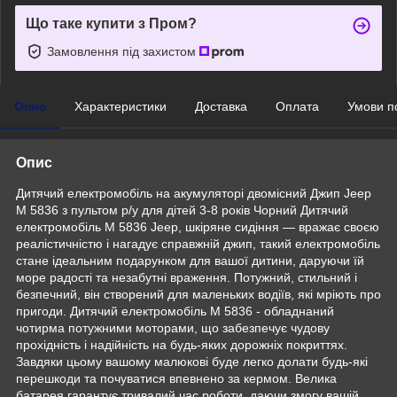
Що таке купити з Пром?
Замовлення під захистом
Опис
Характеристики
Доставка
Оплата
Умови п
Опис
Дитячий електромобіль на акумуляторі двомісний Джип Jeep
M 5836 з пультом р/у для дітей 3-8 років Чорний Дитячий
електромобіль M 5836 Jeep, шкіряне сидіння — вражає своєю
реалістичністю і нагадує справжній джип, такий електромобіль
стане ідеальним подарунком для вашої дитини, даруючи їй
море радості та незабутні враження. Потужний, стильний і
безпечний, він створений для маленьких водіїв, які мріють про
пригоди. Дитячий електромобіль M 5836 - обладнаний
чотирма потужними моторами, що забезпечує чудову
прохідність і надійність на будь-яких дорожніх покриттях.
Завдяки цьому вашому малюкові буде легко долати будь-які
перешкоди та почуватися впевнено за кермом. Велика
батарея гарантує тривалий час роботи, даючи змогу вашій