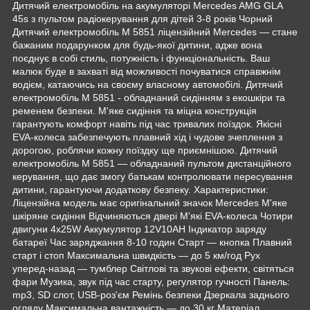
Дитячий електромобіль на акумуляторі Mercedes AMG GLA
45s з пультом радіокерування для дітей 3-8 років Чорний
Дитячий електромобіль M 5851 ліцензійний Mercedes — стане
бажаним подарунком для будь-якої дитини, адже вона
поєднує в собі стиль, потужність і функціональність. Ваш
малюк буде в захваті від можливості почуватися справжнім
водієм, катаючись на своєму власному автомобілі. Дитячий
електромобіль M 5851 - обладнаний сидінням з екошкіри та
ременем безпеки. М'яке сидіння та міцна конструкція
гарантують комфорт навіть під час тривалих поїздок. Якісні
EVA-колеса забезпечують плавний хід і чудове зчеплення з
дорогою, роблячи кожну поїздку ще приємнішою. Дитячий
електромобіль M 5851 — обладнаний пультом дистанційного
керування, що дає змогу батькам контролювати пересування
дитини, гарантуючи додаткову безпеку. Характеристики:
Ліцензійна модель має оригінальний значок Mercedes М'яке
шкіряне сидіння Відчиняються двері М'які EVA-колеса Чотири
двигуни 4х25W Аккумулятор 12V10AH Індикатор заряду
батареї Час заряджання 8-10 годин Старт — кнопка Плавний
старт і стоп Максимальна швидкість — до 5 км/год Рух
уперед-назад — тумблер Світлові та звукові ефекти, світяться
фари Музика, звук під час старту, регулятор гучності Панель:
mp3, SD слот, USB-роз'єм Ремінь безпеки Дзеркала заднього
огляду Максимальна вантажність — до 30 кг Матеріал