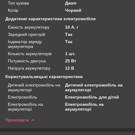
Тип кузова
Джип
Колір
Чорний
Додаткові характеристики електромобіля
Ємність акумулятору
10 А. г
Зарядний пристрій
Так
Індикатор заряду
Так
акумулятора
Кількість акумуляторів
1 шт.
Потужність двигуна
25 Вт
Напруга акумулятору
12 В
Користувальницькі характеристики
Дитячий електромобіль на
Дитячий електромобіль на
акумуляторі
акумуляторі
Електромобіль
Електромобіль для дітей
Електромобіль на
Електромобіль на
акумуляторі
акумуляторі
Приховати