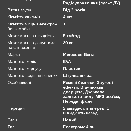
Радіоуправління (пульт ДУ)
Вікова група
Від 3 років
Кількість двигунів
4 шт.
Кількість місць в електро-/
1
бензомобілі
Максимальна швидкість
5 км/год
Максимально допустиме
30 кг
навантаження
Марка
Mercedes-Benz
Матеріал коліс
EVA
Матеріал корпусу
Пластик
Матеріал сидіння і спинки
Штучна шкіра
Особливості
Ремені безпеки, Звукові
ефекти, Відчиняємі
дверцята, Дзеркала
заднього виду, MP3-роз'єм,
Передні фари
Передачі
2 швидкості вперед, 1
швидкість назад
Стан
Новий
Тип
Електромобіль