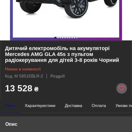
Дитячий електромобіль на акумуляторі
Mercedes AMG GLA 45s з пультом
радіокерування для дітей 3-8 років Чорний
Немає в наявності
Код: M 5851EBLR-2
Роздріб
13 528
₴
Опис
Характеристики
Доставка
Оплата
Умови п
Опис