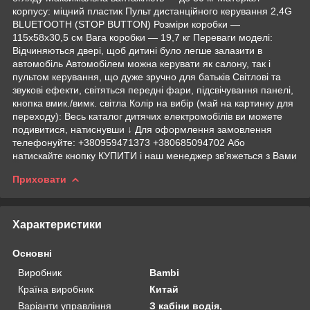
корпусу: міцний пластик Пульт дистанційного керування 2,4G
BLUETOOTH (STOP BUTTON) Розміри коробки —
115х58х30,5 см Вага коробки — 19,7 кг Переваги моделі:
Відчиняються двері, щоб дитині було легше залазити в
автомобіль Автомобілем можна керувати як салону, так і
пультом керування, що дуже зручно для батьків Світлові та
звукові ефекти, світяться передні фари, підсвічування панелі,
кнопка вмик./вимк. світла Колір на вибір (май на картинку для
переходу): Весь каталог дитячих електромобілів ви можете
подивитися, натиснувши ↓ Для оформлення замовлення
телефонуйте: +380959471373 +380685094702 Або
натискайте кнопку КУПИТИ і наш менеджер зв'яжеться з Вами
Приховати
Характеристики
Основні
Виробник
Bambi
Країна виробник
Китай
Варіанти управління
З кабіни водія,