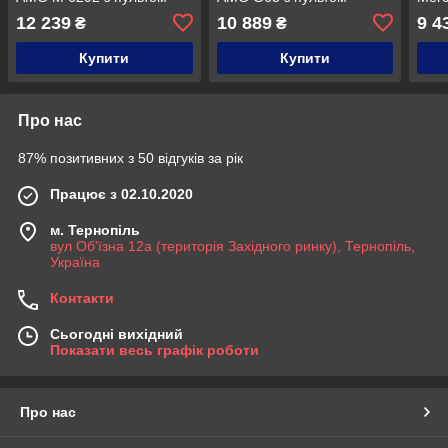
радіокерування для дітей
радіокерування для дітей
6343
12 239
10 889
9 4
₴
₴
3-8 років Чорний
3-8 років чорний
раді
3-8 
Купити
Купити
Про нас
87% позитивних з 50 відгуків за рік
Працює з 02.10.2020
м. Тернопіль
вул Об'їзна 12а (територія Західного ринку), Тернопіль,
Україна
Контакти
Сьогодні вихідний
Показати весь графік роботи
Про нас