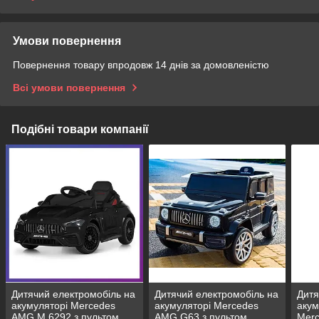
Умови повернення
Повернення товару впродовж 14 днів за домовленістю
Всі умови повернення
Подібні товари компанії
Дитячий електромобіль на
Дитячий електромобіль на
Дитя
акумуляторі Mercedes
акумуляторі Mercedes
акум
AMG M 6292 з пультом
AMG G63 з пультом
Mer