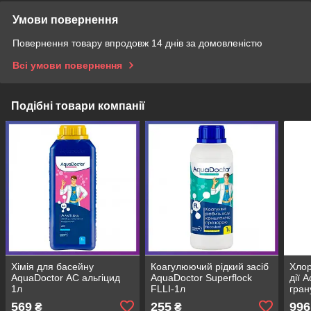
Умови повернення
Повернення товару впродовж 14 днів за домовленістю
Всі умови повернення
Подібні товари компанії
Хімія для басейну
Коагулюючий рідкий засіб
Хлор
AquaDoctor АС альгіцид
AquaDoctor Superflock
дії 
1л
FLLI-1л
гран
569
255
996
₴
₴