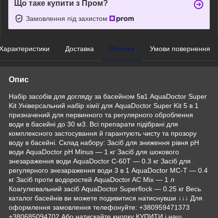
Що таке купити з Пром?
Замовлення під захистом
Характеристики
Доставка
Оплата
Умови повернення
Опис
Набір засобів для догляду за басейном 5в1 AquaDoctor Super
Kit Універсальний набір хімії для AquaDoctor Super Kit 5 в 1
призначений для первинного та регулярного оброблення
води в басейні до 30 м3. Всі препарати підібрані для
комплексного застосування й гарантують чисту та прозору
воду в басейні. Склад набору: Засіб для зниження рівня pH
води AquaDoctor pH Minus — 1 кг Засіб для шокового
знезараження води AquaDoctor C-60T — 0.3 кг Засіб для
регулярного знезараження води 3 в 1 AquaDoctor MC-T — 0.4
кг Засіб проти водоростей AquaDoctor AC Mix — 1 л
Коагулювальний засіб AquaDoctor Superflock — 0.25 кг Весь
каталог басейнів ви можете подивитися натиснувши ↓↓↓ Для
оформлення замовлення телефонуйте: +380959471373
+380685094702 Або натискайте кнопку КУПИТИ і наш