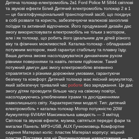
Дитяча толокар-електромобіль 2в1 Ford Police M 5844 світлові
та звукові ефекти Білий Дитячий електромобіль толокар 2 в 1
— це багатофункціональний транспортний засіб, що поєднує
в собі розваги та користь, забезпечуючи малюкові захопливі
поїздки та активний відпочинок. Його продуманий дизайн дає
змогу використовувати електромобіль не тільки з мотором,
але і як толокар, що робить його ідеальним для дітей різного
віку та фізичних можливостей. Каталка-толокар - обладнаний
потужним мотором, який гарантує стабільну та плавну їзду.
Ваша дитина зможе насолоджуватися динамічним рухом
рівними поверхнями та навіть легким підйомом. Такий
потужний двигун дає змогу електромобілю впевнено
справлятися з різними дорожніми умовами, гарантуючи
безпеку та комфорт. Дитячий толокар має якісний акумулятор,
який забезпечує тривалий час
роботи
без заряджання. Це дає
змогу дітям проводити більше часу на свіжому повітрі,
насолоджуючись улюбленими іграми та дослідженнями
навколишнього світу. Характеристики моделі: Тип: дитячий
електромобіль + каталка-толокар Мотор потужністю 20W
Акумулятор 6V/4AH Максимальна швидкість — 3 км/год
Світлові та звукові ефекти, музика, світяться передні фари та
мигалки Панель: MP3+USB, AUX Гучномовець Комфортне
сидіння Матеріал коліс: пластик Матеріал корпусу: міцний
пластик Підставки для ніг Рекомендоване навантаження — до