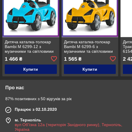
Дитяча каталка-толокар
Дитяча каталка-толокар
Дитя
Bambi M 6299-12 з
Bambi M 6299-6 з
Трак
музичними та світловими
музичними та світловими
6154
ефектами Блакитний
ефектами Жовтий
ефе
1 466
1 565
2 4
₴
₴
Купити
Купити
Про нас
87% позитивних з 50 відгуків за рік
Працює з 02.10.2020
м. Тернопіль
вул Об'їзна 12а (територія Західного ринку), Тернопіль,
Україна