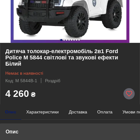
Дитяча толокар-електромобіль 2в1 Ford
Police M 5844 світлові та звукові ефекти
Білий
Немає в наявності
Код: M 5844B-1
Роздріб
4 260
₴
Опис
Характеристики
Доставка
Оплата
Умови п
Опис