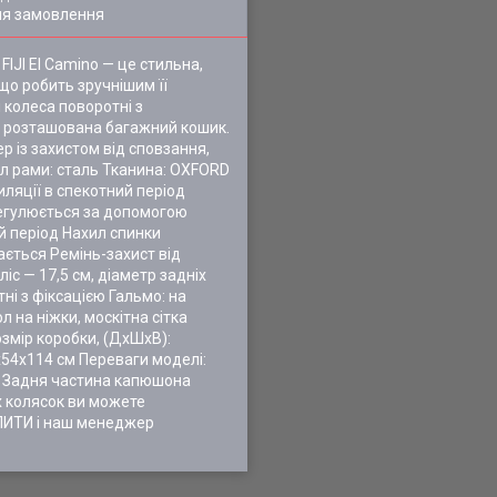
ля замовлення
JI El Camino — це стильна,
що робить зручнішим її
 колеса поворотні з
ки розташована багажний кошик.
 із захистом від сповзання,
л рами: сталь Тканина: OXFORD
ляції в спекотний період
регулюється за допомогою
й період Нахил спинки
ється Ремінь-захист від
іс — 17,5 см, діаметр задніх
ні з фіксацією Гальмо: на
 на ніжки, москітна сітка
озмір коробки, (ДхШхВ):
х54х114 см Переваги моделі:
ки Задня частина капюшона
их колясок ви можете
ПИТИ і наш менеджер