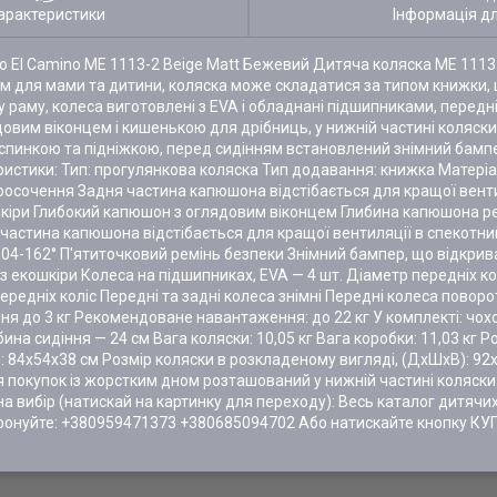
арактеристики
Інформація д
El Camino ME 1113-2 Beige Matt Бежевий Дитяча коляска ME 1113 FI
ям для мами та дитини, коляска може складатися за типом книжки, 
раму, колеса виготовлені з EVA і обладнані підшипниками, передні
довим віконцем і кишенькою для дрібниць, у нижній частині коляс
спинкою та підніжкою, перед сидінням встановлений знімний бампер
стики: Тип: прогулянкова коляска Тип додавання: книжка Матеріа
росочення Задня частина капюшона відстібається для кращої венти
екошкіри Глибокий капюшон з оглядовим віконцем Глибина капюшона 
астина капюшона відстібається для кращої вентиляції в спекотни
04-162° П'ятиточковий ремінь безпеки Знімний бампер, що відкрива
 екошкіри Колеса на підшипниках, EVA — 4 шт. Діаметр передніх кол
ередніх коліс Передні та задні колеса знімні Передні колеса поворот
 до 3 кг Рекомендоване навантаження: до 22 кг У комплекті: чохол
ина сидіння — 24 см Вага коляски: 10,05 кг Вага коробки: 11,03 кг Р
): 84х54х38 см Розмір коляски в розкладеному вигляді, (ДхШхВ): 92
ля покупок із жорстким дном розташований у нижній частині коляс
 на вибір (натискай на картинку для переходу): Весь каталог дитяч
онуйте: +380959471373 +380685094702 Або натискайте кнопку КУ