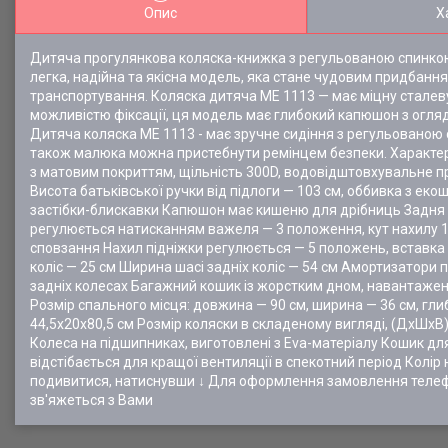
Опис
Х
Дитяча прогулянкова коляска-книжка з регульованою спинкою 
легка, надійна та якісна модель, яка стане чудовим придбанн
транспортування. Коляска дитяча ME 1113 — має міцну сталеву 
можливістю фіксації, ця модель має глибокий капюшон з огля
Дитяча коляска ME 1113 - має зручне сидіння з регульованою 
також малюка можна пристебнути ремінцем безпеки. Характери
з матовим покриттям, щільність 300D, водовідштовхувальне п
Висота батьківської ручки від підлоги — 103 см, оббивка з 
застібки-блискавки Капюшон має кишеню для дрібниць Задня ч
регулюється натисканням важеля — 3 положення, кут нахилу 1
сповзання Нахил підніжки регулюється — 5 положень, вставка з
коліс — 25 см Ширина шасі задніх коліс — 54 см Амортизатори п
задніх колесах Багажний кошик із жорстким дном, навантаження
Розмір спального місця: довжина — 90 см, ширина — 36 см, глиб
44,5х20х80,5 см Розмір коляски в складеному вигляді, (ДхШхВ
Колеса на підшипниках, виготовлені з Eva-матеріалу Кошик д
відстібається для кращої вентиляції в спекотний період Колір
подивитися, натиснувши ↓ Для оформлення замовлення телеф
зв'яжеться з Вами