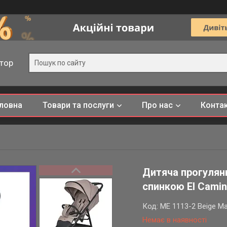
тор
ловна
Товари та послуги
Про нас
Конта
Дитяча прогулян
спинкою El Camin
Код:
ME 1113-2 Beige Ma
Немає в наявності