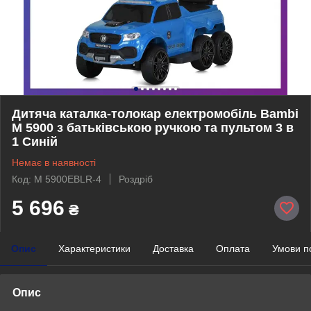
Дитяча каталка-толокар електромобіль Bambi
M 5900 з батьківською ручкою та пультом 3 в
1 Синій
Немає в наявності
Код: M 5900EBLR-4
Роздріб
5 696
₴
Опис
Характеристики
Доставка
Оплата
Умови п
Опис