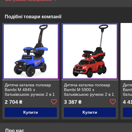
Подібні товари компанії
Дитяча каталка-толокар
Дитяча каталка-толокар
Дитя
Bambi M 4845 з
Bambi M 5900 з
Bamb
батьківською ручкою 2 в 1
батьківською ручкою 2 в 1
бать
синій
Червоний
Сині
2 704
3 387
4 4
₴
₴
Купити
Купити
Про нас