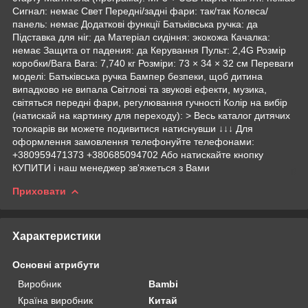
Сигнал: немає Свет Передні/задні фари: так/так Колеса/
панель: немає Додаткові функції Батьківська ручка: да
Підставка для ніг: да Матеріал сидіння: экокожа Качалка:
немає Защита от падения: да Керування Пульт: 2,4G Розмір
коробки/Вага Вага: 7,740 кг Розміри: 73 × 34 × 32 см Переваги
моделі: Батьківська ручка Бампер безпеки, щоб дитина
випадково не випала Світлові та звукові ефекти, музика,
світяться передні фари, регулювання гучності Колір на вибір
(натискай на картинку для переходу): > Весь каталог дитячих
толокарів ви можете подивитися натиснувши ↓↓↓ Для
оформлення замовлення телефонуйте телефонами:
+380959471373 +380685094702 Або натискайте кнопку
КУПИТИ і наш менеджер зв'яжеться з Вами
Приховати
Характеристики
Основні атрибути
Виробник
Bambi
Країна виробник
Китай