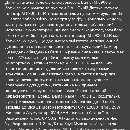
Дитяча каталка-толокар електромобіль Bambi M 5900 з
батьківською ручкою та пультом 3 в 1 Синій Дитяча каталка-
толокар M 5900EBLR, електромобіль з пультом керування 3в1
— являє собою якісну, комфортну та функціональну модель,
здатну надовго ощасливити дитину, толокар обладнаний
мотором і акумулятором, що дає змогу використовувати його
як електромобіля. Дитяча каталка-толокар M 5900EBLR має
батьківську ручку, що дає змогу мамі катати малюка, а щоб
дитина не впала навколо сидіння, є страхувальний бампер,
ця модель обладнана м'яким шкіряним сидінням, а також має
якісні EVA колеса, це робить поїздку максимально
комфортною. Дитячий толокар M 5900EBLR — потішить
юного перегонника чудовими світловими та звуковими
ефектами, у машини світяться фари, а також є плеєр для
прослуховування музики, така машина стане чудовим
подарунком для дитини, катання на ній принесе
користувачеві масу позитивних емоцій і впечатлений.
Характеристики: Бренд: Bambi Racer Тип: 3 в 1 (родителька
ручка) Максимальне навантаження За вагою: до 20 кг За
вікомвід 18 місяців Мотор Потужність: 6V / 13000 RPM / 25W
Живлення Акумулятор: 6V 4,5AH Індикатор батареї: є
Заряджання V/mA: 6V 500mA Індикатор заряджання: є Час
їзди/заряджання: 1-2 год/8 год Звук Музика: так/звук під час
старту Магнітола (програма): MP3 + USB Карта пам'яті: немає