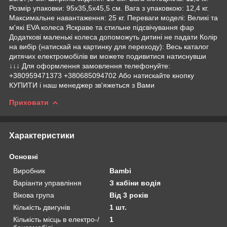
Розмір упаковки: 95х35,5х45,5 см. Вага з упаковкою: 12,4 кг.
Максимальне навантаження: 25 кг. Переваги моделі: Великі та
м'які EVA колеса Яскраве та стильне підсвічування фар
Додаткові маленькі колеса допоможуть дитині не падати Колір
на вибір (натискай на картинку для переходу): Весь каталог
дитячих електромобілів ви можете подивитися натиснувши
↓↓↓ Для оформлення замовлення телефонуйте:
+380959471373 +380685094702 Або натискайте кнопку
КУПИТИ і наш менеджер зв'яжеться з Вами
Приховати
Характеристики
Основні
Виробник
Bambi
Варіанти управління
З кабіни водія
Вікова група
Від 3 років
Кількість двигунів
1 шт.
Кількість місць в електро-/
1