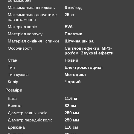
бензомобілі
Максимальна швидкість
6 км/год
Максимально допустиме
25 кг
навантаження
Матеріал коліс
EVA
Матеріал корпусу
Пластик
Матеріал сидіння і спинки
Штучна шкіра
Особливості
Світлові ефекти, MP3-
роз'єм, Звукові ефекти
Стан
Новий
Тип
Електромотоцикл
Тип кузова
Мотоцикл
Колір
Чорний
Розміри
Вага
11.6 кг
Висота
82 см
Діаметр задніх коліс
250 мм
Діаметр передніх коліс
250 мм
Довжина
110 см