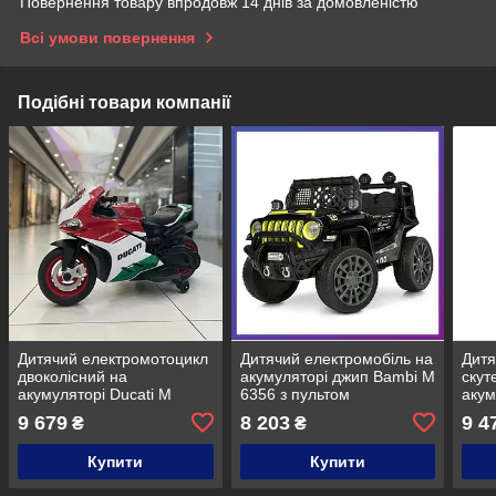
Повернення товару впродовж 14 днів за домовленістю
Всі умови повернення
Подібні товари компанії
Дитячий електромотоцикл
Дитячий електромобіль на
Дитя
двоколісний на
акумуляторі джип Bambi M
скут
акумуляторі Ducati M
6356 з пультом
акум
5009E-1-3 для дітей 3-8
радіокерування для дітей
M 62
9 679
8 203
9 4
₴
₴
років червоно-білий
3-8 років Чорний з
Сіри
зеленим
Купити
Купити