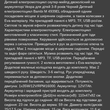
Дитячий електромотоцикл скутер-мийпд двоколісний на
акумуляторі Vespa для дітей 3-8 років Чорний Дитячий
електромотоцикл Bambi M 4939EL обладнаний одним
посадковим місцем зі шкіряним сидінням, а також колесами з
Eva-матеріалу. На приладовій панелі є MP3, TF, USB-роз'єм.
Світлові та звукові ефекти розважатимуть дитину під час їзди.
Характеристики електромотоциклу: Електромотоцикл
виготовлений у класичному стилі. Призначений для їзди
рівними поверхнями. Керування здійснюється за допомогою
керма з сигналом. Приводиться в рух за допомогою ключа та
педалі. Має 1 посадкове місце зі шкіряним сидінням. Передні
та задні фари світяться. Музика розважить під час їзди. На
приладовій панелі є MP3, TF, USB-роз'єм. Передбачене
регулювання гучності. 2 колеса виготовлені з Eva-матеріалу.
Додаткові маленькі коліщатка входять до комплекту. Має 2
швидкості руху. Швидкість: 3-6 км/год. Рух уперед/назад
перемикається за допомогою кнопки. Додатково
передбачений багажник, що відкривається. Потужність
двигуна: 1х35W/12V/RPM16000. Акумулятор: 12V/7Ah.
Акумулятор і зарядний пристрій входять до комплекту.
Розміри електромобіля (ДхШ(по колесах)хВ): 110х47х82 см.
Висота від підлоги до сидіння: 40 см Висота від підставки до
сидіння: 23 см. Висота до керма: 59 см. Діаметр коліс/дисків:
25/17,5 см. Ширина сидіння: 15 см. Вага мотоцикла: 11,6 кг.