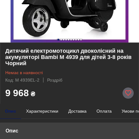
Дитячий електромотоцикл двоколісний на
акумуляторі Bambi M 4939 для дітей 3-8 років
Чорний
Немає в наявності
Код: M 4939EL-2
Роздріб
9 968
₴
Опис
Характеристики
Доставка
Оплата
Умови п
Опис