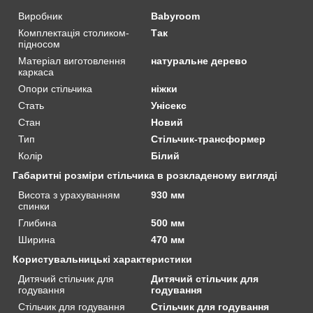
Виробник
Babyroom
Комплектація столиком-
Так
підносом
Матеріал виготовлення
натуральне дерево
каркаса
Опори стільчика
ніжки
Стать
Унісекс
Стан
Новий
Тип
Стільчик-трансформер
Колір
Білий
Габаритні розміри стільчика в розкладеному вигляді
Висота з урахуванням
930 мм
спинки
Глибина
500 мм
Ширина
470 мм
Користувальницькі характеристики
Дитячий стільчик для
Дитячий стільчик для
годування
годування
Стільчик для годування
Стільчик для годування