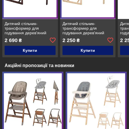
Дитячий стільчик-
Дитячий стільчик-
Дитя
трансформер для
трансформер для
тра
годування дерев'яний
годування дерев'яний
году
Babyroom Пеппі
Babyroom Пеппі-230 eko
Baby
2 690
2 250
2 2
₴
₴
тонований сірий графіт
сірий графіт їжачок серця
eko 
їжачок серця
Купити
Купити
Акційні пропозиції та новинки