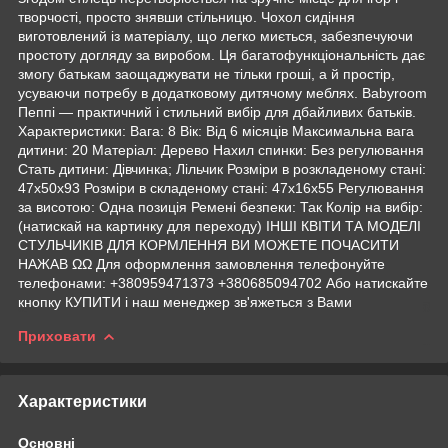
творчості, просто знявши стільницю. Чохол сидіння
виготовлений із матеріалу, що легко миється, забезпечуючи
простоту догляду за виробом. Ця багатофункціональність дає
змогу батькам заощаджувати не тільки гроші, а й простір,
усуваючи потребу в додатковому дитячому меблях. Babyroom
Пеппі — практичний і стильний вибір для дбайливих батьків.
Характеристики: Вага: 8 Вік: Від 6 місяців Максимальна вага
дитини: 20 Матеріал: Дерево Нахил спинки: Без регулювання
Стать дитини: Дівчинка; Лільчик Розміри в розкладеному стані:
47х50х93 Розміри в складеному стані: 47х16х55 Регулювання
за висотою: Одна позиція Ремені безпеки: Так Колір на вибір:
(натискай на картинку для переходу) ІНШІ КВІТИ ТА МОДЕЛІ
СТУЛЬЧИКІВ ДЛЯ КОРМЛЕННЯ ВИ МОЖЕТЕ ПОЧАСИТИ
НАЖАВ ΩΩ Для оформлення замовлення телефонуйте
телефонами: +380959471373 +380685094702 Або натискайте
кнопку КУПИТИ і наш менеджер зв'яжеться з Вами
Приховати
Характеристики
Основні