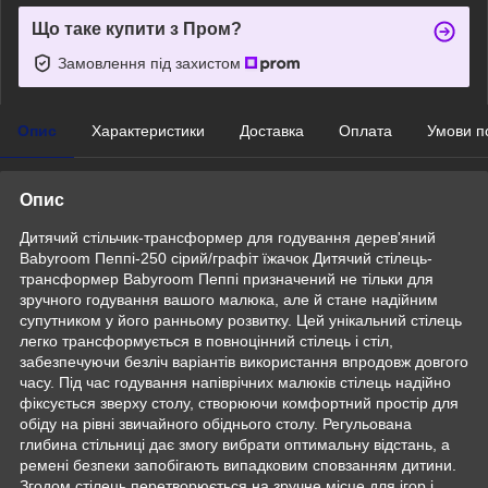
Що таке купити з Пром?
Замовлення під захистом
Опис
Характеристики
Доставка
Оплата
Умови п
Опис
Дитячий стільчик-трансформер для годування дерев'яний
Babyroom Пеппі-250 сірий/графіт їжачок Дитячий стілець-
трансформер Babyroom Пеппі призначений не тільки для
зручного годування вашого малюка, але й стане надійним
супутником у його ранньому розвитку. Цей унікальний стілець
легко трансформується в повноцінний стілець і стіл,
забезпечуючи безліч варіантів використання впродовж довгого
часу. Під час годування напіврічних малюків стілець надійно
фіксується зверху столу, створюючи комфортний простір для
обіду на рівні звичайного обіднього столу. Регульована
глибина стільниці дає змогу вибрати оптимальну відстань, а
ремені безпеки запобігають випадковим сповзанням дитини.
Згодом стілець перетворюється на зручне місце для ігор і