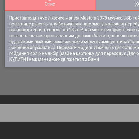
Опис
Х
Приставне дитяче ліжечко манеж Mastela 3378 музика USB тай
практичне рішення для батьків, яке дає змогу малюкові перебу
від народження та вагою до 18 кг. Вона може використовувати
встановлюється приставанням до ліжка батьків, щільно приляг
будь-якими ліжками, оскільки ніжки можуть зміщуватися вздов
боковина опускається. Переваги моделі: Ліжечко з легкістю 
гойдання Колір на вибір (май на картинку для переходу): Д
КУПИТИ і наш менеджер зв'яжеться з Вами