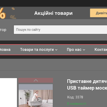
тор
ловна
Товари та послуги
Про нас
Конта
Приставне дитяче
USB таймер москі
Код:
3378
В наявності