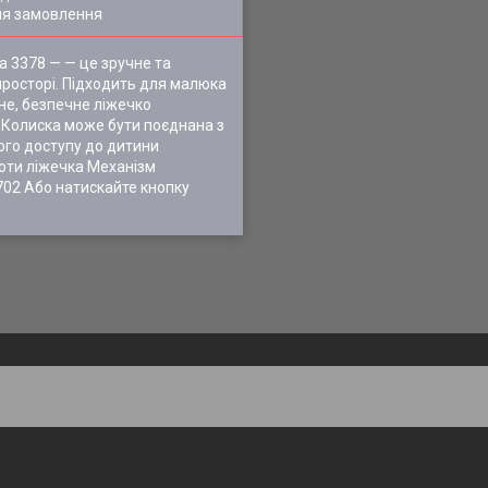
ля замовлення
 3378 — — це зручне та
 просторі. Підходить для малюка
не, безпечне ліжечко
. Колиска може бути поєднана з
ого доступу до дитини
соти ліжечка Механізм
702 Або натискайте кнопку