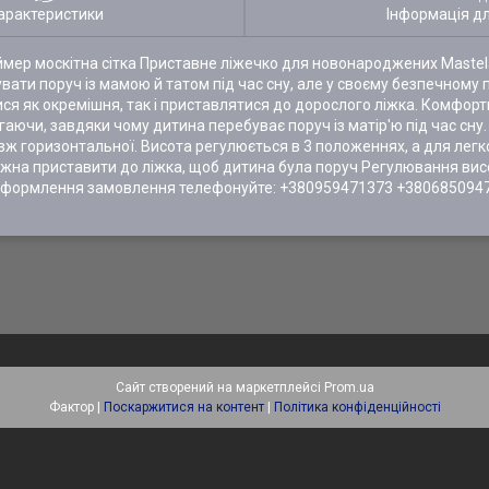
арактеристики
Інформація д
мер москітна сітка Приставне ліжечко для новонароджених Mastela
вати поруч із мамою й татом під час сну, але у своєму безпечному
ся як окремішня, так і приставлятися до дорослого ліжка. Комфорт
аючи, завдяки чому дитина перебуває поруч із матір'ю під час сну
ж горизонтальної. Висота регулюється в 3 положеннях, а для легк
можна приставити до ліжка, щоб дитина була поруч Регулювання ви
ля оформлення замовлення телефонуйте: +380959471373 +380685094
Сайт створений на маркетплейсі
Prom.ua
Фактор |
Поскаржитися на контент
|
Політика конфіденційності