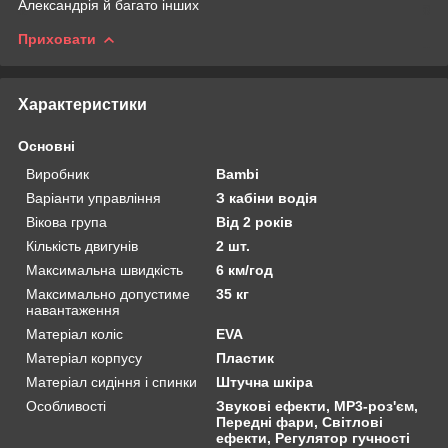
Александрія й багато інших
Приховати
Характеристики
Основні
Виробник
Bambi
Варіанти управління
З кабіни водія
Вікова група
Від 2 років
Кількість двигунів
2 шт.
Максимальна швидкість
6 км/год
Максимально допустиме
35 кг
навантаження
Матеріал коліс
EVA
Матеріал корпусу
Пластик
Матеріал сидіння і спинки
Штучна шкіра
Особливості
Звукові ефекти, MP3-роз'єм,
Передні фари, Світлові
ефекти, Регулятор гучності