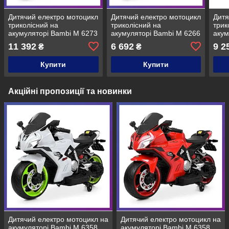
Дитячий електро мотоцикл
Дитячий електро мотоцикл
Дитя
триколісний на
триколісний на
трик
акумуляторі Bambi M 6273
акумуляторі Bambi M 6266
акум
для дітей 2-6 років
для дітей 2-6 років
для 
11 392
6 692
9 2
₴
₴
Червоний
Червоний
Чер
Купити
Купити
Акційні пропозиції та новинки
Дитячий електро мотоцикл на
Дитячий електро мотоцикл на
акумуляторі Bambi M 6358
акумуляторі Bambi M 6358