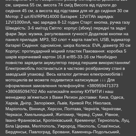
см, ширина 55 см, висота 74 см/д Висота від підлоги до
сидіння 45 см, а висота від підставки для ніг до сидіння 30 см
Мотор: 2 шт./6V/RPM14000 Батарея: 12V/7Ah зарядка:
12V/1000mA, час зарядка 8-12 годин Старт: кнопка, ручка газу
Швидкість: 3-6 км/год Світло: корпус (збоку) передні та задні
фари Звук: музика, регулювання гучності Додаткові кнопки на
панелі приладів: MP3, SD слот + карта пам'яті, USB, індикатор
батареї Сидіння: одномісне, шкіра Колеса: EVA, діаметр 30 см
Корпус: протиударний міцний пластик Паковання: коробка 5
шарів коричневий картон 16,8 кг/85-33-16 см Необхідно
повністю зарядити акумулятор перед першим використанням!
Електромобіль постачається в частково розібраному стані в
заводській упаковці. Весь каталог дитячих електромобілів і
мотоциклів ви можете подивитися натиснувши ↓↓↓ Для
оформлення замовлення телефонуйте: +380959471373
+380685094702 Або натискайте кнопку КУПИТИ і наш
менеджер зв'яжеться з Вами Регион доставки: Києв, Одеса,
Харків, Дніпр, Запоріжжя, Львів, Кривой Рог, Ніколаєв,
Маріополь, Вінниця, Херсон, Полтава, Чернігів, Чернігови,
Черкаси, Хмельницький, Житомир, Червці, Суми, Рівное,
Івано-Франковськ, Кропінієвський, Кременчуг, Тернополь, Луц,
Біла Церква, Мелітополь, Ужрород, Нікополь, Слав'янськ,
Бердянськ, Павлоград, Бровани, Каменець-Подольський,