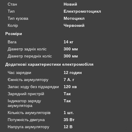
Стан
Новий
Тип
Електромотоцикл
Тип кузова
Мотоцикл
Колір
Червоний
Розміри
Вага
14 кг
Діаметр задніх коліс
300 мм
Діаметр передніх коліс
300 мм
Додаткові характеристики електромобіля
Час зарядки
12 годин
Ємність акумулятору
7 А. г
Запас ходу без підзарядки
120 хв
Зарядний пристрій
Так
Індикатор заряду
Так
акумулятора
Кількість акумуляторів
1 шт.
Потужність двигуна
35 Вт
Напруга акумулятору
12 В