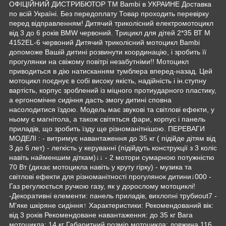
ОФІЦІЙНИЙ ДИСТРИБЮТОР ТМ Bambi в УКРАИНЕ Доставка
по всій Україні. Без передоплату Товар проходить перевірку
перед відправленням! Дитячий триколісний електромотоцикл
від 3 до 6 років BMW червоний. Трицикл для дітей 2*35 ВТ M
4152EL-6 червоний Дитячий триколісний мотоцикл Bambi
допоможе Вашій дитині розвинути координацію, і зробить її
прогулянки на свіжому повітрі незабутніми!! Мотоцикл
приводиться в дію натисканням тумблера вперед-назад. Цей
мотоцикл поєднує в собі високу якість, надійність і ін.ступну
вартість, корпус зроблений із міцного протиударного пластику,
а ергономічне сидіння дасть змогу дитині сповна
насолодитися їздою. Модель має звукові та світлові ефекти, у
ньому є магнітола, а також світяться фари, корпус і панель
приладів, що зробить їзду ще різноманітнішою. ПЕРЕВАГИ
МОДЕЛІ : - витримує навантаження до 35 кг ( підійде дітям від
3 до 6 лет) - легкість у керуванні (підійдуть конструкції з 3 коліс
навіть найменшим діткам)↓↓ - 2 мотори сумарною потужністю
70 Вт (дихає мотоцикла навіть у круту гірку) - музика та
світлові ефекти для різноманітності прогулянок дитини↓000 -
Газ регулюється ручкою газу, як у дорослому мотоциклі!
-Декоративні елементи: панель приладів, вихлопні трубиout7 -
М'яке шкіряне сидіння↑ Характеристики: Рекомендований вік:
від 3 років Рекомендоване навантаження: до 35 кг Вага
мотоцикла: 14 кг Габаритний розмір мотоцикла: довжина 116