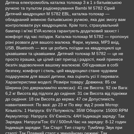
Дитяча електромобіль каталка толокар 3 в 1 з батьківською
ручкою та пультом радіокерування Bambi M 5782 Сірий
Дитячий квадроцикл M 5782 EBL, каталка-толокар —
обладнаний знімною батьківською ручкою, яка дає змогу вам
контролювати рух квадроцикла. Крім того, страхувальний
бампер і м'які EVA колеса гарантують додатковий захист і
комфорт під час поїздок. Каталка-толокар M 5782 — пропонує
різні розваги для вашого малюка. Фари, музика, MP3 вхід,
USB, Bluetooth — все це робить поїздки на квадроциклі ще
цікавішими та цікавішими. Дитячий толокар M 5782 — це не
просто іграшка, це цілий світ пригод і радості, який принесе
безліч задоволення вашому малюкові. Об'єднавши в собі
безпеку, комфорт і стиль, цей квадроцикл стане чудовим
подарунком для вашої дитини, яка оцінить усі її переваги.
Характеристики моделі: Розміри товару: Довжина: 85 см
Ширина (по дзеркалам/по колесах): 41 см Висота: 92 см Вага:
6,2 кг Висота від підлоги до сидіння: 31 см Висота від підніжки
до сидіння: 18 см Висота до керма: 47 см Допустимість
навантаження: По вазі: до 23 кг По віку: від 2 років Мотор:
Кількість: 1 Напруга: 6V Потужність: 35W Обороти: 15000 RPM
Акумулятор: Напруга: 6V Ємність: 4AH Індикація заряду: Так
Зарядка: Напруга/Ток: 6V / 500mA Час на зарядку: 8-12 годин
Індикація зарядки: Так Старт: Тип старту: Тумблер Звук при
старті: Так Плавний старт у звичайному режимі: Так