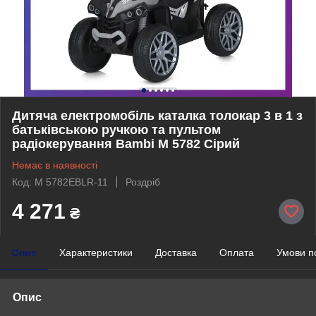
Дитяча електромобіль каталка толокар 3 в 1 з
батьківською ручкою та пультом
радіокерування Bambi M 5782 Сірий
Немає в наявності
Код: M 5782EBLR-11
Роздріб
4 271
₴
Опис
Характеристики
Доставка
Оплата
Умови п
Опис