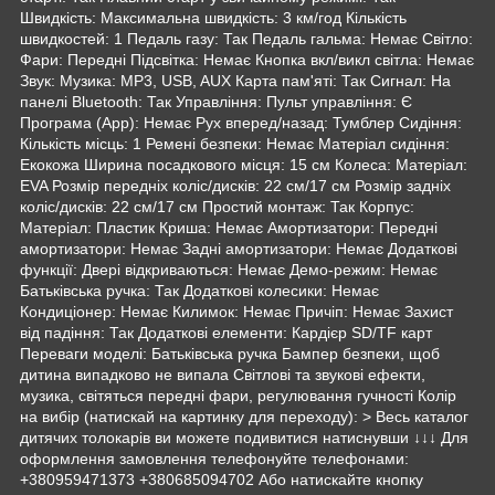
Швидкість: Максимальна швидкість: 3 км/год Кількість
швидкостей: 1 Педаль газу: Так Педаль гальма: Немає Світло:
Фари: Передні Підсвітка: Немає Кнопка вкл/викл світла: Немає
Звук: Музика: MP3, USB, AUX Карта пам'яті: Так Сигнал: На
панелі Bluetooth: Так Управління: Пульт управління: Є
Програма (App): Немає Рух вперед/назад: Тумблер Сидіння:
Кількість місць: 1 Ремені безпеки: Немає Матеріал сидіння:
Екокожа Ширина посадкового місця: 15 см Колеса: Матеріал:
EVA Розмір передніх коліс/дисків: 22 см/17 см Розмір задніх
коліс/дисків: 22 см/17 см Простий монтаж: Так Корпус:
Матеріал: Пластик Криша: Немає Амортизатори: Передні
амортизатори: Немає Задні амортизатори: Немає Додаткові
функції: Двері відкриваються: Немає Демо-режим: Немає
Батьківська ручка: Так Додаткові колесики: Немає
Кондиціонер: Немає Килимок: Немає Причіп: Немає Захист
від падіння: Так Додаткові елементи: Кардієр SD/TF карт
Переваги моделі: Батьківська ручка Бампер безпеки, щоб
дитина випадково не випала Світлові та звукові ефекти,
музика, світяться передні фари, регулювання гучності Колір
на вибір (натискай на картинку для переходу): > Весь каталог
дитячих толокарів ви можете подивитися натиснувши ↓↓↓ Для
оформлення замовлення телефонуйте телефонами:
+380959471373 +380685094702 Або натискайте кнопку