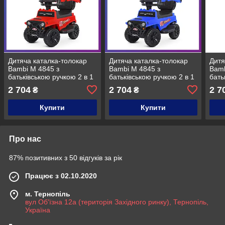
Дитяча каталка-толокар
Дитяча каталка-толокар
Дитя
Bambi M 4845 з
Bambi M 4845 з
Bamb
батьківською ручкою 2 в 1
батьківською ручкою 2 в 1
бать
червоний
синій
зел
2 704
2 704
2 7
₴
₴
Купити
Купити
Про нас
87% позитивних з 50 відгуків за рік
Працює з 02.10.2020
м. Тернопіль
вул Об'їзна 12а (територія Західного ринку), Тернопіль,
Україна