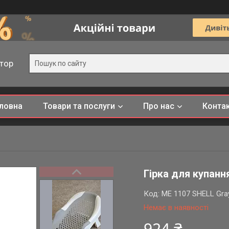
тор
ловна
Товари та послуги
Про нас
Конта
Гірка для купанн
Код:
ME 1107 SHELL Gra
Немає в наявності
924 ₴