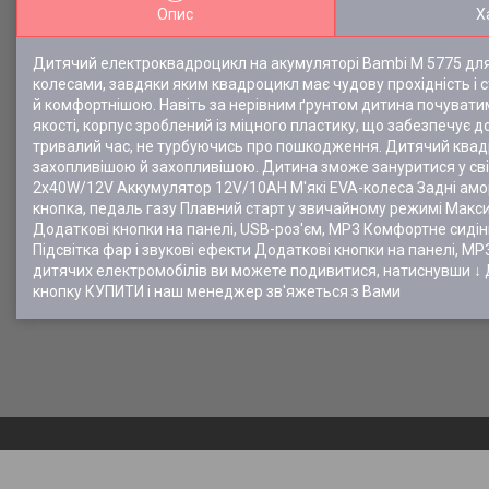
Опис
Х
Дитячий електроквадроцикл на акумуляторі Bambi M 5775 для 
колесами, завдяки яким квадроцикл має чудову прохідність і с
й комфортнішою. Навіть за нерівним ґрунтом дитина почувати
якості, корпус зроблений із міцного пластику, що забезпечує
тривалий час, не турбуючись про пошкодження. Дитячий квадро
захопливішою й захопливішою. Дитина зможе зануритися у сві
2х40W/12V Аккумулятор 12V/10AH М'які EVA-колеса Задні ам
кнопка, педаль газу Плавний старт у звичайному режимі Макси
Додаткові кнопки на панелі, USB-роз'єм, MP3 Комфортне сиді
Підсвітка фар і звукові ефекти Додаткові кнопки на панелі, MP
дитячих електромобілів ви можете подивитися, натиснувши 
кнопку КУПИТИ і наш менеджер зв'яжеться з Вами