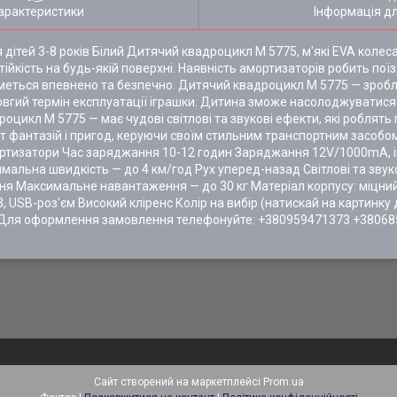
арактеристики
Інформація д
дітей 3-8 років Білий Дитячий квадроцикл M 5775, м'які EVA колес
тійкість на будь-якій поверхні. Наявність амортизаторів робить по
меться впевнено та безпечно. Дитячий квадроцикл M 5775 — зробле
 довгий термін експлуатації іграшки. Дитина зможе насолоджуватис
цикл M 5775 — має чудові світлові та звукові ефекти, які роблять
т фантазій і пригод, керуючи своїм стильним транспортним засобо
ортизатори Час заряджання 10-12 годин Заряджання 12V/1000mA, 
мальна швидкість — до 4 км/год Рух уперед-назад Світлові та звук
ння Максимальне навантаження — до 30 кг Матеріал корпусу: міцний
3, USB-роз'єм Високий кліренс Колір на вибір (натискай на картинку
↓ Для оформлення замовлення телефонуйте: +380959471373 +38068
Сайт створений на маркетплейсі
Prom.ua