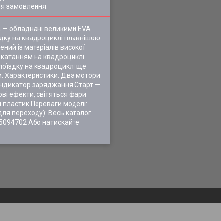
ля замовлення
а — обладнані великими EVA
їздку на квадроциклі плавнішою
ний із матеріалів високої
я катанням на квадроциклі
 поїздку на квадроциклі ще
м. Характеристики: Два мотори
індикатор заряджання Старт —
ові ефекти, світяться фари
 пластик Переваги моделі:
 для переходу): Весь каталог
5094702 Або натискайте