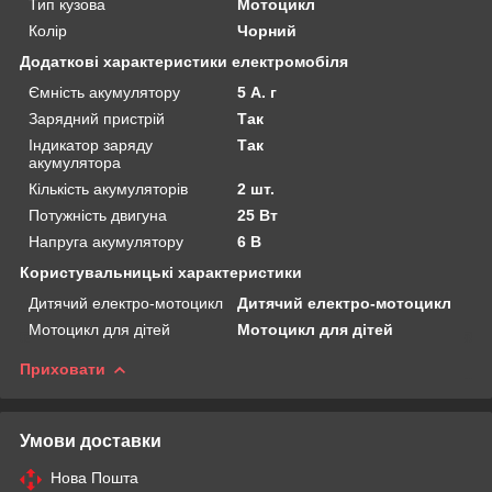
Тип кузова
Мотоцикл
Колір
Чорний
Додаткові характеристики електромобіля
Ємність акумулятору
5 А. г
Зарядний пристрій
Так
Індикатор заряду
Так
акумулятора
Кількість акумуляторів
2 шт.
Потужність двигуна
25 Вт
Напруга акумулятору
6 В
Користувальницькі характеристики
Дитячий електро-мотоцикл
Дитячий електро-мотоцикл
Мотоцикл для дітей
Мотоцикл для дітей
Приховати
Умови доставки
Нова Пошта