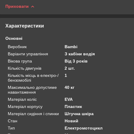
Приховати
Характеристики
Основні
Виробник
Bambi
Варіанти управління
З кабіни водія
Вікова група
Від 3 років
Кількість двигунів
2 шт.
Кількість місць в електро-/
1
бензомобілі
Максимально допустиме
40 кг
навантаження
Матеріал коліс
EVA
Матеріал корпусу
Пластик
Матеріал сидіння і спинки
Штучна шкіра
Стан
Новий
Тип
Електромотоцикл