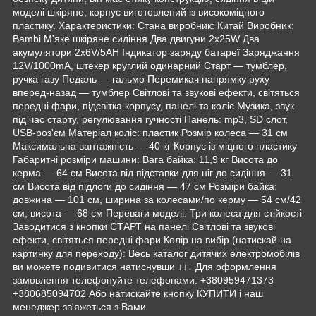
моделі шкіряне, корпус виготовлений із високоміцного
пластику. Характеристики: Стана виробник: Китай Виробник:
Bambi М'яке шкіряне сидіння Два двигуни 2х25W Два
акумулятори 2х6V/5AH Індикатор заряду батареї Заряджання
12V/1000mA, штекер круглий одинарний Старт — тумблер,
ручка газу Педаль — гальмо Перемикач напрямку руху
вперед-назад — тумблер Світлові та звукові ефекти, світяться
передні фари, підсвітка корпусу, панелі та коліс Музика, звук
під час старту, регулювання гучності Панель: mp3, SD слот,
USB-роз'єм Матеріал коліс: пластик Розмір колеса — 31 см
Максимальна вантажність — 40 кг Корпус із міцного пластику
Габаритні розміри машини: Вага байка: 11,9 кг Висота до
керма — 64 см Висота від підставки для ніг до сидіння — 31
см Висота від підлоги до сидіння — 47 см Розміри байка:
довжина — 101 см, ширина за колесами/по керму — 54 см/42
см, висота — 68 см Переваги моделі: Три колеса для стійкості
Заводитися з кнопки СТАРТ на панелі Світлові та звукові
ефекти, світяться передні фари Колір на вибір (натискай на
картинку для переходу): Весь каталог дитячих електромобілів
ви можете подивитися натиснувши ↓↓↓ Для оформлення
замовлення телефонуйте телефонами: +380959471373
+380685094702 Або натискайте кнопку КУПИТИ і наш
менеджер зв'яжеться з Вами