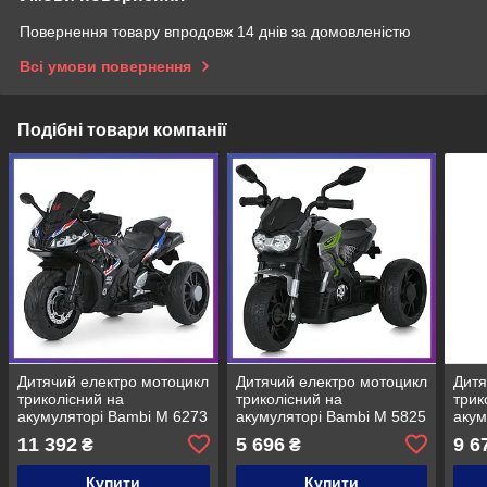
Повернення товару впродовж 14 днів за домовленістю
Всі умови повернення
Подібні товари компанії
Дитячий електро мотоцикл
Дитячий електро мотоцикл
Дитя
триколісний на
триколісний на
трик
акумуляторі Bambi M 6273
акумуляторі Bambi M 5825
акум
для дітей 2-6 років Чорний
для дітей 2-6 років Сірий
для 
11 392
5 696
9 6
₴
₴
Купити
Купити