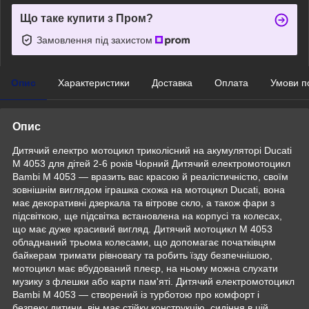
Що таке купити з Пром?
Замовлення під захистом
Опис
Характеристики
Доставка
Оплата
Умови п
Опис
Дитячий електро мотоцикл триколісний на акумуляторі Ducati
M 4053 для дітей 2-6 років Чорний Дитячий електромотоцикл
Bambi M 4053 — вразить вас красою й реалістичністю, своїм
зовнішнім виглядом іграшка схожа на мотоцикл Ducati, вона
має декоративні дзеркала та вітрове скло, а також фари з
підсвіткою, ще підсвітка встановлена на корпусі та колесах,
що має дуже красивий вигляд. Дитячий мотоцикл M 4053
обладнаний трьома колесами, що допомагає початківцям
байкерам тримати рівновагу та робить їзду безпечнішою,
мотоцикл має вбудований плеєр, на ньому можна слухати
музику з флешки або карти пам'яті. Дитячий електромотоцикл
Bambi M 4053 — створений із турботою про комфорт і
безпеку дитини, він має стійку конструкцію, сидіння в цій