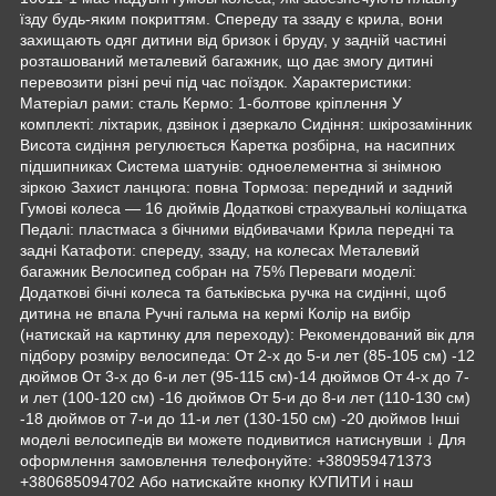
їзду будь-яким покриттям. Спереду та ззаду є крила, вони
захищають одяг дитини від бризок і бруду, у задній частині
розташований металевий багажник, що дає змогу дитині
перевозити різні речі під час поїздок. Характеристики:
Матеріал рами: сталь Кермо: 1-болтове кріплення У
комплекті: ліхтарик, дзвінок і дзеркало Сидіння: шкірозамінник
Висота сидіння регулюється Каретка розбірна, на насипних
підшипниках Система шатунів: одноелементна зі знімною
зіркою Захист ланцюга: повна Тормоза: передний и задний
Гумові колеса — 16 дюймів Додаткові страхувальні коліщатка
Педалі: пластмаса з бічними відбивачами Крила передні та
задні Катафоти: спереду, ззаду, на колесах Металевий
багажник Велосипед собран на 75% Переваги моделі:
Додаткові бічні колеса та батьківська ручка на сидінні, щоб
дитина не впала Ручні гальма на кермі Колір на вибір
(натискай на картинку для переходу): Рекомендований вік для
підбору розміру велосипеда: От 2-х до 5-и лет (85-105 см) -12
дюймов От 3-х до 6-и лет (95-115 см)-14 дюймов От 4-х до 7-
и лет (100-120 см) -16 дюймов От 5-и до 8-и лет (110-130 см)
-18 дюймов от 7-и до 11-и лет (130-150 см) -20 дюймов Інші
моделі велосипедів ви можете подивитися натиснувши ↓ Для
оформлення замовлення телефонуйте: +380959471373
+380685094702 Або натискайте кнопку КУПИТИ і наш