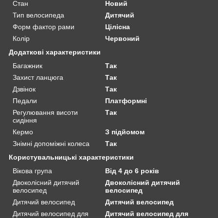
Стан
Новий
Тип велосипеда
Дитячий
Форм фактор рами
Цілісна
Колір
Червоний
Додаткові характеристики
Багажник
Так
Захист ланцюга
Так
Дзвінок
Так
Педали
Платформні
Регулювання висоти
Так
сидіння
Кермо
З підйомом
Знімні допоміжні колеса
Так
Користувальницькі характеристики
Вікова група
Від 4 до 6 років
Двоколісний дитячий
Двоколісний дитячий
велосипед
велосипед
Дитячий велосипед
Дитячий велосипед
Дитячий велосипед для
Дитячий велосипед для