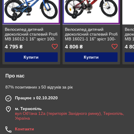
Велосипед дитячий
Велосипед дитячий
Вело
двоколісний сталевий Profi
двоколісний сталевий Profi
двок
MB 16012-1 16" зріст 100-
MB 16021-1 16" зріст 100-
MB 1
120 см вік 4 до 7 років
120 см вік 4 до 7 років
120 
4 795
4 806
4 8
₴
₴
Синій
Червоний
Сині
Купити
Купити
Про нас
87% позитивних з 50 відгуків за рік
Працює з 02.10.2020
м. Тернопіль
вул Об'їзна 12а (територія Західного ринку), Тернопіль,
Україна
Контакти