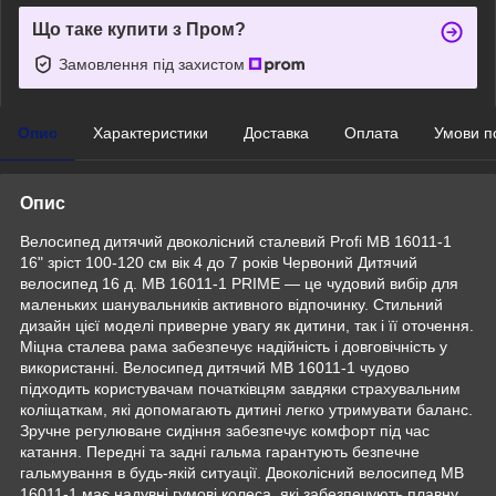
Що таке купити з Пром?
Замовлення під захистом
Опис
Характеристики
Доставка
Оплата
Умови п
Опис
Велосипед дитячий двоколісний сталевий Profi MB 16011-1
16" зріст 100-120 см вік 4 до 7 років Червоний Дитячий
велосипед 16 д. MB 16011-1 PRIME — це чудовий вибір для
маленьких шанувальників активного відпочинку. Стильний
дизайн цієї моделі приверне увагу як дитини, так і її оточення.
Міцна сталева рама забезпечує надійність і довговічність у
використанні. Велосипед дитячий MB 16011-1 чудово
підходить користувачам початківцям завдяки страхувальним
коліщаткам, які допомагають дитині легко утримувати баланс.
Зручне регулюване сидіння забезпечує комфорт під час
катання. Передні та задні гальма гарантують безпечне
гальмування в будь-якій ситуації. Двоколісний велосипед MB
16011-1 має надувні гумові колеса, які забезпечують плавну