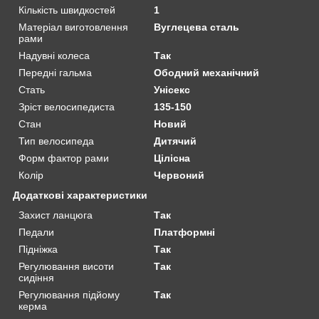
Кількість швидкостей
1
Матеріал виготовлення
Вуглецева сталь
рами
Надувні колеса
Так
Передні гальма
Ободний механічний
Стать
Унісекс
Зріст велосипедиста
135-150
Стан
Новий
Тип велосипеда
Дитячий
Форм фактор рами
Цілісна
Колір
Червоний
Додаткові характеристики
Захист ланцюга
Так
Педали
Платформні
Підніжка
Так
Регулювання висоти
Так
сидіння
Регулювання підйому
Так
керма