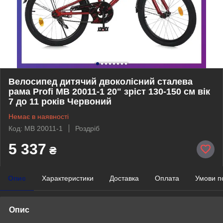
Велосипед дитячий двоколісний сталева
рама Profi MB 20011-1 20" зріст 130-150 см вік
7 до 11 років Червоний
Немає в наявності
Код: MB 20011-1
Роздріб
5 337
₴
Опис
Характеристики
Доставка
Оплата
Умови п
Опис