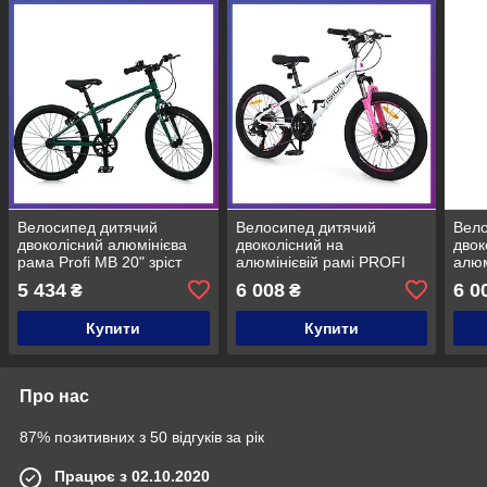
Велосипед дитячий
Велосипед дитячий
Вело
двоколісний алюмінієва
двоколісний на
двок
рама Profi MB 20" зріст
алюмінієвій рамі PROFI
алюм
130-150 см вік 7 до 11
VISION VS-2001 20" зріст
VISI
5 434
6 008
6 0
₴
₴
років Зелений
130-150 см вік 7 до 11
130-
років Білий
рокі
Купити
Купити
Про нас
87% позитивних з 50 відгуків за рік
Працює з 02.10.2020