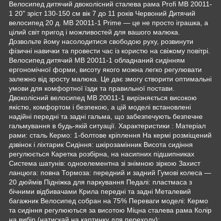
Велосипед дитячий двоколісний сталева рама Profi MB 20011-
1 20" зріст 130-150 см вік 7 до 11 років Червоний Дитячий
велосипед 20 д. MB 20011-1 Prime — це не просто іграшка, а
цілий світ пригод і можливостей для вашого малюка.
Дозвольте йому насолодитися свободою руху, розвинути
фізичні навички та провести час із користю на свіжому повітрі.
Велосипед дитячий MB 20011-1 обладнаний сидінням
ергономічної форми, висоту якого можна легко регулювати
залежно від зросту малюка. Це дає змогу створити оптимальні
умови для комфортної їзди та правильної постави.
Двоколісний велосипед MB 20011-1 вирізняється високою
якістю, комфортом і безпекою, а цій моделі встановлені
надійні передні та задні гальма, що забезпечують безпечне
гальмування в будь-якій ситуації. Характеристики : Матеріал
рами: сталь Кермо: 1-болтове кріплення На кермі розміщений
дзвінок і ліхтарик Сидіння: шкірозамінник Висота сидіння
регулюється Каретка розбірна, на насипних підшипниках
Система шатунів: одноелементна зі знімною зіркою Захист
ланцюга: повна Тормоза: передний и задний Гумові колеса —
20 дюймів Підніжка для паркування Педалі: пластмаса з
бічними відбивачами Крила передні та задні Металевий
багажник Велосипед собран на 75% Переваги моделі: Кермо
та сидіння регулюються за висотою Міцна сталева рама Колір
на вибір (натискай на картинку для переходу):