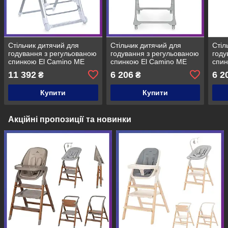
Стільчик дитячий для
Стільчик дитячий для
Стіл
годування з регульованою
годування з регульованою
году
спинкою El Camino ME
спинкою El Camino ME
спин
1102 Gentle Gray Сірий
1037 CRYSTAL Nude Gray
103
11 392
6 206
6 2
₴
₴
Сірий
Gre
Купити
Купити
Акційні пропозиції та новинки