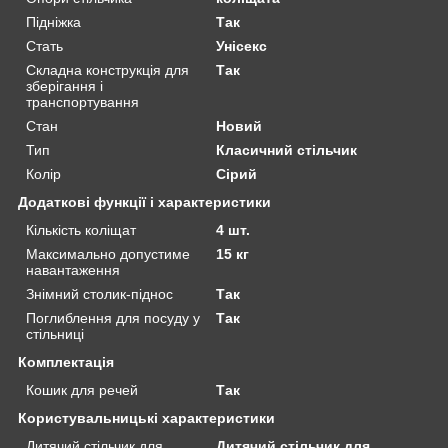
Підніжка
Так
Стать
Унісекс
Складна конструкція для
Так
зберігання і
транспортування
Стан
Новий
Тип
Класичний стільчик
Колір
Сірий
Додаткові функції і характеристики
Кількість коліщат
4 шт.
Максимально допустиме
15 кг
навантаження
Знімний столик-піднос
Так
Поглиблення для посуду у
Так
стільниці
Комплектація
Кошик для речей
Так
Користувальницькі характеристики
Дитячий стільчик для
Дитячий стільчик для