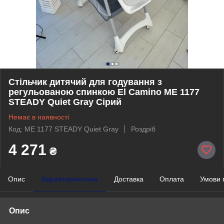
Стільчик дитячий для годування з
регульованою спинкою El Camino ME 1177
STEADY Quiet Gray Сірий
Немає в наявності
Код: ME 1177 STEADY Quiet Gray
Роздріб
4 271
₴
Опис
Характеристики
Доставка
Оплата
Умови 
Опис