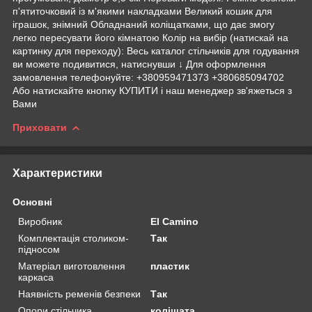
п'ятиточковий із м'якими накладками Великий кошик для
іграшок, знімний Обладнаний коліщатками, що дає змогу
легко пересувати його кімнатою Колір на вибір (натискай на
картинку для переходу): Весь каталог стільчиків для годування
ви можете подивитися, натиснувши ↓ Для оформлення
замовлення телефонуйте: +380959471373 +380685094702
Або натискайте кнопку КУПИТИ і наш менеджер зв'яжеться з
Вами
Приховати
Характеристики
Основні
Виробник
El Camino
Комплектація столиком-
Так
підносом
Матеріал виготовлення
пластик
каркаса
Наявність ременів безпеки
Так
Опори стільчика
коліщата