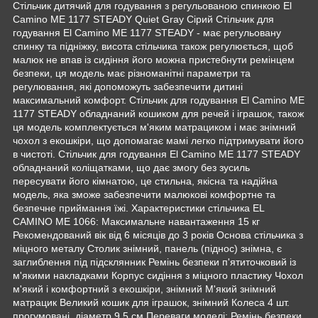
Стільчик дитячий для годування з регульованою спинкою El
Camino ME 1177 STEADY Quiet Gray Сірий Стільчик для
годування El Camino ME 1177 STEADY - має регульовану
спинку та підніжку, висота стільчика також регулюється, щоб
малюк не впав із сидіння його можна пристебнути ремінцем
безпеки, ця модель має різноманітні параметри та
регулювання, які допоможуть забезпечити дитині
максимальний комфорт. Стільчик для годування El Camino ME
1177 STEADY обладнаний кошиком для речей і іграшок, також
ця модель комплектується м'яким матрациком і має знімний
чохол з екошкіри, що допомагає мамі легко підтримувати його
в чистоті. Стільчик для годування El Camino ME 1177 STEADY
обладнаний коліщатками, що дає змогу без зусиль
пересувати його кімнатою, це стильна, якісна та надійна
модель, яка зможе забезпечити малюкові комфортне та
безпечне приймання їжі. Характеристики стільчика EL
CAMINO ME 1066: Максимальне навантаження 15 кг
Рекомендований вік від 6 місяців до 3 років Основа стільчика з
міцного металу Столик знімний, панель (піднос) знімна, є
заглиблення під підсклянник Ремінь безпеки п'ятиточковий із
м'якими накладками Корпус сидіння з міцного пластику Чохол
м'який і комфортний з екошкіри, знімний М'який знімний
матрацик Великий кошик для іграшок, знімний Колеса 4 шт.
прогумовані, діаметр 9,5 см Переваги моделі: Ремінь безпеки