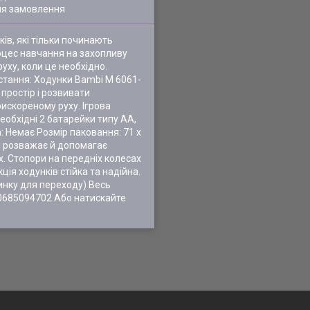
ля замовлення
ів, які тільки починають
оцес навчання на захопливу
уху, коли це необхідно.
истання: Ходунки Bambi M 6061-
простір і розвивати
искореному руху. Ігрова
обхідні 2 батарейки типу AA,
а: Немає Розмір паковання: 71 x
ми розважає й допомагає
х. Стопори на передніх колесах
ія ходунків стійка та надійна.
тинку для переходу) Весь
0685094702 Або натискайте