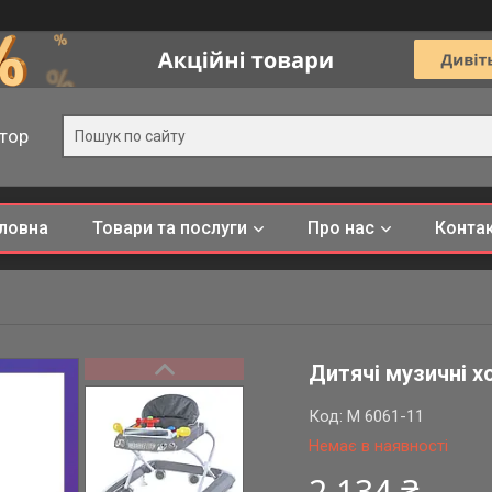
тор
ловна
Товари та послуги
Про нас
Конта
Дитячі музичні х
Код:
M 6061-11
Немає в наявності
2 134 ₴