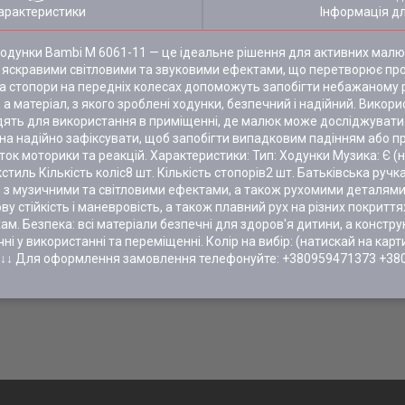
арактеристики
Інформація д
Ходунки Bambi M 6061-11 — це ідеальне рішення для активних малюк
 яскравими світловими та звуковими ефектами, що перетворює пр
 а стопори на передніх колесах допоможуть запобігти небажаному р
 а матеріал, з якого зроблені ходунки, безпечний і надійний. Викор
дходять для використання в приміщенні, де малюк може досліджувати 
на надійно зафіксувати, щоб запобігти випадковим падінням або пр
 моторики та реакцій. Характеристики: Тип: Ходунки Музика: Є (не
стиль Кількість коліс8 шт. Кількість стопорів2 шт. Батьківська ручк
нель з музичними та світловими ефектами, а також рухомими деталя
у стійкість і маневровість, а також плавний рух на різних покриття
. Безпека: всі матеріали безпечні для здоров'я дитини, а конструкц
чні у використанні та переміщенні. Колір на вибір: (натискай на кар
 ↓↓↓ Для оформлення замовлення телефонуйте: +380959471373 +38