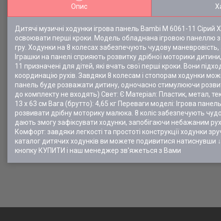
Опис
Х
Дитячі музичні ходунки ігрова панель Bambi M 6061-11 Сірий 
освоювати перші кроки. Модель обладнана ігровою панеллю з
гру. Ходунки на 8 колесах забезпечують чудову маневровість,
Іграшки на панелі сприяють розвитку дрібної моторики дитини,
11 призначені для дітей, які вчать свої перші кроки. Вони пі
координацію рухів. Завдяки 8 колесам і стопорам ходунки мож
панель буде розважати дитину, одночасно стимулюючи розвиток
до комплекту не входять) Свет: Є Матеріал: Пластик, метал, тек
13 x 63 см Вага (брутто): 4,65 кг Переваги моделі: Ігрова па
розвивати дрібну моторику малюка. 8 коліс забезпечують чудов
дають змогу зафіксувати ходунки, запобігаючи небажаним рухам
Комфорт: завдяки легкості та простоті конструкції ходунки зру
каталог дитячих ходунків ви можете подивитися натиснувши
кнопку КУПИТИ і наш менеджер зв'яжеться з Вами