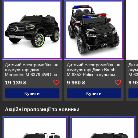
Дитячий електромобіль на
Дитячий електромобіль на
Дитя
акумуляторі джип
акумуляторі Джип Bambi
акум
Mercedes M 6379 4WD на
M 6353 Police з пультом
M 63
радіокеруванні для дітей
радіокерування для дітей
раді
19 139
9 980
9 9
₴
₴
3-8 років Чорний
3-8 років Чорний
3-8 
фарбований
фарбований
фар
Купити
Купити
Акційні пропозиції та новинки