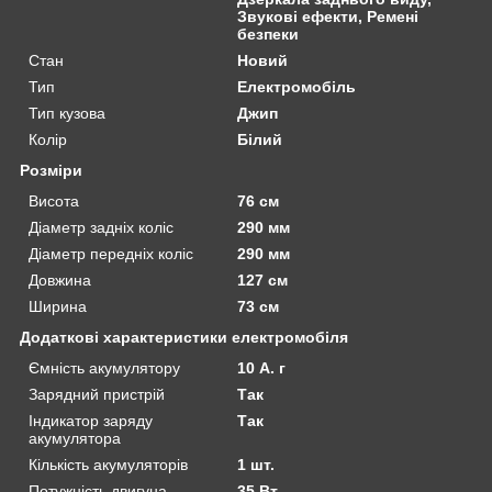
Звукові ефекти, Ремені
безпеки
Стан
Новий
Тип
Електромобіль
Тип кузова
Джип
Колір
Білий
Розміри
Висота
76 см
Діаметр задніх коліс
290 мм
Діаметр передніх коліс
290 мм
Довжина
127 см
Ширина
73 см
Додаткові характеристики електромобіля
Ємність акумулятору
10 А. г
Зарядний пристрій
Так
Індикатор заряду
Так
акумулятора
Кількість акумуляторів
1 шт.
Потужність двигуна
35 Вт