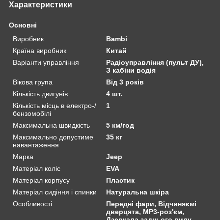
Характеристики
Основні
Виробник
Bambi
Країна виробник
Китай
Варіанти управління
Радіоуправління (пульт ДУ),
З кабіни водія
Вікова група
Від 3 років
Кількість двигунів
4 шт.
Кількість місць в електро-/
1
бензомобілі
Максимальна швидкість
5 км/год
Максимально допустиме
35 кг
навантаження
Марка
Jeep
Матеріал коліс
EVA
Матеріал корпусу
Пластик
Матеріал сидіння і спинки
Натуральна шкіра
Особливості
Передні фари, Відчиняємі
дверцята, MP3-роз'єм,
Дзеркала заднього виду,