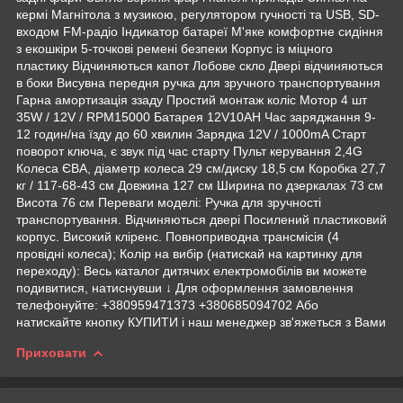
кермі Магнітола з музикою, регулятором гучності та USB, SD-
входом FM-радіо Індикатор батареї М'яке комфортне сидіння
з екошкіри 5-точкові ремені безпеки Корпус із міцного
пластику Відчиняються капот Лобове скло Двері відчиняються
в боки Висувна передня ручка для зручного транспортування
Гарна амортизація ззаду Простий монтаж коліс Мотор 4 шт
35W / 12V / RPM15000 Батарея 12V10AH Час заряджання 9-
12 годин/на їзду до 60 хвилин Зарядка 12V / 1000mA Старт
поворот ключа, є звук під час старту Пульт керування 2,4G
Колеса ЄВА, діаметр колеса 29 см/диску 18,5 см Коробка 27,7
кг / 117-68-43 см Довжина 127 см Ширина по дзеркалах 73 см
Висота 76 см Переваги моделі: Ручка для зручності
транспортування. Відчиняються двері Посилений пластиковий
корпус. Високий кліренс. Повноприводна трансмісія (4
провідні колеса); Колір на вибір (натискай на картинку для
переходу): Весь каталог дитячих електромобілів ви можете
подивитися, натиснувши ↓ Для оформлення замовлення
телефонуйте: +380959471373 +380685094702 Або
натискайте кнопку КУПИТИ і наш менеджер зв'яжеться з Вами
Приховати