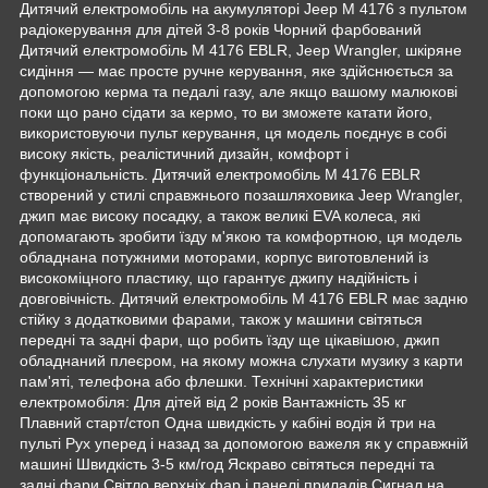
Дитячий електромобіль на акумуляторі Jeep M 4176 з пультом
радіокерування для дітей 3-8 років Чорний фарбований
Дитячий електромобіль M 4176 EBLR, Jeep Wrangler, шкіряне
сидіння — має просте ручне керування, яке здійснюється за
допомогою керма та педалі газу, але якщо вашому малюкові
поки що рано сідати за кермо, то ви зможете катати його,
використовуючи пульт керування, ця модель поєднує в собі
високу якість, реалістичний дизайн, комфорт і
функціональність. Дитячий електромобіль M 4176 EBLR
створений у стилі справжнього позашляховика Jeep Wrangler,
джип має високу посадку, а також великі EVA колеса, які
допомагають зробити їзду м'якою та комфортною, ця модель
обладнана потужними моторами, корпус виготовлений із
високоміцного пластику, що гарантує джипу надійність і
довговічність. Дитячий електромобіль M 4176 EBLR має задню
стійку з додатковими фарами, також у машини світяться
передні та задні фари, що робить їзду ще цікавішою, джип
обладнаний плеєром, на якому можна слухати музику з карти
пам'яті, телефона або флешки. Технічні характеристики
електромобіля: Для дітей від 2 років Вантажність 35 кг
Плавний старт/стоп Одна швидкість у кабіні водія й три на
пульті Рух уперед і назад за допомогою важеля як у справжній
машині Швидкість 3-5 км/год Яскраво світяться передні та
задні фари Світло верхніх фар і панелі приладів Сигнал на