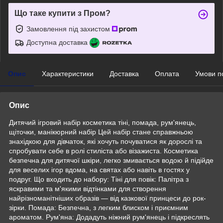
Що таке купити з Пром?
Замовлення під захистом
Доступна доставка
Опис
Характеристики
Доставка
Оплата
Умови п
Опис
Дитячий ігровий набір косметика тіні, помада, рум'янець,
щіточки, манікюрний набір Цей набір стане справжньою
знахідкою для дівчаток, які хочуть почуватися як дорослі та
спробувати себе в ролі стиліста або візажиста. Косметика
безпечна для дитячої шкіри, легко змивається водою й підійде
для веселих ігор вдома, на святах або навіть в гостях у
подруг. Що входить до набору: Тіні для повік: Палітра з
яскравими та м'якими відтінками для створення
найрізноманітніших образів — від казкової принцеси до рок-
зірки. Помада: Безпечна, з легким блиском і приємним
ароматом. Рум'яна: Додадуть ніжний рум'янець і підкреслять