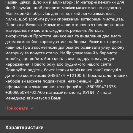
чарівні щічки. Щіточки й аплікатори: Мініатюрні пензлики для
тіней і рум'ян, щоб створити макіяж максимально акуратно.
Манікюрний набір: Лак для нігтів, який легко знімається,
пилка, щоб зробити ручки справжніми витворами мистецтва.
Переваги: Безпека: Косметика виготовлена з гіпоалергенних
матеріалів, не містить шкідливих речовин. Легкість
використання Простота нанесення та видалення дає змогу
дітям самостійно користуватися набором. Розвиток творчих
навичок: Гра з косметикою допомагає розвивати уяву, дрібну
моторику та почуття стилю. Набір упакований у барвисту
коробку, що робить його ідеальним подарунком для дня
народження, Нового року або будь-якого іншого свята.
Подаруйте радість, блиск і трохи чарів вашої юної красуні з
дитячою косметикою G496774-FT2100-B! Весь каталог ігрових
наборів ви можете подивитися, натиснувши ↓ Для
оформлення замовлення телефонуйте: +380959471373
+380685094702 Або натискайте кнопку КУПИТИ і наш
менеджер зв'яжеться з Вами
Приховати
Характеристики