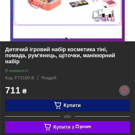
Дитячий ігровий набір косметика тіні,
помада, рум'янець, щіточки, манікюрний
набір
В наявності
Код: FT2100-B
Роздріб
711
₴
Купити
або
Купити з