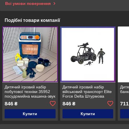
Всі умови повернення
Подібні товари компанії
Дитячий ігровий набір
Дитячий ігровий набір
Дитя
побутової техніки 35952
військовий транспорт Elite
банк
посудомийна машина-звук
Force Delta Штурмова
машина
846
846
711
₴
₴
Купити
Купити