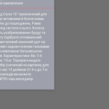
ля замовлення
ед Corso 16" призначений для
рі активними й безпечними.
істю до пошкоджень. Рама
д і встати з нього. Колеса
ють розбризкуванню бруду та
огу підібрати оптимальний
: металевий захисний щит на
чним і заднім ножним гальмами.
а невеликою батьківською
 Характеристики: Вік: 5-6
ю: 10 кг. Переваги моделі:
ибір (натискай на картинку для
5 см)-14 дюймов От 4-х до 7-и
лосипедів ви можете
ПИТИ і наш менеджер