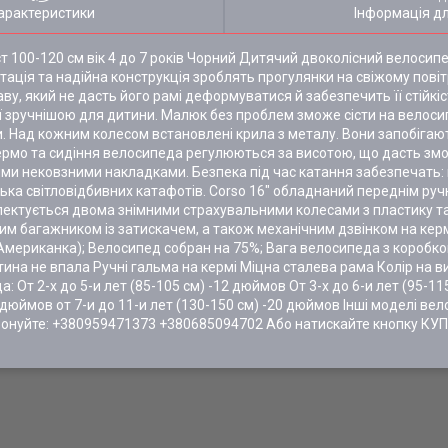
арактеристики
Інформація д
т 100-120 см вік 4 до 7 років Чорний Дитячий двоколісний велосип
ація та надійна конструкція зроблять прогулянки на свіжому повіт
ву, який не дасть його рамі деформуватися й забезпечить її стійк
ї зручнішою для дитини. Малюк без проблем зможе сісти на велосипе
и. Над кожним колесом встановлені крила з металу. Вони запобіга
Кермо та сидіння велосипеда регулюються за висотою, що дасть зм
вими нековзними накладками. Безпека під час катання забезпечать
лька світловідбивних катафотів. Corso 16" обладнаний переднім ру
ектується двома знімними страхувальними колесами з пластику т
 багажником із затискачем, а також механічним дзвінком на кермі.
n (Американка); Велосипед собран на 75%; Вага велосипеда з коробко
итина не впала Ручні гальма на кермі Міцна сталева рама Колір на в
 От 2-х до 5-и лет (85-105 см) -12 дюймов От 3-х до 6-и лет (95-11
8 дюймов от 7-и до 11-и лет (130-150 см) -20 дюймов Інші моделі ве
онуйте: +380959471373 +380685094702 Або натискайте кнопку КУ