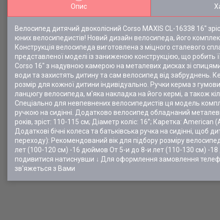
Опис
Х
Велосипед дитячий двоколісний Corso MAXIS CL-16338 16" зріс
юних велосипедистів! Новий дизайн велосипеда, його комплект
Конструкція велосипеда виготовлена з міцного сталевого спла
представленої моделі із заниженою конструкцією, що робить ї
Corso 16" з надувною камерою на металевих дисках зі спицям
води та захистять дитину та сам велосипед від забруднень. 
розмір для кожної дитини індивідуально. Ручки керма з гумо
ланцюгу велосипеда, м'яка накладка на його кермі, а також кі
Спеціально для невпевнених велосипедистів ця модель компл
ручкою на сидінні. Додатково велосипед обладнаний металевим
років, зріст: 110-115 см; Діаметр коліс: 16”; Каретка: America
Додаткові бічні колеса та батьківська ручка на сидінні, щоб д
переходу): Рекомендований вік для підбору розміру велосипеда:
лет (100-120 см) -16 дюймов От 5-и до 8-и лет (110-130 см) -1
подивитися натиснувши ↓ Для оформлення замовлення телеф
зв'яжеться з Вами