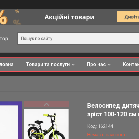
тор
ловна
Товари та послуги
Про нас
Конта
Велосипед дитяч
зріст 100-120 см 
Код:
162144
Немає в наявності